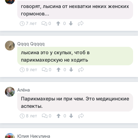
говорят, лысина от нехватки неких женских
гормонов...
7 лет
0
0
Qqqq Qqqqq
лысина это у скупых, чтоб в
парикмахерскую не ходить
9 лет
0
0
Алёна
Парикмахеры ни при чем. Это медицинские
аспекты.
8 лет
0
0
Юлия Никулина