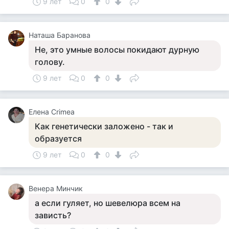
9 лет
0
0
Наташа Баранова
Не, это умные волосы покидают дурную
голову.
9 лет
0
0
Елена Crimea
Как генетически заложено - так и
образуется
9 лет
0
0
Венера Минчик
а если гуляет, но шевелюра всем на
зависть?