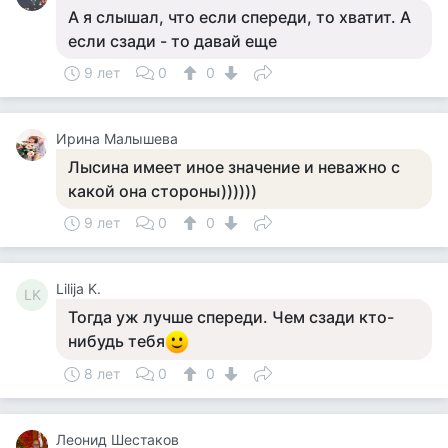
А я слышал, что если спереди, то хватит. А
если сзади - то давай еще
9 лет
0
0
Ирина Малышева
Лысина имеет иное значение и неважно с
какой она стороны))))))
9 лет
0
0
Lilija K.
LK
Тогда уж лучше спереди. Чем сзади кто-
нибудь тебя
8 лет
0
0
Леонид Шестаков