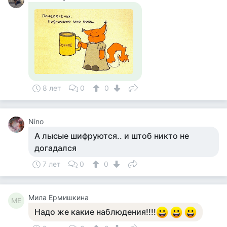
8 лет
0
0
Nino
А лысые шифруются.. и штоб никто не
догадался
7 лет
0
0
Мила Ермишкина
МЕ
Надо же какие наблюдения!!!!