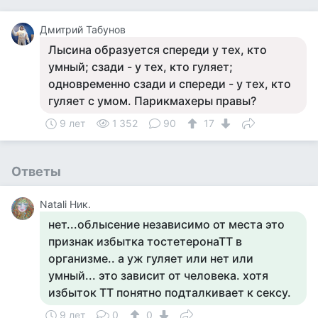
Дмитрий Табунов
Лысина образуется спереди у тех, кто
умный; сзади - у тех, кто гуляет;
одновременно сзади и спереди - у тех, кто
гуляет с умом. Парикмахеры правы?
9 лет
1 352
90
17
Ответы
Natali Ник.
нет...облысение независимо от места это
признак избытка тостетеронаТТ в
организме.. а уж гуляет или нет или
умный... это зависит от человека. хотя
избыток ТТ понятно подталкивает к сексу.
9 лет
0
0