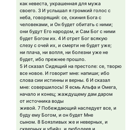
как невеста, украшенная для мужа
своего. 3 И услышал я громкий голос с
неба, говорящий: се, скиния Бога с
человеками, и Он будет обитать с ними;
они будут Его народом, и Сам Бог с ними
будет Богом их. 4 И отрет Бог всякую
слезу с очей их, и смерти не будет уже;
ни плача, ни вопля, ни болезни уже не
будет, ибо прежнее прошло.
5 И сказал Сидящий на престоле: се, творю
все новое. И говорит мне: напиши; ибо
слова сии истинны и верны. 6 И сказал
мне: совершилось! Я есмь Альфа и Омега,
начало и конец; жаждущему дам даром
от источника воды
живой. 7 Побеждающий наследует все, и
буду ему Богом, и он будет Мне
сыном. 8 Боязливых же и неверных, и
скверных и убийц, и любодеев и