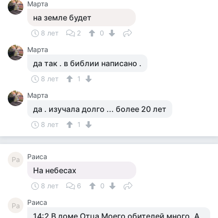
Марта
на земле будет
8 лет
2
0
Марта
да так . в библии написано .
8 лет
1
Марта
да . изучала долго ... более 20 лет
8 лет
1
Раиса
Ра
На небесах
8 лет
6
0
Раиса
Ра
14:2 В доме Отца Моего обителей много. А