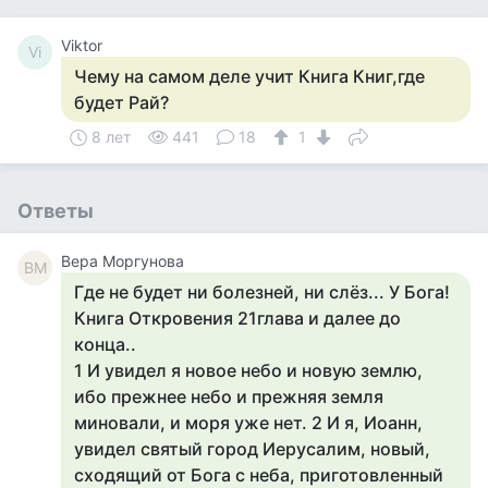
Viktor
Vi
Чему на самом деле учит Книга Книг,где
будет Рай?
8 лет
441
18
1
Ответы
Вера Моргунова
ВМ
Где не будет ни болезней, ни слёз... У Бога!
Книга Откровения 21глава и далее до
конца..
1 И увидел я новое небо и новую землю,
ибо прежнее небо и прежняя земля
миновали, и моря уже нет. 2 И я, Иоанн,
увидел святый город Иерусалим, новый,
сходящий от Бога с неба, приготовленный