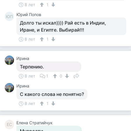
8 лет
1
Юрий Попов
ЮП
Долго ты искал)))) Рай есть в Индии,
Иране, и Египте. Выбирай!!!
8 лет
1
Ирина
Терпению.
8 лет
1
0
Ирина
С какого слова не понятно?
8 лет
1
Елена Стратийчук
ЕС