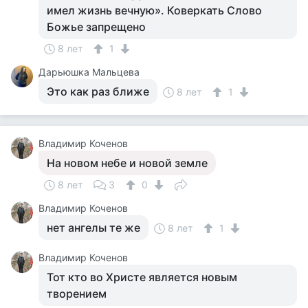
имел жизнь вечную». Коверкать Слово
Божье запрещено
8 лет
1
Дарьюшка Мальцева
Это как раз ближе
8 лет
1
Владимир Коченов
На новом небе и новой земле
8 лет
3
0
Владимир Коченов
нет ангелы те же
8 лет
1
Владимир Коченов
Тот кто во Христе является новым
творением