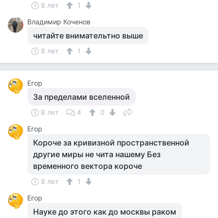
8 лет
1
Владимир Коченов
читайте внимательтно выше
8 лет
1
Егор
За пределами вселенной
8 лет
4
0
Егор
Короче за кривизной пространственной
другие миры не чита нашему Без
временного вектора короче
8 лет
1
Егор
Науке до этого как до москвы раком