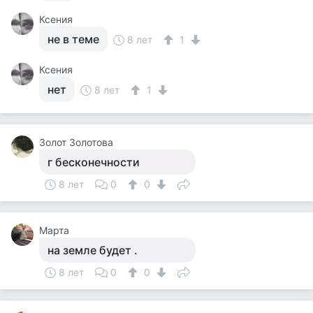
Ксения
не в теме
8 лет
1
Ксения
нет
8 лет
1
Золот Золотова
г бесконечности
8 лет
0
0
Марта
на земле будет .
8 лет
0
0