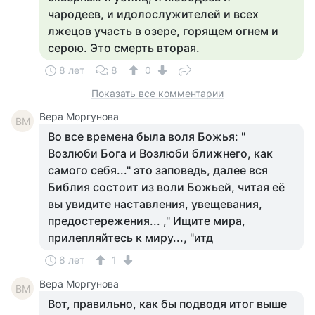
чародеев, и идолослужителей и всех
лжецов участь в озере, горящем огнем и
серою. Это смерть вторая.
8 лет
8
0
Показать все комментарии
Вера Моргунова
ВМ
Во все времена была воля Божья: "
Возлюби Бога и Возлюби ближнего, как
самого себя..." это заповедь, далее вся
Библия состоит из воли Божьей, читая её
вы увидите наставления, увещевания,
предостережения... ," Ищите мира,
прилепляйтесь к миру..., "итд
8 лет
1
Вера Моргунова
ВМ
Вот, правильно, как бы подводя итог выше