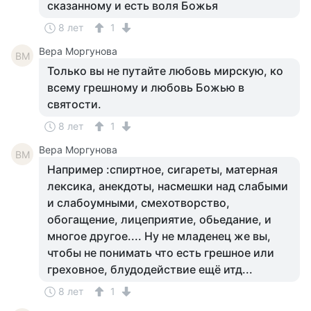
сказанному и есть воля Божья
8 лет
1
Вера Моргунова
ВМ
Только вы не путайте любовь мирскую, ко
всему грешному и любовь Божью в
святости.
8 лет
1
Вера Моргунова
ВМ
Например :спиртное, сигареты, матерная
лексика, анекдоты, насмешки над слабыми
и слабоумными, смехотворство,
обогащение, лицеприятие, обьедание, и
многое другое.... Ну не младенец же вы,
чтобы не понимать что есть грешное или
греховное, блудодействие ещё итд...
8 лет
1