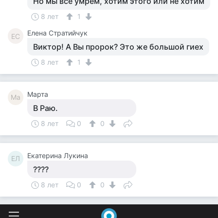
Но мы все умрем, хотим этого или не хотим
8 лет
1
Елена Стратийчук
ЕС
Виктор! А Вы пророк? Это же большой гиех
8 лет
1
Марта
Ма
В Раю.
8 лет
0
0
Екатерина Лукина
ЕЛ
????
8 лет
0
0