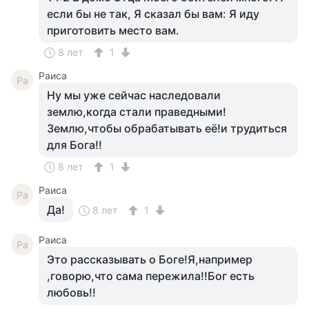
если бы не так, Я сказал бы вам: Я иду
приготовить место вам.
8 лет
1
Раиса
Ра
Ну мы уже сейчас наследовали
землю,когда стали праведными!
Землю,чтобы обрабатывать её!и трудиться
для Бога!!
8 лет
1
Раиса
Ра
Да!
8 лет
1
Раиса
Ра
Это рассказывать о Боге!Я,например
,говорю,что сама пережила!!Бог есть
любовь!!