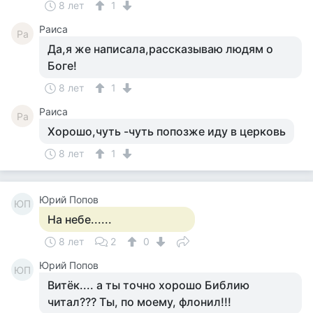
8 лет
1
Раиса
Ра
Да,я же написала,рассказываю людям о
Боге!
8 лет
1
Раиса
Ра
Хорошо,чуть -чуть попозже иду в церковь
8 лет
1
Юрий Попов
ЮП
На небе......
8 лет
2
0
Юрий Попов
ЮП
Витёк.... а ты точно хорошо Библию
читал??? Ты, по моему, флонил!!!