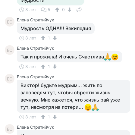
Мудрости
8 лет
5
0
Елена Стратийчук
ЕС
Мудрость ОДНА!!! Векипедия
8 лет
1
Елена Стратийчук
ЕС
Так и прожила! И очень Счастлива
8 лет
1
Елена Стратийчук
ЕС
Виктор! будьте мудрым... жить по
заповедям тут, чтобы обрести жизнь
вечную. Мне кажется, что жизнь рай уже
тут, несмотря на потери...
8 лет
1
Елена Стратийчук
ЕС