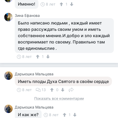
Именно!
8 лет
1
Зина Ефанова
Было написано людьми , каждый имеет
право рассуждать своим умом и иметь
собственное мнение.И добро и зло каждый
воспринимает по своему. Правильно там
где единомыслие .
8 лет
1
Дарьюшка Мальцева
Иметь плоды Духа Святого в своём сердце
8 лет
13
0
Показать все комментарии
Дарьюшка Мальцева
И как же?
8 лет
1