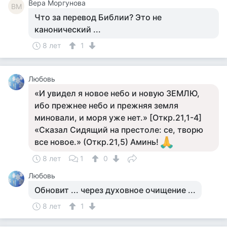
Вера Моргунова
ВМ
Что за перевод Библии? Это не
канонический ...
8 лет
1
Любовь
«И увидел я новое небо и новую ЗЕМЛЮ,
ибо прежнее небо и прежняя земля
миновали, и моря уже нет.» [Откр.21,1-4]
«Сказал Сидящий на престоле: се, творю
все новое.» (Откр.21,5) Аминь!
8 лет
1
0
Любовь
Обновит ... через духовное очищение ...
8 лет
1