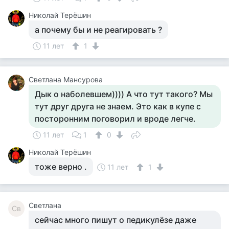
Николай Терёшин
а почему бы и не реагировать ?
11 лет
1
Светлана Мансурова
Дык о наболевшем)))) А что тут такого? Мы
тут друг друга не знаем. Это как в купе с
посторонним поговорил и вроде легче.
11 лет
1
0
Николай Терёшин
тоже верно .
11 лет
1
Светлана
Св
сейчас много пишут о педикулёзе даже