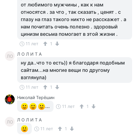
от любимого мужчины , как к нам
относятся . за что , так сказать , ценят . с
глазу на глаз такого никто не расскажет . а
нам почитать очень полезно . здоровый
цинизм весьма помогает в этой жизни .
11 лет
1
Л О Л И Т А
ЛО
ну да..что то есть)) я благодаря подобным
сайтам...на многие вещи по другому
взглянула)
11 лет
1
Николай Терёшин
...
11 лет
1
Л О Л И Т А
ЛО
11 лет
1