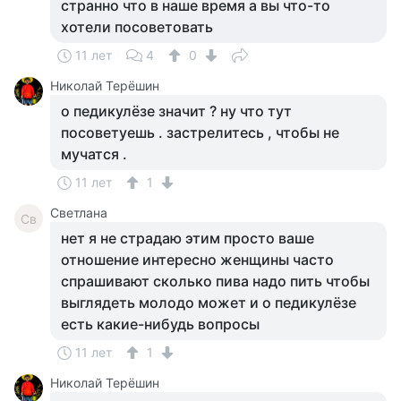
странно что в наше время а вы что-то
хотели посоветовать
11 лет
4
0
Николай Терёшин
о педикулёзе значит ? ну что тут
посоветуешь . застрелитесь , чтобы не
мучатся .
11 лет
1
Светлана
Св
нет я не страдаю этим просто ваше
отношение интересно женщины часто
спрашивают сколько пива надо пить чтобы
выглядеть молодо может и о педикулёзе
есть какие-нибудь вопросы
11 лет
1
Николай Терёшин