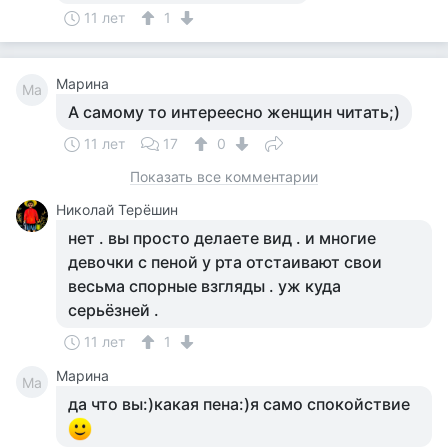
11 лет
1
Марина
Ма
А самому то интереесно женщин читать;)
11 лет
17
0
Показать все комментарии
Николай Терёшин
нет . вы просто делаете вид . и многие
девочки с пеной у рта отстаивают свои
весьма спорные взгляды . уж куда
серьёзней .
11 лет
1
Марина
Ма
да что вы:)какая пена:)я само спокойствие