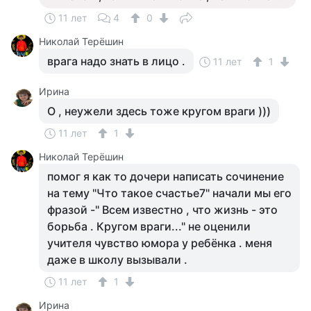
11 лет
4
0
Николай Терёшин
врага надо знать в лицо .
11 лет
1
Ирина
О , неужели здесь тоже кругом враги )))
11 лет
1
Николай Терёшин
помог я как то дочери написать сочинение
на тему "Что такое счастье7" начали мы его
фразой -" Всем известно , что жизнь - это
борьба . Кругом враги..." не оценили
учителя чувство юмора у ребёнка . меня
даже в школу вызывали .
11 лет
1
Ирина