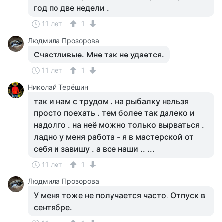
год по две недели .
11 лет
1
Людмила Прозорова
Счастливые. Мне так не удается.
11 лет
1
Николай Терёшин
так и нам с трудом . на рыбалку нельзя
просто поехать . тем более так далеко и
надолго . на неё можно только вырваться .
ладно у меня работа - я в мастерской от
себя и завишу . а все наши .. ...
11 лет
1
Людмила Прозорова
У меня тоже не получается часто. Отпуск в
сентябре.