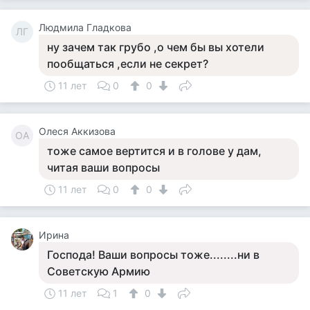
Людмила Гладкова
ЛГ
ну зачем так грубо ,о чем бы вы хотели
пообщаться ,если не секрет?
11 лет
0
0
Олеся Аккизова
ОА
тоже самое вертится и в голове у дам,
читая ваши вопросы
11 лет
0
0
Ирина
Господа! Ваши вопросы тоже........ни в
Советскую Армию
11 лет
1
0