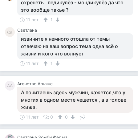
охренеть . педикулёз - мондикулёз да что
это вообще такье ?
11 лет
1
Светлана
Св
извините я немного отошла от темы
отвечаю на ваш вопрос тема одна всё о
жизни и кого что волнует
11 лет
1
Агенство Альянс
АА
А почитаешь здесь мужчин, кажется,что у
многих в одном месте чешется , а в голове
жижа.
11 лет
0
0
Светлана Зомби Ферма