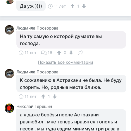
Да уж ))))
11 лет
1
Людмила Прозорова
На ту самую о которой думаете вы
господа.
11 лет
16
0
Показать все комментарии
Людмила Прозорова
К сожалению в Астрахани не была. Не буду
спорить. Но, родные места ближе.
11 лет
1
Николай Терёшин
а я даже берёзы после Астрахани
разлюбил . мне теперь нравятся тополь и
песок . мы туда ездим минимум три раза в