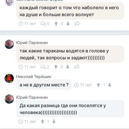
каждый говорит о том что наболело в него
на душе и больше всего волнует
11 лет
0
0
Юрий Паренкин
так какие тараканы водятся в голове у
людей, так вопросы и задают))))))))))
11 лет
2
0
Николай Терёшин
а не в другом месте ?
11 лет
1
Юрий Паренкин
Да какая разница где они поселятся у
человека)))))))))))))))))))))
11 лет
1