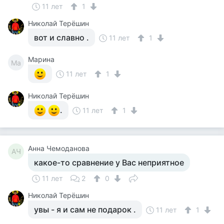
11 лет
1
Николай Терёшин
вот и славно .
11 лет
1
Марина
Ма
11 лет
1
Николай Терёшин
.
11 лет
1
Анна Чемоданова
АЧ
какое-то сравнение у Вас неприятное
11 лет
2
0
Николай Терёшин
увы - я и сам не подарок .
11 лет
1