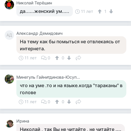
Николай Терёшин
да......женский ум.....
11 лет
1
Александр Демидович
АД
На тему как бы помыться не отвлекаясь от
интернета.
11 лет
0
0
Минегуль Гайнитдинова-Юсупова
что на уме .то и на языке.когда "тараканы" в
голове
11 лет
0
0
Ирина
Николай , так Вы не читайте , не читайте ....