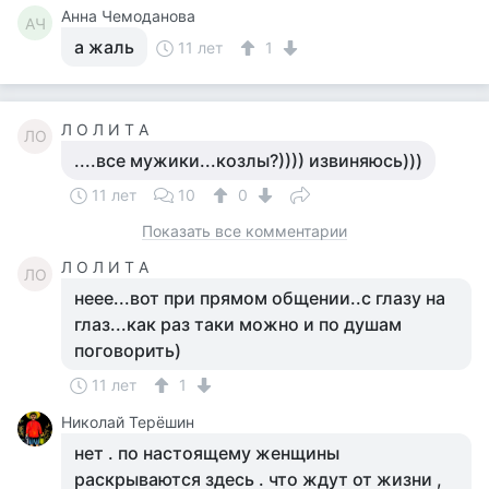
Анна Чемоданова
АЧ
а жаль
11 лет
1
Л О Л И Т А
ЛО
....все мужики...козлы?)))) извиняюсь)))
11 лет
10
0
Показать все комментарии
Л О Л И Т А
ЛО
неее...вот при прямом общении..с глазу на
глаз...как раз таки можно и по душам
поговорить)
11 лет
1
Николай Терёшин
нет . по настоящему женщины
раскрываются здесь . что ждут от жизни ,