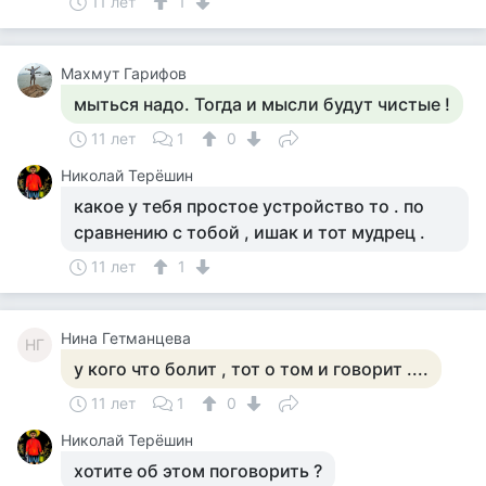
11 лет
1
Махмут Гарифов
мыться надо. Тогда и мысли будут чистые !
11 лет
1
0
Николай Терёшин
какое у тебя простое устройство то . по
сравнению с тобой , ишак и тот мудрец .
11 лет
1
Нина Гетманцева
НГ
у кого что болит , тот о том и говорит ....
11 лет
1
0
Николай Терёшин
хотите об этом поговорить ?