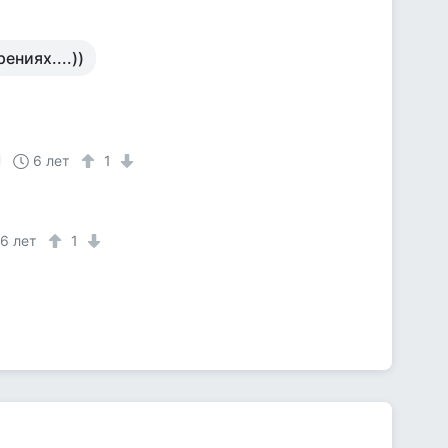
ениях....))
6 лет
1
6 лет
1