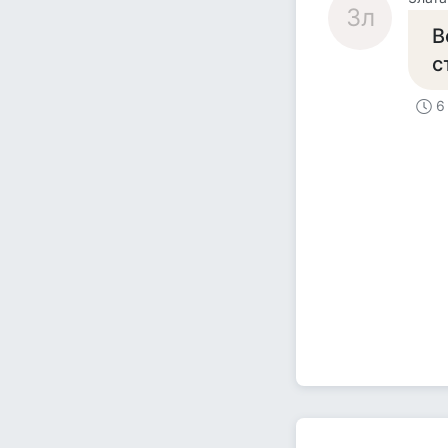
Зл
В
с
6