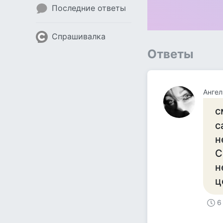
Последние ответы
Спрашивалка
Ответы
Ангел
с
с
н
С
н
ц
6