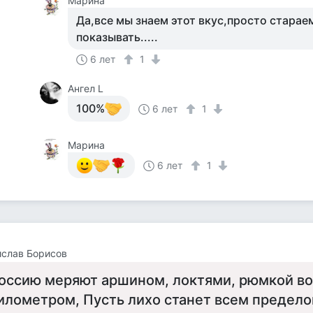
Марина
Да,все мы знаем этот вкус,просто старае
показывать.....
6 лет
1
Ангел L
100%
6 лет
1
Марина
6 лет
1
слав Борисов
оссию меряют аршином, локтями, рюмкой во
илометром, Пусть лихо станет всем предело