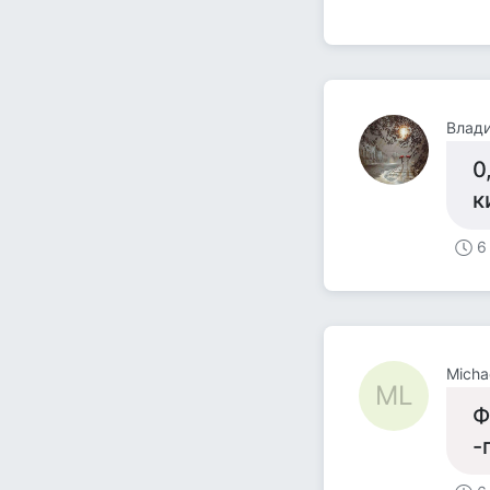
Влад
0
к
6
Micha
ML
Ф
-