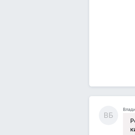
Влади
ВБ
Р
к