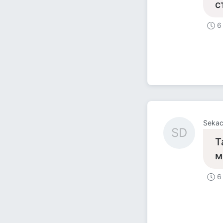
с
6
Sekac
SD
Т
м
6