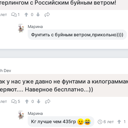
терлингом с Российским буйным ветром!
 лет
1
0
Марина
Фунтить с буйным ветром,прикольно))))
h Dev
ак у нас уже давно не фунтами а килограмма
еряют.... Наверное бесплатно...))
 лет
5
0
Марина
Кг лучше чем 435гр
6 лет
1