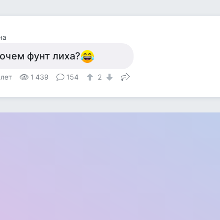
на
очем фунт лиха?
 лет
1 439
154
2