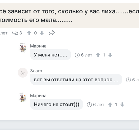
сё зависит от того, сколько у вас лиха.......ес
тоимость его мала.........
 лет
3
0
Марина
У меня нет.....
6 лет
1
Злата
Зл
вот вы ответили на этот вопрос....
6 л
Марина
Ничего не стоит)))
6 лет
1