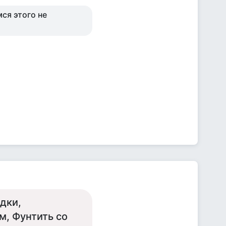
мся этого не
дки,
м, Фунтить со