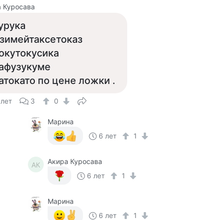
 Куросава
урука
зимейтаксетоказ
окутокусика
афузукуме
атокато по цене ложки .
 лет
3
0
Марина
6 лет
1
Акира Куросава
АК
6 лет
1
Марина
6 лет
1