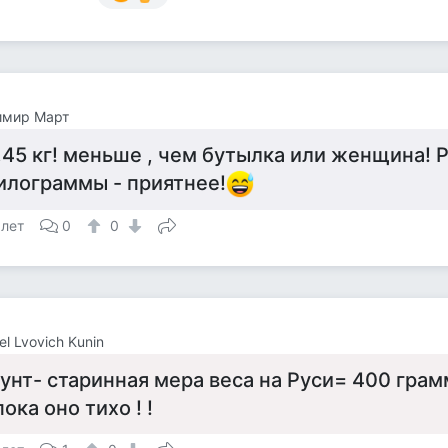
имир Март
,45 кг! меньше , чем бутылка или женщина! 
илограммы - приятнее!
 лет
0
0
el Lvovich Kunin
унт- старинная мера веса на Руси= 400 грам
пока оно тихо ! !