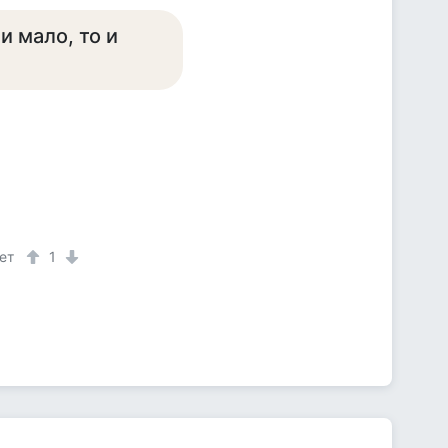
ли мало, то и
ет
1