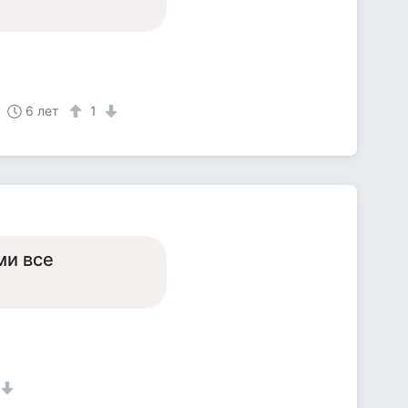
6 лет
1
ми все