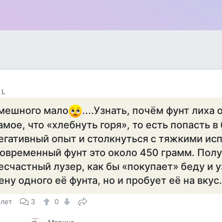
 L
мешного мало
....Узнать, почём фунт лиха
амое, что «хлебнуть горя», то есть попасть в
егативный опыт и столкнуться с тяжкими ис
овременный фунт это около 450 грамм. Полу
есчастный лузер, как бы «покупает» беду и у
ену одного её фунта, но и пробует её на вкус..
 лет
3
0