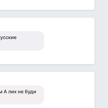
Русские
м А лих не буди