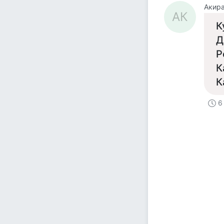
Акира
АК
К
Д
Р
К
К
6