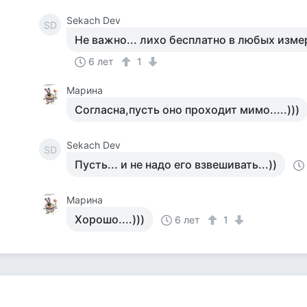
Sekach Dev
SD
Не важно... лихо бесплатно в любых измер
6 лет
1
Марина
Согласна,пусть оно проходит мимо.....)))
Sekach Dev
SD
Пусть... и не надо его взвешивать...))
Марина
Хорошо....)))
6 лет
1