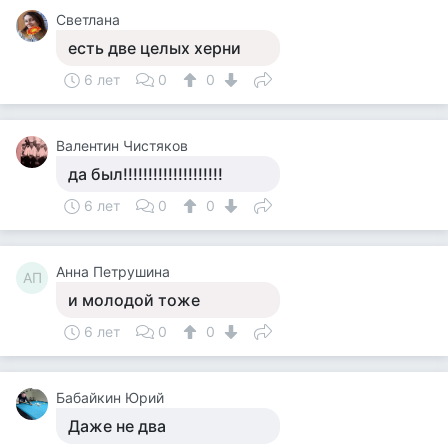
Светлана
есть две целых херни
6 лет
0
0
Валентин Чистяков
да был!!!!!!!!!!!!!!!!!!!!
6 лет
0
0
Анна Петрушина
АП
и молодой тоже
6 лет
0
0
Бабайкин Юрий
Даже не два