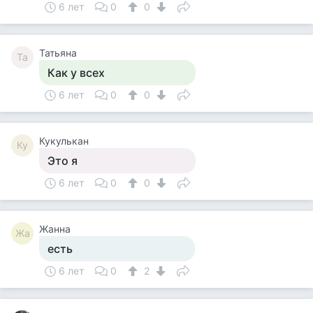
6 лет
0
0
Татьяна
Та
Как у всех
6 лет
0
0
Кукулькан
Ку
Это я
6 лет
0
0
Жанна
Жа
есть
6 лет
0
2