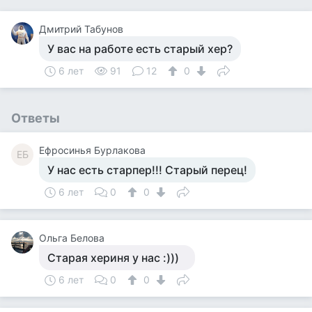
Дмитрий Табунов
У вас на работе есть старый хер?
6 лет
91
12
0
Ответы
Ефросинья Бурлакова
ЕБ
У нас есть старпер!!! Старый перец!
6 лет
0
0
Ольга Белова
Старая хериня у нас :)))
6 лет
0
0