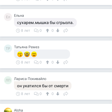
Ельна
Ел
сухарем.мышка бы сгрызла.
8 лет
0
0
Татьяна Ремез
ТР
8 лет
0
0
Лариса Покивайло
ЛП
он укатился бы от смерти
8 лет
0
0
Aloha