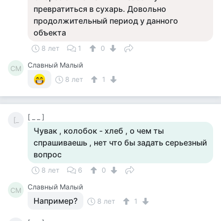
превратиться в сухарь. Довольно
продолжительный период у данного
объекта
8 лет
1
0
Славный Малый
СМ
8 лет
1
[ _ _ ]
[_
Чувак , колобок - хлеб , о чем ты
спрашиваешь , нет что бы задать серьезный
вопрос
8 лет
6
0
Славный Малый
СМ
Например?
8 лет
1