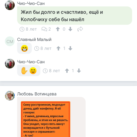
Чио-Чио-Сан
Жил бы долго и счастливо, ещё и
Колобчиху себе бы нашёл
8 лет
2
0
Славный Малый
СМ
8 лет
1
Чио-Чио-Сан
8 лет
1
Любовь Вотинцева