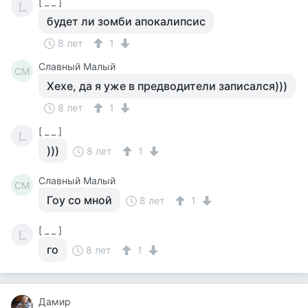
[ _ _ ]
[_
будет ли зомби апокалипсис
8 лет
1
Славный Малый
СМ
Хехе, да я уже в предводители записался)))
8 лет
1
[ _ _ ]
[_
)))
8 лет
1
Славный Малый
СМ
Гоу со мной
8 лет
1
[ _ _ ]
[_
го
8 лет
1
Дамир