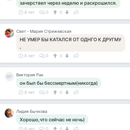
зачерствел через неделю и раскрошился.
8 лет
0
0
Свет - Мария Стрижевская
НЕ УМЕР БЫ КАТАЛСЯ ОТ ОДНГО К ДРУГМУ
,
8 лет
0
0
Виктория Рак
ВР
он был бы бессмертным(никогда)
8 лет
0
0
Лидия Бычкова
Хорошо,что сейчас не ночь)
8 лет
0
0