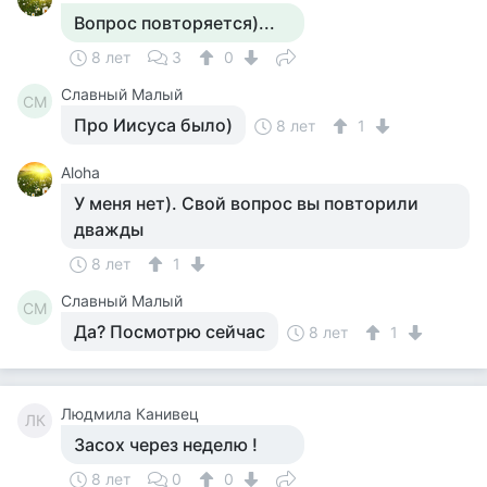
Вопрос повторяется)...
8 лет
3
0
Славный Малый
СМ
Про Иисуса было)
8 лет
1
Aloha
У меня нет). Свой вопрос вы повторили
дважды
8 лет
1
Славный Малый
СМ
Да? Посмотрю сейчас
8 лет
1
Людмила Канивец
ЛК
Засох через неделю !
8 лет
0
0