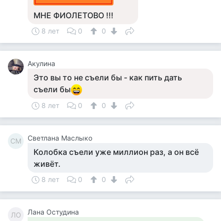
МНЕ ФИОЛЕТОВО !!!
8 лет
0
0
Акулина
Это вы то не съели бы - как пить дать
съели бы
8 лет
0
0
Светлана Маслыко
СМ
Колобка съели уже миллион раз, а он всё
живёт.
8 лет
0
0
Лана Остудина
ЛО