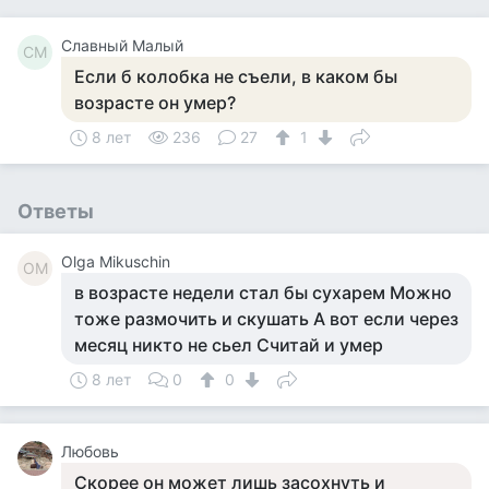
Славный Малый
СМ
Если б колобка не съели, в каком бы
возрасте он умер?
8 лет
236
27
1
Ответы
Olga Mikuschin
OM
в возрасте недели стал бы сухарем Можно
тоже размочить и скушать А вот если через
месяц никто не сьел Считай и умер
8 лет
0
0
Любовь
Скорее он может лишь засохнуть и