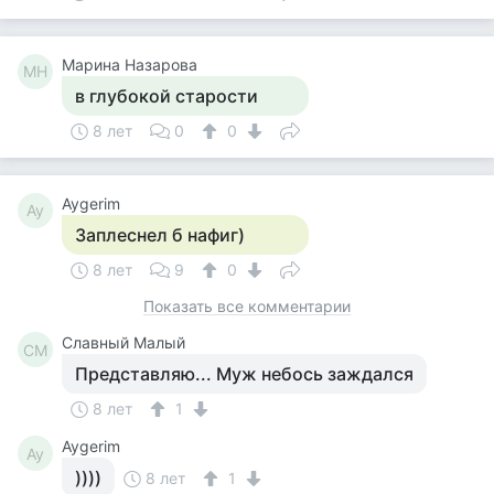
Марина Назарова
МН
в глубокой старости
8 лет
0
0
Aygerim
Ay
Заплеснел б нафиг)
8 лет
9
0
Показать все комментарии
Славный Малый
СМ
Представляю... Муж небось заждался
8 лет
1
Aygerim
Ay
))))
8 лет
1