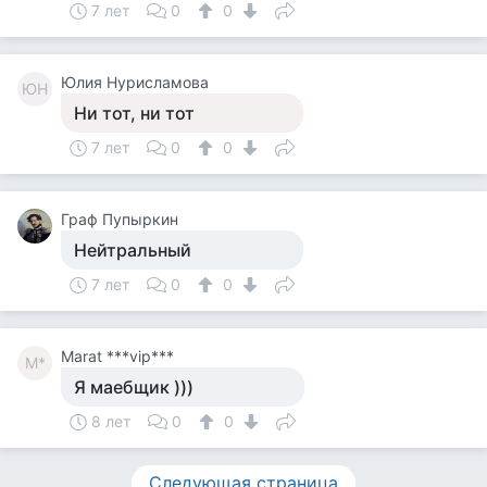
7 лет
0
0
Юлия Нурисламова
ЮН
Ни тот, ни тот
7 лет
0
0
Граф Пупыркин
Нейтральный
7 лет
0
0
Marat ***vip***
M*
Я маебщик )))
8 лет
0
0
Следующая страница