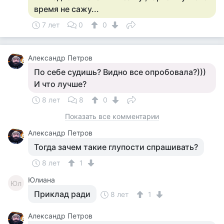
время не сажу...
7 лет
0
0
Александр Петров
По себе судишь? Видно все опробовала?)))
И что лучше?
8 лет
8
0
Показать все комментарии
Александр Петров
Тогда зачем такие глупости спрашивать?
8 лет
1
Юлиана
Юл
Приклад ради
8 лет
1
Александр Петров