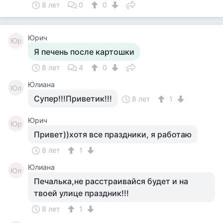
8 лет
0
0
Юрич
Юр
Я печень после картошки
8 лет
4
0
Юлиана
Юл
Супер!!!Приветик!!!
8 лет
1
Юрич
Юр
Привет))хотя все праздники, я работаю
8 лет
1
Юлиана
Юл
Печалька,не расстраивайся будет и на
твоей улице праздник!!!
8 лет
1