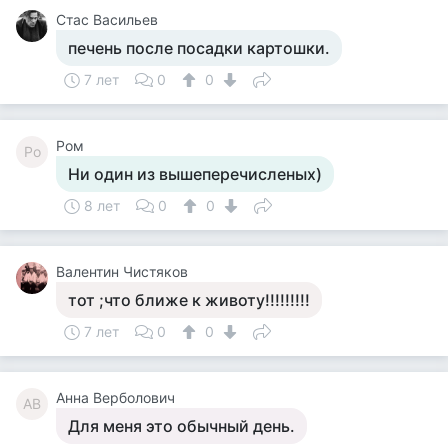
Стас Васильев
печень после посадки картошки.
7 лет
0
0
Ром
Ро
Ни один из вышеперечисленых)
8 лет
0
0
Валентин Чистяков
тот ;что ближе к животу!!!!!!!!!
7 лет
0
0
Анна Верболович
АВ
Для меня это обычный день.