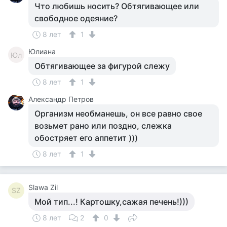
Что любишь носить? Обтягивающее или
свободное одеяние?
8 лет
1
Юлиана
Юл
Обтягивающее за фигурой слежу
8 лет
1
Александр Петров
Организм необманешь, он все равно свое
возьмет рано или поздно, слежка
обостряет его аппетит )))
8 лет
1
Slawa Zil
SZ
Мой тип...! Картошку,сажая печень!)))
8 лет
2
0