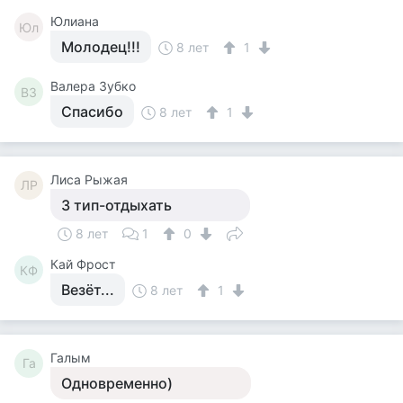
Юлиана
Юл
Молодец!!!
8 лет
1
Валера Зубко
ВЗ
Спасибо
8 лет
1
Лиса Рыжая
ЛР
3 тип-отдыхать
8 лет
1
0
Кай Фрост
КФ
Везёт...
8 лет
1
Галым
Га
Одновременно)