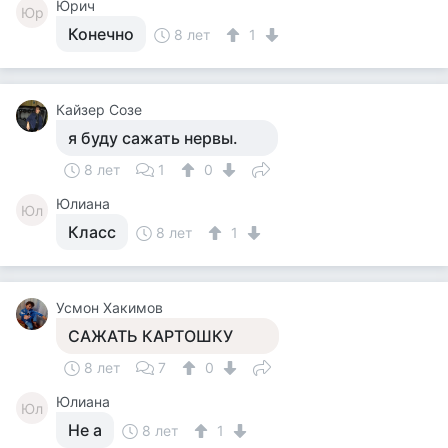
Юрич
Юр
Конечно
8 лет
1
Кайзер Созе
я буду сажать нервы.
8 лет
1
0
Юлиана
Юл
Класс
8 лет
1
Усмон Хакимов
САЖАТЬ КАРТОШКУ
8 лет
7
0
Юлиана
Юл
Не а
8 лет
1