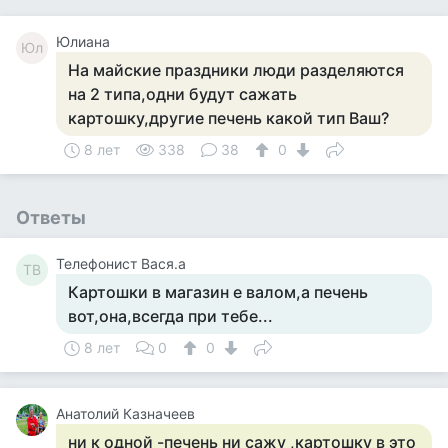
Юлиана
Юл
На майские праздники люди разделяются
на 2 типа,одни будут сажать
картошку,другие печень какой тип Ваш?
8 лет
338
38
0
Ответы
Телефонист Вася.а
ТВ
Картошки в магазин е валом,а печень
вот,она,всегда при тебе...
8 лет
0
0
Анатолий Казначеев
ни к одной -печень ни сажу ,картошку в это