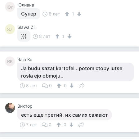
Юлиана
Юл
Супер
8 лет
1
Slawa Zil
SZ
)))
8 лет
1
Raja Ko
RK
Ja budu sazat kartofel ..potom ctoby lutse
rosla ejo obmoju..
8 лет
0
0
Виктор
есть еще третий, их самих сажают
7 лет
0
0