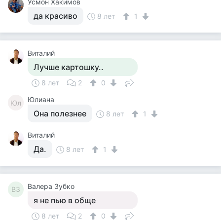
Усмон Хакимов
да красиво
8 лет
1
Виталий
Лучше картошку..
8 лет
2
0
Юлиана
Юл
Она полезнее
8 лет
1
Виталий
Да.
8 лет
1
Валера Зубко
ВЗ
я не пью в обще
8 лет
2
0