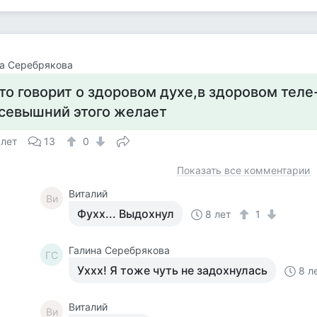
а Серебрякова
то говорит о здоровом духе,в здоровом теле
севышний этого желает
 лет
13
0
Показать все комментарии
Виталий
Ви
Фухх... Выдохнул
8 лет
1
Галина Серебрякова
ГС
Уххх! Я тоже чуть не задохнулась
8 л
Виталий
Ви