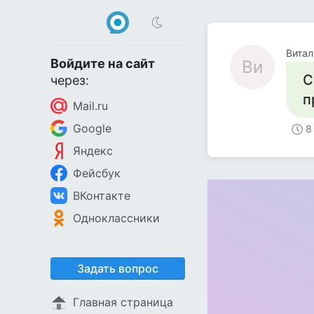
Витал
Войдите на сайт
Ви
С
через:
п
Mail.ru
Google
8
Яндекс
Фейсбук
ВКонтакте
Одноклассники
Задать вопрос
Главная страница