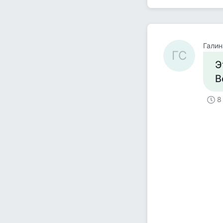
Галин
ГС
Э
В
8