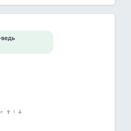
-ведь
ет
1