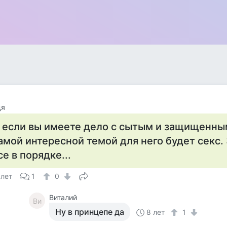
дя
 если вы имеете дело с сытым и защищенны
амой интересной темой для него будет секс. 
се в порядке...
 лет
1
0
Виталий
Ви
Ну в принцепе да
8 лет
1