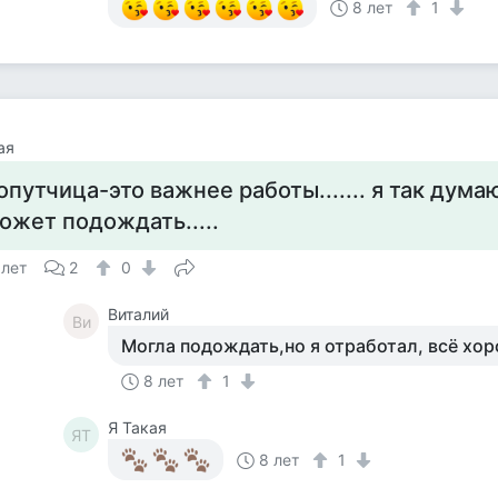
8 лет
1
ая
опутчица-это важнее работы....... я так дума
ожет подождать.....
 лет
2
0
Виталий
Ви
Могла подождать,но я отработал, всё хо
8 лет
1
Я Такая
ЯТ
8 лет
1