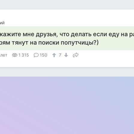
ий
кажите мне друзья, что делать если еду на р
рям тянут на поиски попутчицы?)
 лет
1 315
150
7