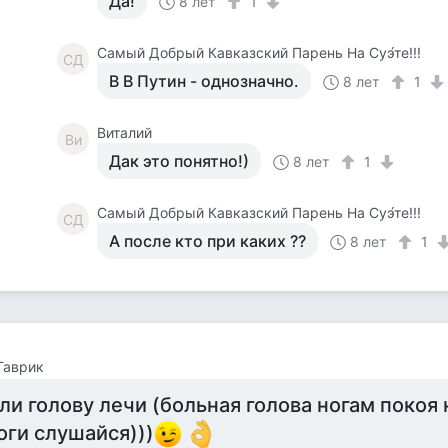
Да!
8 лет
1
Самый Добрый Кавказский Парень На Суэ́те!!!
СД
В В Путин - однозначно.
8 лет
1
Виталий
Ви
Дак это понятно!)
8 лет
1
Самый Добрый Кавказский Парень На Суэ́те!!!
СД
А после кто при каких ??
8 лет
1
Гаврик
ли голову лечи (больная голова ногам покоя 
оги слушайся)))