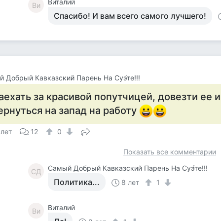
Виталий
Ви
Спасибо! И вам всего самого лучшего!
 Добрый Кавказский Парень На Суэ́те!!!
аехать за красивой попутчицей, довезти ее и
ернуться на запад на работу
 лет
12
0
Показать все комментарии
Самый Добрый Кавказский Парень На Суэ́те!!!
СД
Политика...
8 лет
1
Виталий
Ви