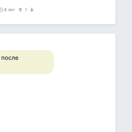
8 лет
1
 после