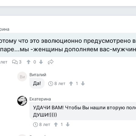
рина
отому что это эволюционно предусмотрено в
 паре...мы -женщины дополняем вас-мужчин 
 лет
3
0
Виталий
Ви
Да!
8 лет
1
Екатерина
УДАЧИ ВАМ! Чтобы Вы нашли вторую пол
ДУШИ!))))
8 лет
1