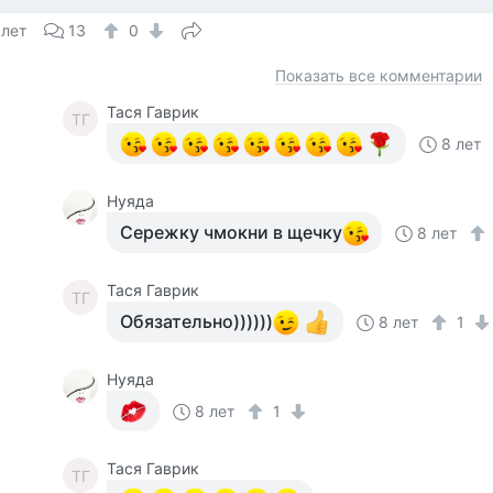
 лет
13
0
Показать все комментарии
Тася Гаврик
ТГ
8 лет
Нуяда
Сережку чмокни в щечку
8 лет
Тася Гаврик
ТГ
Обязательно))))))
8 лет
1
Нуяда
8 лет
1
Тася Гаврик
ТГ