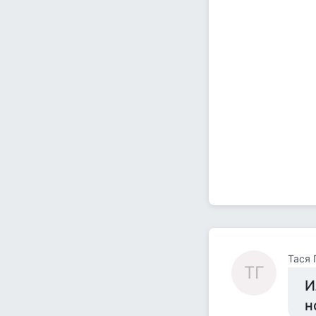
Тася 
ТГ
И
н