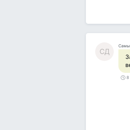
Самый
СД
З
в
8