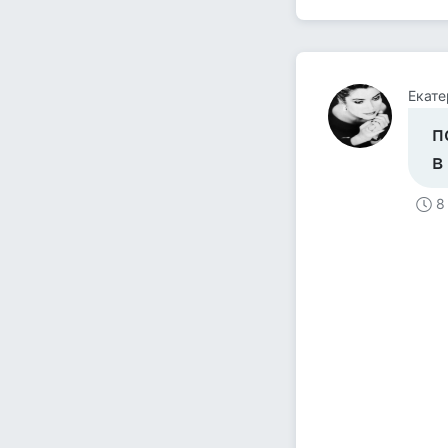
Екате
п
в
8