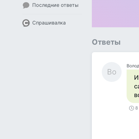
Последние ответы
Спрашивалка
Ответы
Воло
Во
И
с
в
8