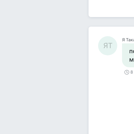
Я Так
ЯТ
п
м
8