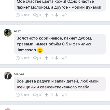
Моё счастье цвета кожи! Одно счастье
пахнет молоком, а другое - моими духами!
6 лет
0
0
Агат
Золотисто коричневое, пахнет дубом,
травами, имеет объём 0,5 и фамилию
Jamesson
6 лет
0
0
Марат
Все цвета радуги и запах детей, любимой
женщины и свежеиспеченного хлеба.
6 лет
0
0