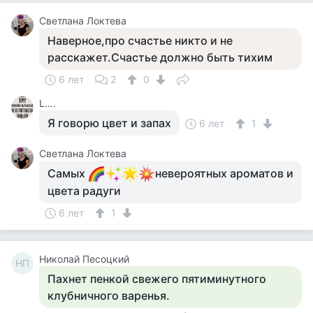
Светлана Локтева
Наверное,про счастье никто и не
расскажет.Счастье должно быть тихим
6 лет
2
0
L….
Я говорю цвет и запах
6 лет
1
Светлана Локтева
Самых
невероятных ароматов и
цвета радуги
6 лет
1
Николай Песоцкий
НП
Пахнет пенкой свежего пятиминутного
клубничного варенья.