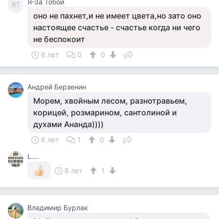
Я-За Тобой
ЯТ
оно не пахнет,и не имеет цвета,но зато оно
настоящее счастье - счастье когда ни чего
не беспокоит
6 лет
0
0
Андрей Берзенин
Морем, хвойным лесом, разнотравьем,
корицей, розмарином, сантолиной и
духами Ананда))))
6 лет
1
0
L….
6 лет
1
Владимир Бурлак