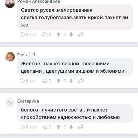
Роман Александров
Светло русая .мелированная
слегка.голубоглазая.звать иркой.пахнет ей
же
6 лет
0
0
Fenix🇱🇹
Желтое , пахнёт весной , весенними
цветами , цветущими вишням и яблонями.
6 лет
0
0
Екатерина
Ек
белого -лучистого света...и пахнет
спокойствием надежностью и любовью
6 лет
0
0