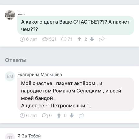
L….
А какого цвета Ваше СЧАСТЬЕ???? А пахнет
чем???
6 лет
521
71
2
Ответы
Екатерина Мальцева
ЕМ
Моё счастье , пахнет актёром , и
пародистом Романом Селецким , и всей
моей бандой .
А цвет её -" Петросмешки " .
6 лет
0
0
Я-За Тобой
ЯТ