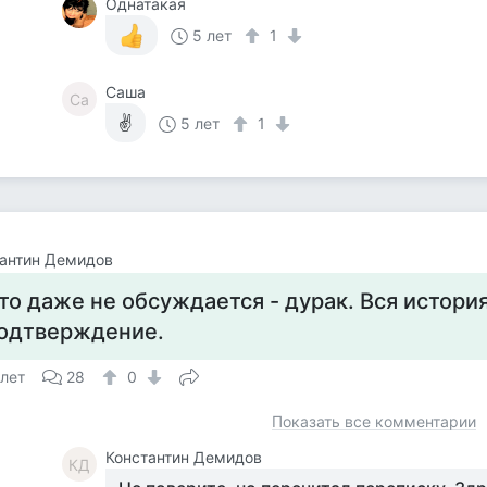
Однатакая
5 лет
1
Саша
Са
✌
5 лет
1
антин Демидов
то даже не обсуждается - дурак. Вся истори
одтверждение.
 лет
28
0
Показать все комментарии
Константин Демидов
КД