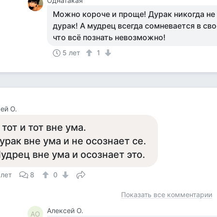
Однатакая
Можно короче и проще! Дурак никогда не 
дурак! А мудрец всегда сомневается в св
что всё познать невозможно!
5 лет
1
ей О.
 тот и тот вне ума.
урак вне ума и не осознает се.
удрец вне ума и осознает это.
 лет
8
0
Показать все комментарии
Алексей О.
АО