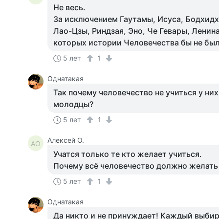
Не весь.
За исключением Гаутамы, Исуса, Бодхид
Лао-Цзы, Риндзая, Эно, Че Гевары, Ленина
которых истории Человечества бы не был
5 лет
1
Однатакая
Так почему человечество не учиться у них
молодцы?
5 лет
1
Алексей О.
АО
Учатся только те кто желает учиться.
Почему всё человечество должно желать 
5 лет
1
Однатакая
Да никто и не принуждает! Каждый выбир