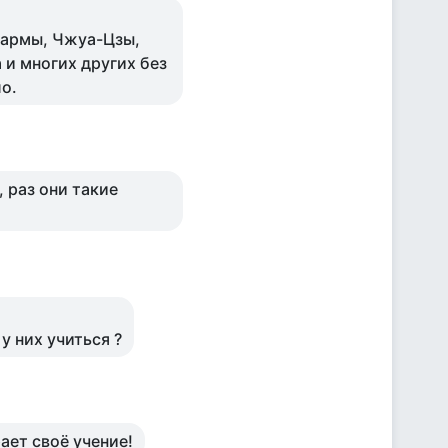
хармы, Чжуа-Цзы,
 и многих других без
о.
, раз они такие
у них учиться ?
ает своё учение!