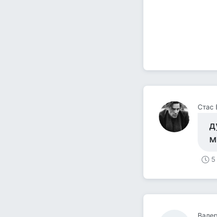
Стас 
д
м
5
Вале