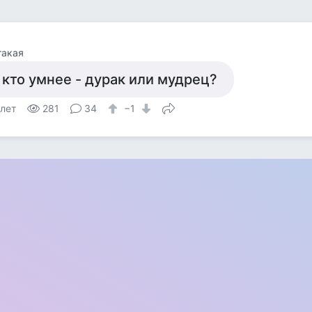
такая
 кто умнее - дурак или мудрец?
 лет
281
34
−1