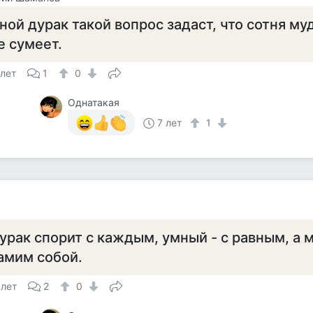
ной дурак такой вопрос задаст, что сотня му
е сумеет.
 лет
1
0
Однатакая
7 лет
1
урак спорит с каждым, умный - с равным, а 
амим собой.
 лет
2
0