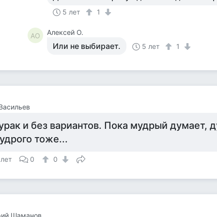
5 лет
1
Алексей О.
АО
Или не выбирает.
5 лет
1
Васильев
урак и без вариантов. Пока мудрый думает, д
удрого тоже...
 лет
0
0
рий Шаманов