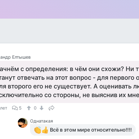
сандр Елтышев
ачнём с определения: в чём они схожи? Ни то
танут отвечать на этот вопрос - для первого
ля второго его не существует. А оценивать 
сключительно со стороны, не выяснив их мне
 лет
5
0
Однатакая
Всё в этом мире относительно!!!!