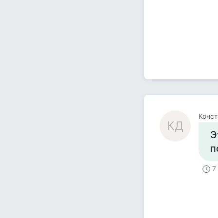
Конст
КД
Э
п
7