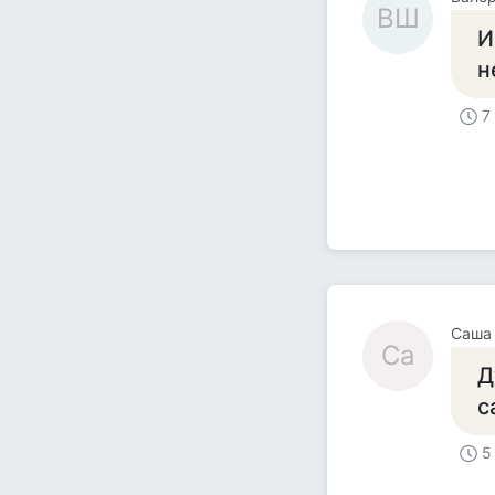
ВШ
И
н
7
Саша
Са
Д
с
5