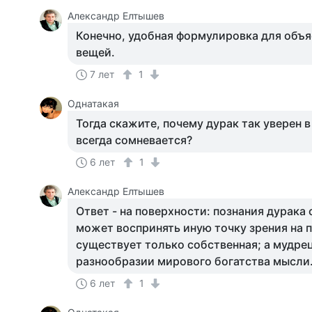
Александр Елтышев
Конечно, удобная формулировка для объ
вещей.
7 лет
1
Однатакая
Тогда скажите, почему дурак так уверен в
всегда сомневается?
6 лет
1
Александр Елтышев
Ответ - на поверхности: познания дурака 
может воспринять иную точку зрения на п
существует только собственная; а мудрец
разнообразии мирового богатства мысли
6 лет
1