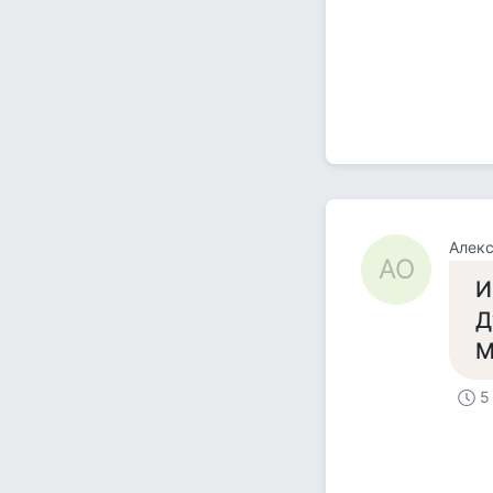
Алекс
АО
И
Д
М
5