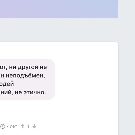
т, ни другой не
 он неподъёмен,
людей
ний, не этично.
7 лет
1