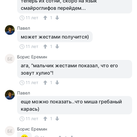
теперь их сотни, скоро на язык
смайроглифов перейдем...
11 лет
1
Павел
может жестами получится)
11 лет
1
Борис Еремин
БЕ
ага, "мальчик жестами показал, что его
зовут хулио"!
11 лет
1
Павел
еще можно показать..что миша гребаный
карась)
11 лет
1
Борис Еремин
БЕ