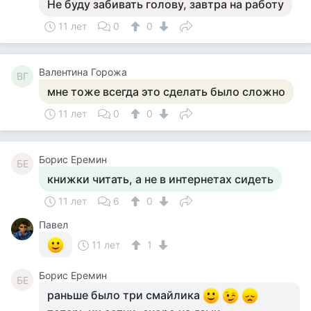
Не буду забивать голову, завтра на работу
11 лет
0
0
Валентина Горожа
ВГ
мне тоже всегда это сделать было сложно
11 лет
0
0
Борис Еремин
БЕ
книжки читать, а не в интернетах сидеть
11 лет
6
0
Павел
11 лет
1
Борис Еремин
БЕ
раньше было три смайлика