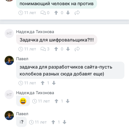
понимающий человек на против
11 лет
0
0
Надежда Тихонова
НТ
Задачка для шифровальщика?!!!
11 лет
3
0
Павел
задачка для разработчиков сайта-пусть
колобков разных сюда добавят еще)
11 лет
1
Надежда Тихонова
НТ
11 лет
1
Павел
:?
11 лет
1