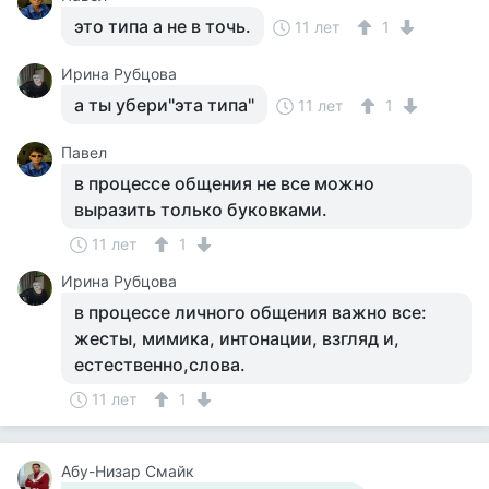
это типа а не в точь.
11 лет
1
Ирина Рубцова
а ты убери"эта типа"
11 лет
1
Павел
в процессе общения не все можно
выразить только буковками.
11 лет
1
Ирина Рубцова
в процессе личного общения важно все:
жесты, мимика, интонации, взгляд и,
естественно,слова.
11 лет
1
Абу-Низар Смайк