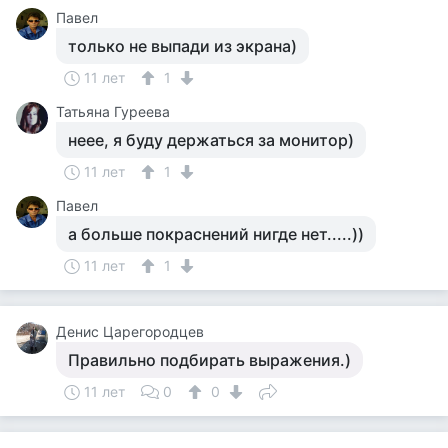
Павел
только не выпади из экрана)
11 лет
1
Татьяна Гуреева
неее, я буду держаться за монитор)
11 лет
1
Павел
а больше покраснений нигде нет.....))
11 лет
1
Денис Царегородцев
Правильно подбирать выражения.)
11 лет
0
0