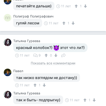
печатайте дальше)
11 лет
1
Полиграф Полиграфович
ПП
гуляй лесом
11 лет
1
Татьяна Гуреева
красный колобок?)
этот что ли?)
11 лет
9
0
Показать все комментарии
Павел
так низко взглядом не достану))
11 лет
1
Татьяна Гуреева
так и быть- подпрыгну)
11 лет
1