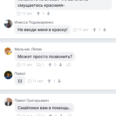
смущаетесь краснеяя-
11 лет
1
Инесса Подомаренко
Не вводи меня в краску!
11 лет
1
Мальчик Лёлик
Может просто позвонить?
11 лет
1
0
Павел
)))
11 лет
1
Павел Григорьевич
Смайлики вам в помощь..
11 лет
0
0