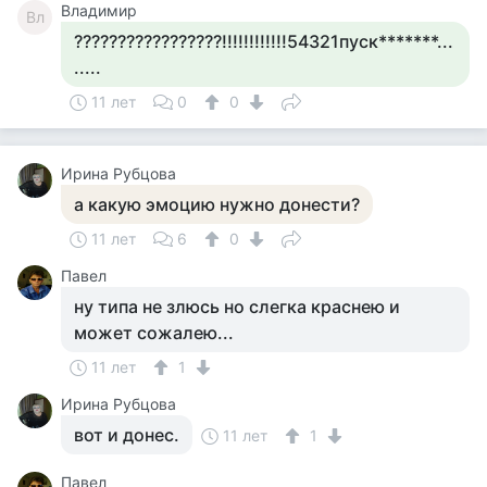
Владимир
Вл
?????????????????!!!!!!!!!!!!54321пуск*******...
.....
11 лет
0
0
Ирина Рубцова
а какую эмоцию нужно донести?
11 лет
6
0
Павел
ну типа не злюсь но слегка краснею и
может сожалею...
11 лет
1
Ирина Рубцова
вот и донес.
11 лет
1
Павел