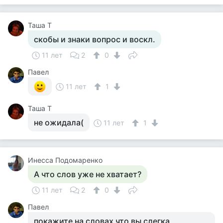
Таша Т
скобы и знаки вопрос и воскл.
11 лет
2
0
Павел
11 лет
1
Таша Т
не ожидала(
11 лет
1
Инесса Подомаренко
А что слов уже не хватает?
11 лет
2
0
Павел
покажите на словах что вы слегка