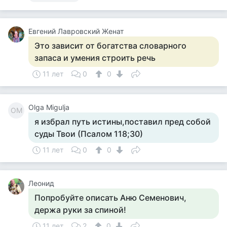
Евгений Лавровский Женат
Это зависит от богатства словарного
запаса и умения строить речь
11 лет
0
0
Olga Migulja
OM
я избрал путь истины,поставил пред собой
суды Твои (Псалом 118;30)
11 лет
0
0
Леонид
Попробуйте описать Аню Семенович,
держа руки за спиной!
11 лет
2
0