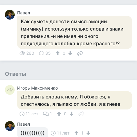
Павел
Как суметь донести смысл.эмоции.
(мимику) используя только слова и знаки
препинания.-и не имея ни оного
подходящего колобка.кроме красного!?
260
35
0
Ответы
Игорь Максименко
ИМ
Добавить слова к нему. Я обжегся, я
стестняюсь, я пылаю от любви, я в гневе
11 лет
1
0
Павел
)))))))))))))
11 лет
1