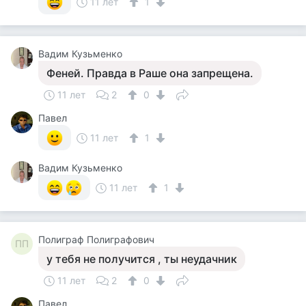
11 лет
1
Вадим Кузьменко
Феней. Правда в Раше она запрещена.
11 лет
2
0
Павел
11 лет
1
Вадим Кузьменко
11 лет
1
Полиграф Полиграфович
ПП
у тебя не получится , ты неудачник
11 лет
2
0
Павел