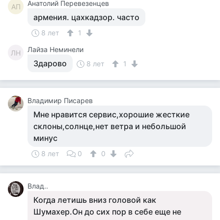
Анатолий Перевезенцев
АП
армения. цахкадзор. часто
8 лет
1
Лайза Неминели
ЛН
Здарово
8 лет
1
Владимир Писарев
Мне нравится сервис,хорошие жесткие
склоны,солнце,нет ветра и небольшой
минус
8 лет
0
0
Влад..
Когда летишь вниз головой как
Шумахер.Он до сих пор в себе еще не