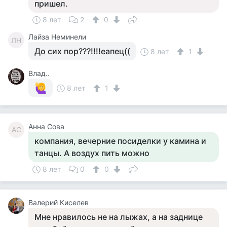
пришел.
8 лет
2
0
Лайза Неминели
ЛН
До сих пор???!!!!еапец((
8 лет
1
Влад..
8 лет
1
Анна Сова
АС
компания, вечерние посиделки у камина и
танцы. А воздух пить можно
8 лет
0
0
Валерий Киселев
Мне нравилось не на лыжах, а на заднице