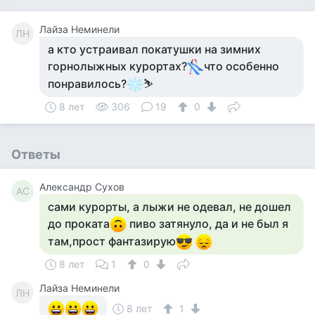
Лайза Неминели
ЛН
а кто устраивал покатушки на зимних
горнолыжных курортах?
что особенно
понравилось?
⛷
8 лет
306
19
0
Ответы
Александр Сухов
АС
сами курорты, а лыжи не одевал, не дошел
до проката
пиво затянуло, да и не был я
там,прост фантазирую
8 лет
1
0
Лайза Неминели
ЛН
8 лет
1