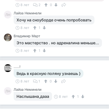
8 лет
2
0
Лайза Неминели
ЛН
Хочу на сноуборде очень попробовать
8 лет
1
Владимир Март
Это мастерство . но адреналина меньше...
8 лет
1
......!
Ведь в красную поляну узнаешь }
8 лет
1
0
Лайза Неминели
ЛН
Наслышана,дааа
8 лет
1