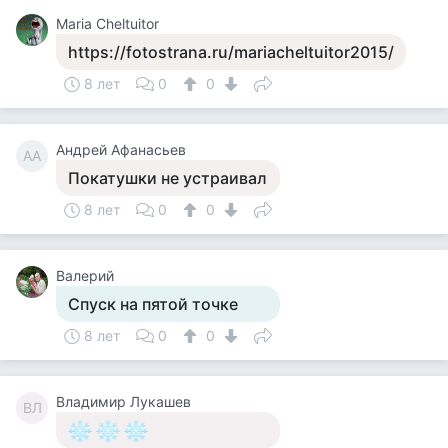
Maria Cheltuitor
https://fotostrana.ru/mariacheltuitor2015/
8 лет
0
0
Андрей Афанасьев
АА
Покатушки не устраивал
8 лет
0
0
Валерий
Спуск на пятой точке
8 лет
0
0
Владимир Лукашев
ВЛ