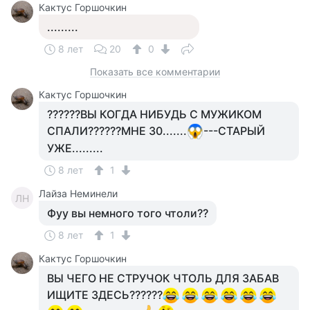
Кактус Горшочкин
.........
8 лет
20
0
Показать все комментарии
Кактус Горшочкин
??????ВЫ КОГДА НИБУДЬ С МУЖИКОМ
СПАЛИ??????МНЕ 30.......
---СТАРЫЙ
УЖЕ.........
8 лет
1
Лайза Неминели
ЛН
Фуу вы немного того чтоли??
8 лет
1
Кактус Горшочкин
ВЫ ЧЕГО НЕ СТРУЧОК ЧТОЛЬ ДЛЯ ЗАБАВ
ИЩИТЕ ЗДЕСЬ??????