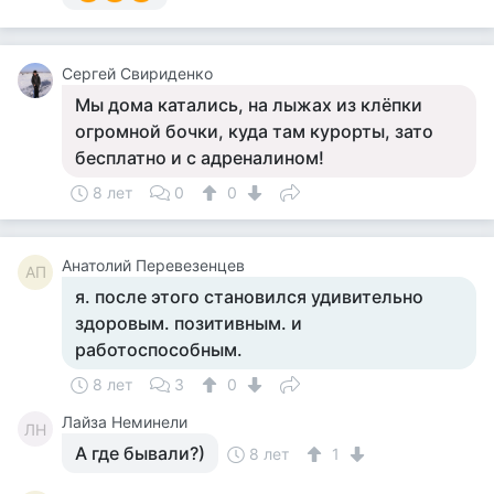
Cергей Свириденко
Мы дома катались, на лыжах из клёпки
огромной бочки, куда там курорты, зато
бесплатно и с адреналином!
8 лет
0
0
Анатолий Перевезенцев
АП
я. после этого становился удивительно
здоровым. позитивным. и
работоспособным.
8 лет
3
0
Лайза Неминели
ЛН
А где бывали?)
8 лет
1