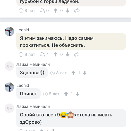
гурьбой с горки ледяной.
8 лет
0
0
Leonid
Я этим занимаюсь. Надо самим
прокатиться. Не объяснить.
8 лет
4
0
Лайза Неминели
ЛН
Здарова!))
8 лет
1
Leonid
Привет
8 лет
1
Лайза Неминели
ЛН
Ооойй это все т9
хотела нвписать
здОрово)