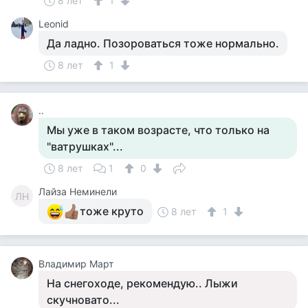
8 лет
1
Leonid
Да ладно. Позороваться тоже нормально.
8 лет
1
..
Мы уже в таком возрасте, что только на
"ватрушках"...
8 лет
1
0
Лайза Неминели
ЛН
тоже круто
8 лет
1
Владимир Март
На снегоходе, рекомендую.. Лыжи
скучновато...