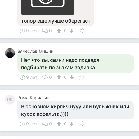
топор еще лучше оберегает
9 лет
0
0
Вячеслав Мишин
Нет что вы.камни надо подведя
подбирать.по знакам зодиака.
9 лет
0
0
Рома Корчагин
РК
В основном кирпич,нууу или булыжник,или
кусок асфальта.))))
9 лет
0
0