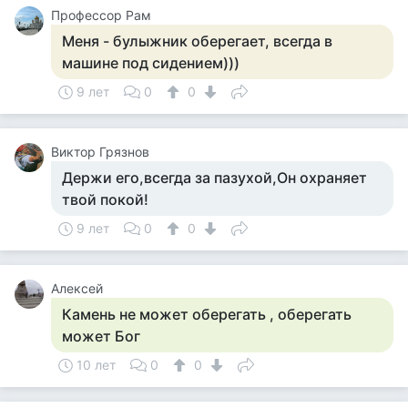
Профессор Рам
Меня - булыжник оберегает, всегда в
машине под сидением)))
9 лет
0
0
Виктор Грязнов
Держи его,всегда за пазухой,Он охраняет
твой покой!
9 лет
0
0
Алексей
Камень не может оберегать , оберегать
может Бог
10 лет
0
0