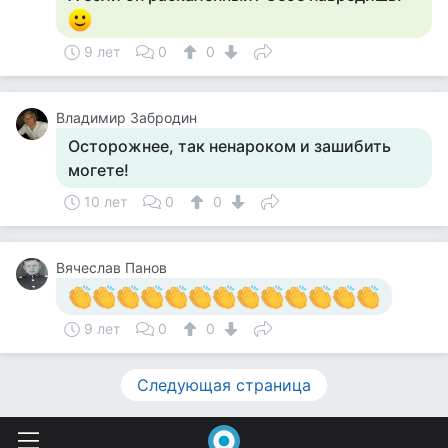
9 лет
0
0
Владимир Забродин
Осторожнее, так ненароком и зашибить
могете!
10 лет
0
0
Вячеслав Панов
9 лет
0
0
Следующая страница