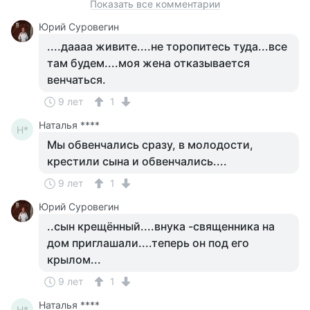
Показать все комментарии
Юрий Суровегин
....даааа живите....не торопитесь туда...все
там будем....моя жена отказывается
венчаться.
9 лет
1
Наталья ****
Н*
Мы обвенчались сразу, в молодости,
крестили сына и обвенчались....
9 лет
1
Юрий Суровегин
..сын крещённый....внука -священника на
дом приглашали....теперь он под его
крылом...
9 лет
1
Наталья ****
Н*