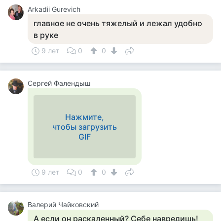
Arkadii Gurevich
главное не очень тяжелый и лежал удобно
в руке
9 лет
0
0
Сергей Фалендыш
Нажмите,
чтобы загрузить
GIF
9 лет
0
0
Валерий Чайковский
А если он раскаленный? Себе навредишь!