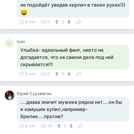
не подойдёт увидев кирпич в твоих руках!))
9 лет
0
0
Ioan
Io
Улыбка- идеальный финт, никто не
догадается, что на самом деле под ней
скрывается!!!
9 лет
0
0
Юрий Суровегин
....даааа значит мужика рядом нет....он бы
и камушек купил,например-
брилик....против?
9 лет
14
0