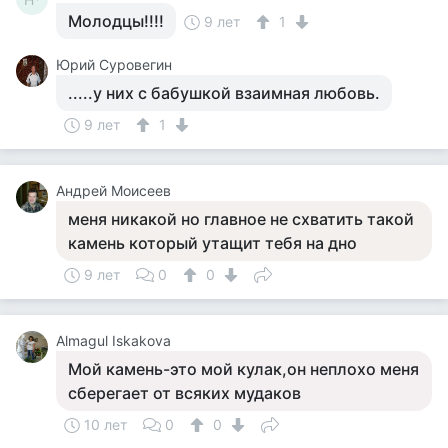
Молодцы!!!!
9 лет
1
Юрий Суровегин
.....у них с бабушкой взаимная любовь.
9 лет
1
Андрей Моисеев
меня никакой но главное не схватить такой
камень который утащит тебя на дно
9 лет
0
0
Almagul Iskakova
Мой камень-это мой кулак,он неплохо меня
сберегает от всяких мудаков
10 лет
0
0