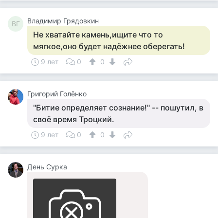
Владимир Грядовкин
ВГ
Не хватайте камень,ищите что то
мягкое,оно будет надёжнее оберегать!
9 лет
0
0
Григорий Голёнко
"Битие определяет сознание!" -- пошутил, в
своё время Троцкий.
9 лет
0
0
День Сурка