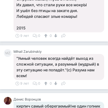
Их давил, что стали руки все мокрЫ
И ушёл без птицы на закате дня.
Лебедей спасают злые комары!
2015
9 лет
0
0
Mihail Zarubinskiy
MZ
"Умный человек всегда найдёт выход из
сложной ситуации, а разумный (мудрый) в
эту ситуацию не попадёт."(с) Разума нам
всем!
9 лет
0
0
Денис Воронцов
кирпич самый оберегаемый!не один гопник