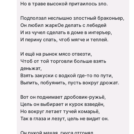
Но в траве высокой притаилось зло.
Подползал неслышно злостный браконьер,
Он любил жаркОе делать с лебедей
И из чучел сделать в доме в интеръер,
И перину спать, чтоб мягче и теплей.
И ещё на рынок мясо отвезти,
Чтоб от той торговли больше взять
деньжат,
Взять закуски с водкой где-то по пути,
Выпить, побуянить, пусть вокруг дрожат.
Вот он поднимает дробовик-ружьё,
Цель он выбирает и курок взведён,
Но вокруг летает тучей комарьё,
Так в глаза и лезут, цель не видит он.
Он рукой махая, гнуса отгонял,