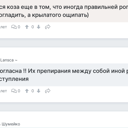
ся коза еще в том, что иногда правильней ро
огладить, а крылатого ощипать)
 лет
0
0
 Lansca ~
огласна !! Их препирания между собой иной 
ступления
 лет
0
0
ь Шумейко