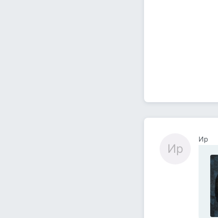
Ир
Ир