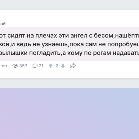
лай
от сидят на плечах эти ангел с бесом,нашё
воё,и ведь не узнаешь,пока сам не попробуе
рылышки погладить,а кому по рогам надавать
 лет
353
21
2