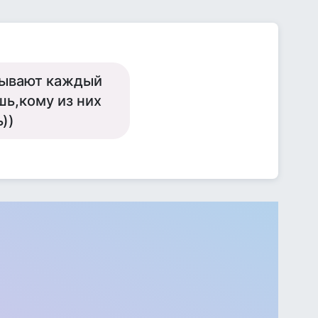
птывают каждый
шь,кому из них
))