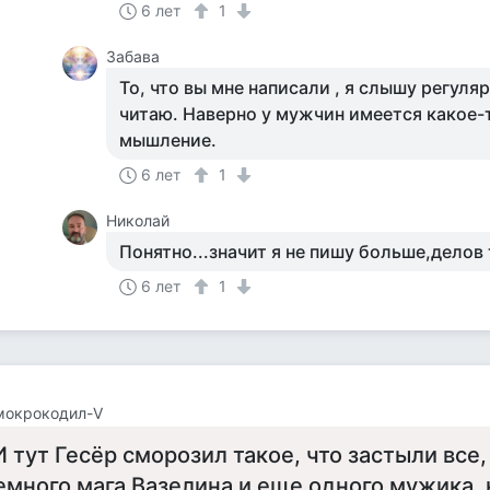
6 лет
1
Забава
То, что вы мне написали , я слышу регуля
читаю. Наверно у мужчин имеется какое-
мышление.
6 лет
1
Николай
Понятно...значит я не пишу больше,делов 
6 лет
1
мокрокодил-V
И тут Гесёр сморозил такое, что застыли все,
емного мага Вазелина и еще одного мужика,