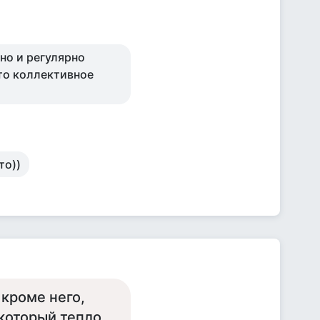
рно и регулярно
то коллективное
то))
 кроме него,
 который тепло