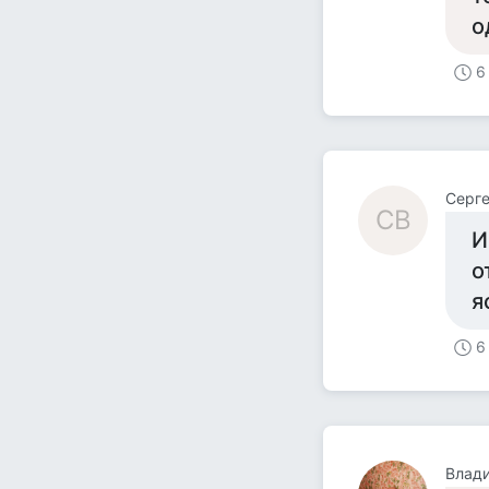
о
6
Серг
СВ
И
о
я
6
Влад