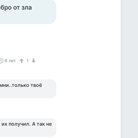
бро от зла
6 лет
1
омни..только твоё
их получил. А так не