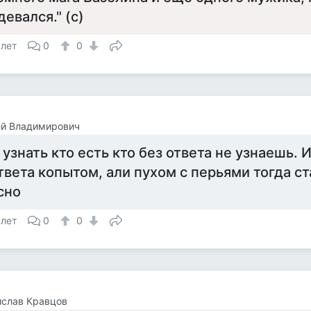
девался." (с)
 лет
0
0
ей Владимирович
 узнать кто есть кто без ответа не узнаешь. 
твета копытом, али пухом с перьями тогда ст
сно
 лет
0
0
ислав Кравцов