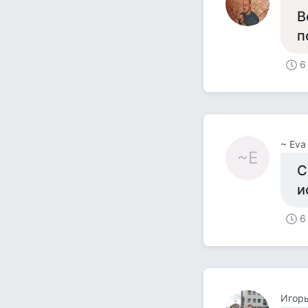
В
п
6
~ Eva
~E
С
и
6
Игор