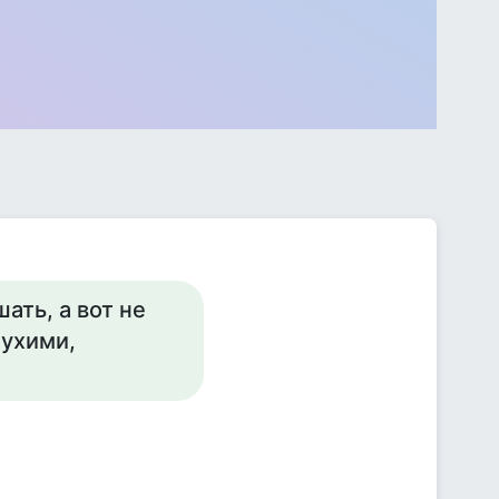
ать, а вот не
лухими,