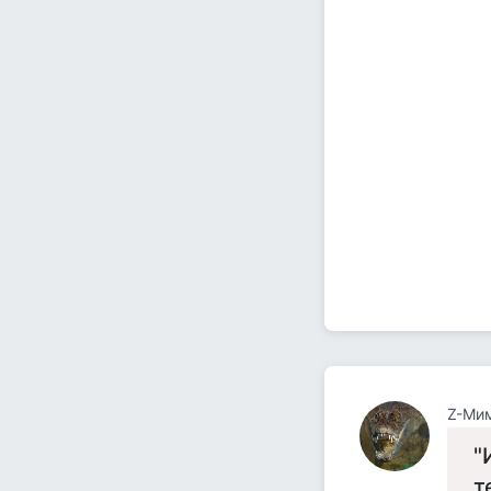
Z-Ми
"
т