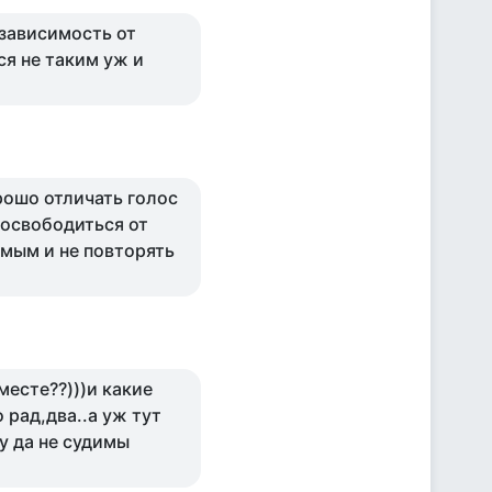
,зависимость от
я не таким уж и
рошо отличать голос
 освободиться от
имым и не повторять
месте??)))и какие
 рад,два..а уж тут
Ну да не судимы