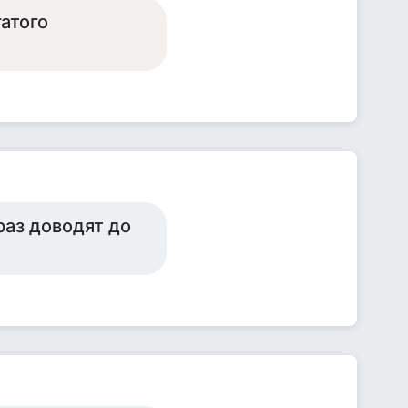
гатого
раз доводят до