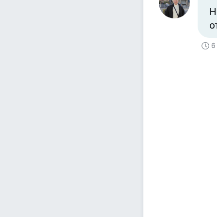
Н
о
6