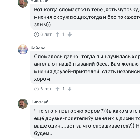
Николай
Вот,когда сломается в тебе ,хоть чуточку
мнения окружающих,тогда и бес покажетс
злым))
6 лет
1
Забава
Сломалось давно, тогда я и научилась хо
ангела от нашёптываний беса. Вам желаю
мнения друзей-приятелей, стать независ
хором
6 лет
1
Николай
Что это я повторяю хором?)))в каком это 
ещё друзья-приятели?у меня их в дизни то
ваще один....вот за что,спрашивается?)) 
будем..