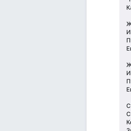
К
Ж
И
П
Е
Ж
И
П
Е
С
С
К
З