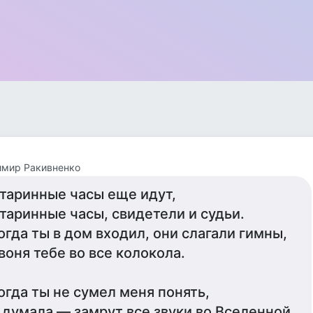
имир Ракивненко
таринные часы еще идут,
таринные часы, свидетели и судьи.
огда ты в дом входил, они слагали гимны,
воня тебе во все колокола.
огда ты не сумел меня понять,
 думала — замрут все звуки во Вселенной,