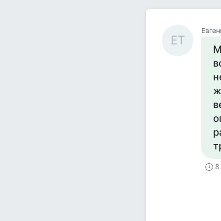
Евген
ЕТ
М
в
н
ж
в
о
р
т
8