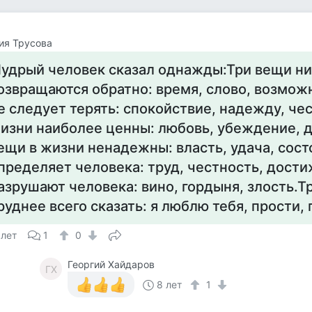
ия Трусова
удрый человек сказал однажды:Три вещи ни
озвращаются обратно: время, слово, возмож
е следует терять: спокойствие, надежду, че
изни наиболее ценны: любовь, убеждение, 
ещи в жизни ненадежны: власть, удача, сос
пределяет человека: труд, честность, дост
азрушают человека: вино, гордыня, злость.Т
руднее всего сказать: я люблю тебя, прости,
 лет
1
0
Георгий Хайдаров
ГХ
8 лет
1