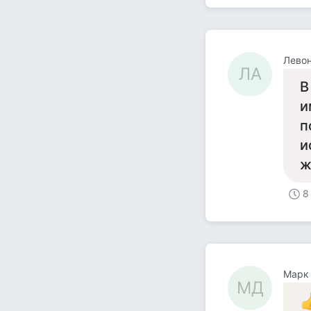
Левон
ЛА
В
и
п
и
ж
8
Марк
МД