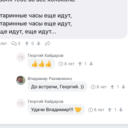
таринные часы еще идут,
таринные часы еще идут,
ще идут, еще идут...
 лет
3
0
Георгий Хайдаров
ГХ
8 лет
1
Владимир Ракивненко
До встречи, Георгий. ))
8 лет
1
Георгий Хайдаров
ГХ
Удачи Владимир!!!
8 лет
1