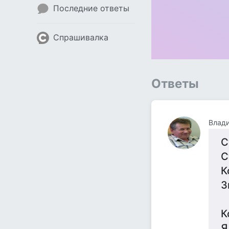
Последние ответы
Спрашивалка
Ответы
Влад
С
С
К
З
К
Я