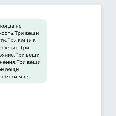
когда не
ность.Три вещи
сть.Три вещи в
доверие.Три
тояние.Три вещи
ижения.Три вещи
ри вещи
 помоги мне.