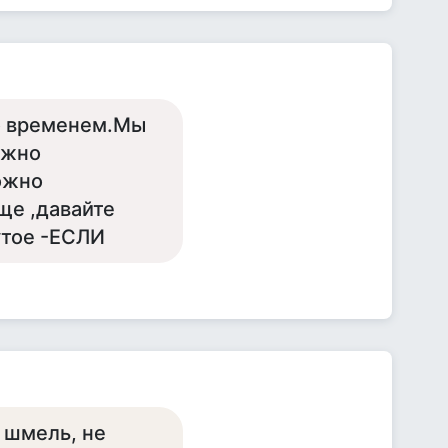
со временем.Мы
ожно
ожно
ще ,давайте
утое -ЕСЛИ
 шмель, не