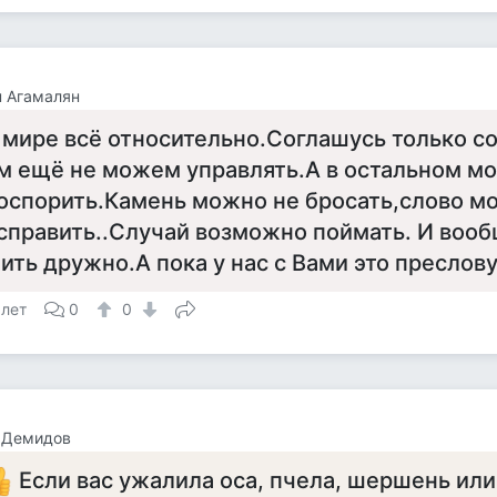
 Агамалян
 мире всё относительно.Соглашусь только 
м ещё не можем управлять.А в остальном м
оспорить.Камень можно не бросать,слово м
справить..Случай возможно поймать. И вооб
ить дружно.А пока у нас с Вами это преслов
 лет
0
0
 Демидов
Если вас ужалила оса, пчела, шершень или