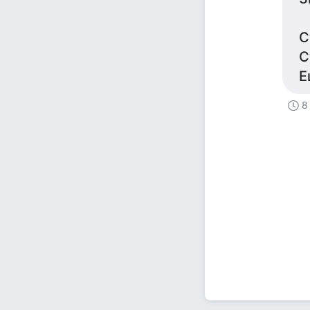
С
С
Е
8