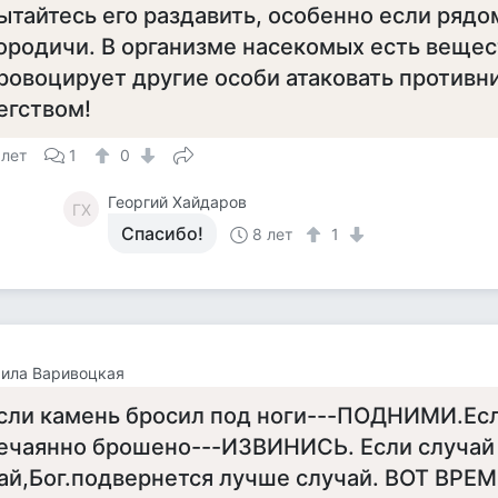
ытайтесь его раздавить, особенно если рядо
ородичи. В организме насекомых есть вещес
ровоцирует другие особи атаковать противн
егством!
 лет
1
0
Георгий Хайдаров
ГХ
Спасибо!
8 лет
1
ила Варивоцкая
сли камень бросил под ноги---ПОДНИМИ.Есл
ечаянно брошено---ИЗВИНИСЬ. Если случай
ай,Бог.подвернется лучше случай. ВОТ ВРЕ