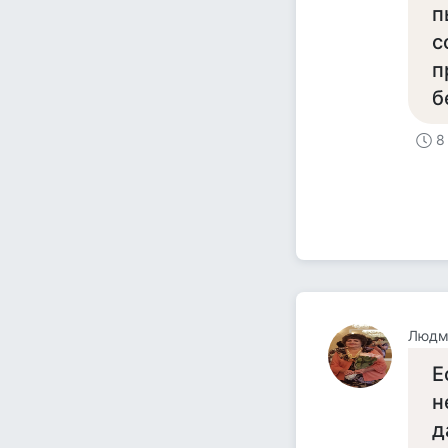
п
с
п
б
8
Людм
Е
н
д