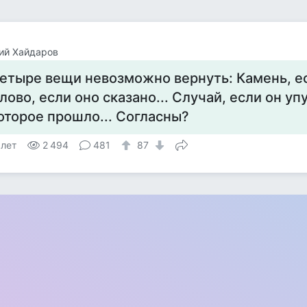
ий Хайдаров
етыре вещи невозможно вернуть: Камень, ес
лово, если оно сказано... Случай, если он уп
оторое прошло... Согласны?
 лет
2 494
481
87