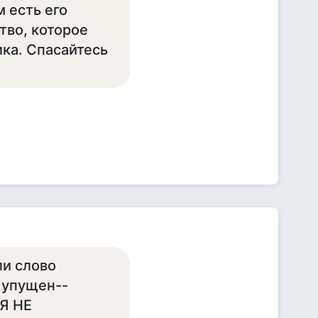
м есть его
тво, которое
ика. Спасайтесь
и слово
 упущен--
МЯ НЕ