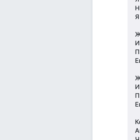
Н
Я
Ж
И
П
Е
Ж
И
П
Е
К
А
Ч