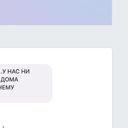
.У НАС НИ
О ДОМА
 ЧЕМУ
1