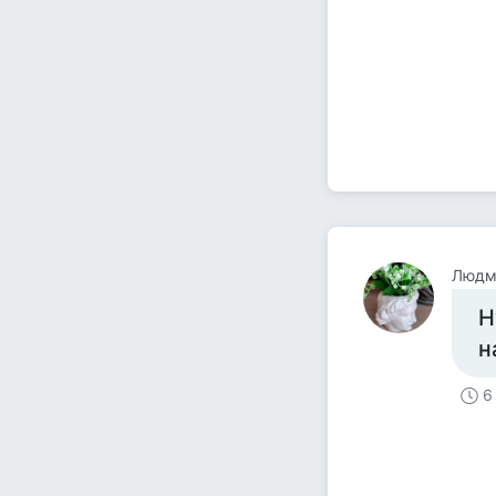
Людм
Н
н
6