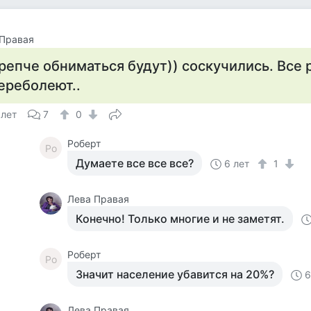
 Правая
репче обниматься будут)) соскучились. Все 
ереболеют..
 лет
7
0
Роберт
Ро
Думаете все все все?
6 лет
1
Лева Правая
Конечно! Только многие и не заметят.
Роберт
Ро
Значит население убавится на 20%?
6
Лева Правая