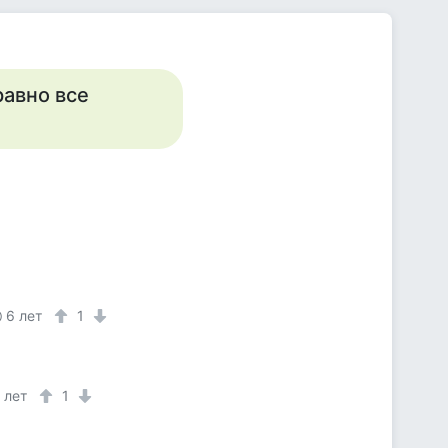
равно все
6 лет
1
 лет
1