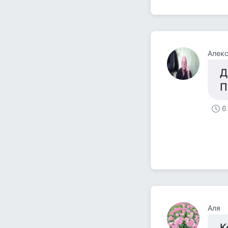
Алекс
Д
П
6
Аля
К