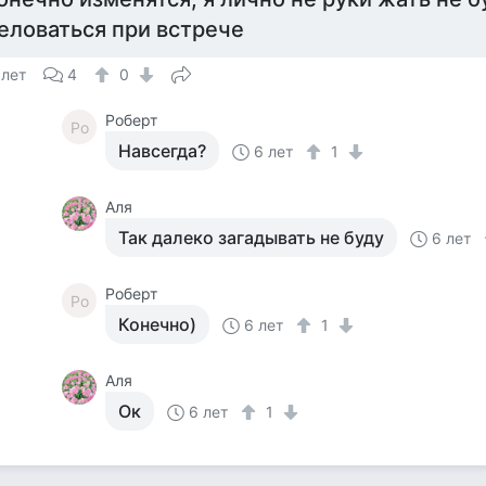
еловаться при встрече
 лет
4
0
Роберт
Ро
Навсегда?
6 лет
1
Аля
Так далеко загадывать не буду
6 лет
Роберт
Ро
Конечно)
6 лет
1
Аля
Ок
6 лет
1