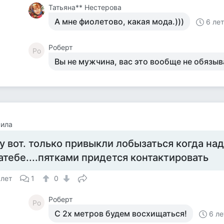
Татьяна** Нестерова
А мне фиолетово, какая мода.)))
6 ле
Роберт
Ро
Вы не мужчина, вас это вообще не обязыв
ила
у вот. только привыкли лобызаться когда надо
атебе....пятками придется контактировать
 лет
1
0
Роберт
Ро
С 2х метров будем восхищаться!
6 ле