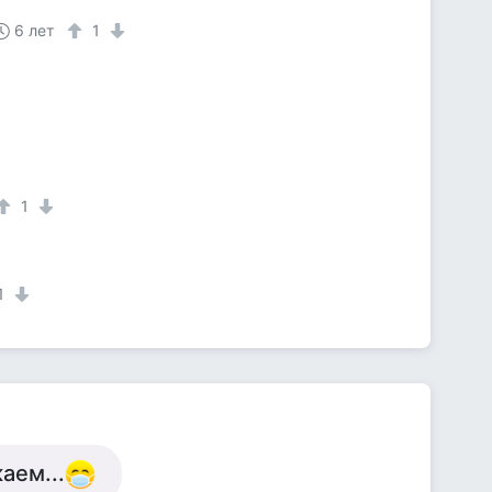
6 лет
1
1
1
аем...