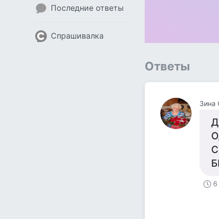
Последние ответы
Спрашивалка
Ответы
Зина 
Д
О
С
Б
6