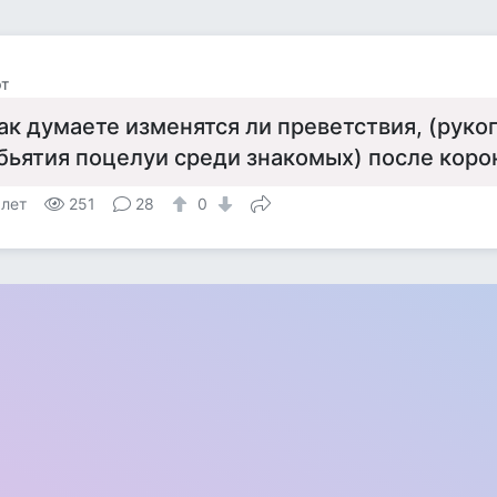
т
ак думаете изменятся ли преветствия, (руко
бьятия поцелуи среди знакомых) после коро
 лет
251
28
0