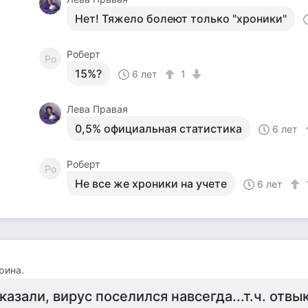
Нет! Тяжело болеют только "хроники"
Роберт
Ро
15%?
6 лет
1
Лева Правая
0,5% официальная статистика
6 лет
Роберт
Ро
Не все же хроники на учете
6 лет
рина.
казали, вирус поселился навсегда...т.ч. отвык