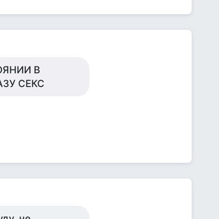
ОЯНИИ В
АЗУ СЕКС
уду, не