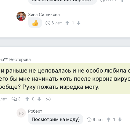
Зина Ситникова
6 лет
1
на** Нестерова
 и раньше не целовалась и не особо любила 
его бы мне начинать хоть после корона вирус
ообще? Руку пожать изредка могу.
 лет
3
0
Роберт
Ро
Посмотрим на моду)
6 лет
1