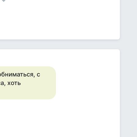
обниматься, с
а, хоть