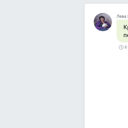
Лева
К
п
6