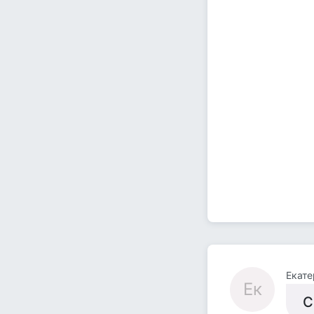
Екате
Ек
С