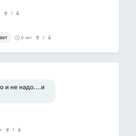
т
1
ает
6 лет
1
 и не надо....и
т
1