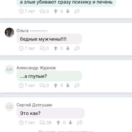
а злые убивают сразу психику и печень
7 лет
0
0
Ольга ----------
бедные мужчины!!!!
7 лет
0
0
Александр Жданов
АЖ
...а глупые?
7 лет
0
0
Сергей Долгушин
СД
Это как?
7 лет
38
0