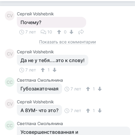
Сергей Volshebnik
СV
Почему?
7 лет
10
0
Показать все комментарии
Сергей Volshebnik
СV
Да не у тебя....это к слову!
7 лет
1
Светлана Смольянина
СС
Губозакаточная
7 лет
1
Сергей Volshebnik
СV
А 8УМ- что это?
7 лет
1
Светлана Смольянина
СС
Усовершенствованная и