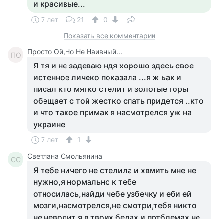
и красивые...
7 лет
21
0
Показать все комментарии
Просто Ой,Но Не Наивный...
ПО
Я тя и не задеваю ндя хорошо здесь свое
истенное личеко показала ...я ж ьак и
писал кто мягко стелит и золотые горы
обещает с той жестко спать придется ..кто
и что такое примак я насмотрелся уж на
украине
7 лет
1
Светлана Смольянина
СС
Я тебе ничего не стелила и хвмить мне не
нужно,я нормально к тебе
относилась,найди чебе узбечку и еби ей
мозги,насмотрелся,не смотри,тебя никто
не неволит,я в твоих бедах и пртблемах не