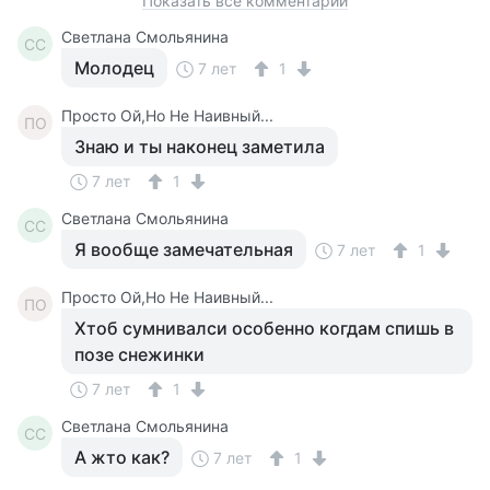
Показать все комментарии
Светлана Смольянина
СС
Молодец
7 лет
1
Просто Ой,Но Не Наивный...
ПО
Знаю и ты наконец заметила
7 лет
1
Светлана Смольянина
СС
Я вообще замечательная
7 лет
1
Просто Ой,Но Не Наивный...
ПО
Хтоб сумнивалси особенно когдам спишь в
позе снежинки
7 лет
1
Светлана Смольянина
СС
А жто как?
7 лет
1