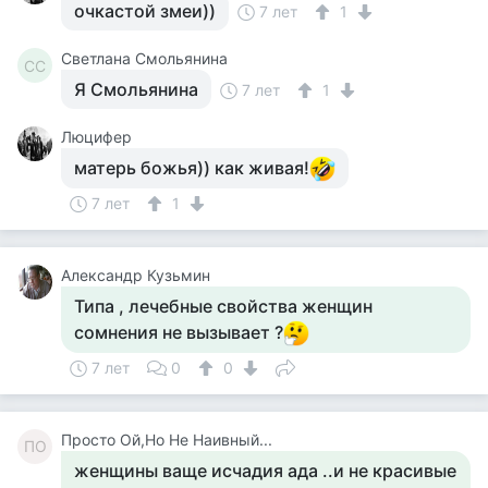
очкастой змеи))
7 лет
1
Светлана Смольянина
СС
Я Смольянина
7 лет
1
Люцифер
матерь божья)) как живая!
7 лет
1
Aлександр Кузьмин
Типа , лечебные свойства женщин
сомнения не вызывает ?
7 лет
0
0
Просто Ой,Но Не Наивный...
ПО
женщины ваще исчадия ада ..и не красивые