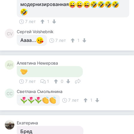
модернизированная
7 лет
1
Сергей Volshebnik
СV
Аааа...
7 лет
1
Алевтина Немерова
АН
7 лет
1
0
Светлана Смольянина
СС
7 лет
1
Екатерина
Бред