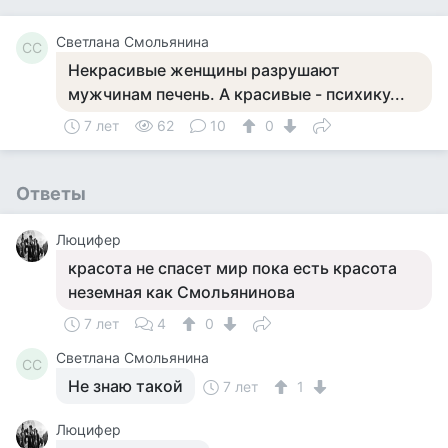
Светлана Смольянина
СС
Некрасивые женщины разрушают
мужчинам печень. А красивые - психику...
7 лет
62
10
0
Ответы
Люцифер
красота не спасет мир пока есть красота
неземная как Смольянинова
7 лет
4
0
Светлана Смольянина
СС
Не знаю такой
7 лет
1
Люцифер