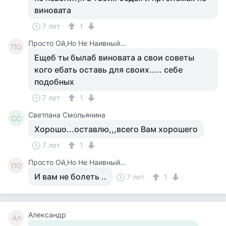
виновата
7 лет
1
Просто Ой,Но Не Наивный...
ПО
Ещеб ты былаб виновата а свои советы
кого ебать оставь для своих..... себе
подобных
7 лет
1
Светлана Смольянина
СС
Хорошо...оставлю,,,всего Вам хорошего
7 лет
1
Просто Ой,Но Не Наивный...
ПО
И вам не болеть ..
7 лет
1
Александр
Ал