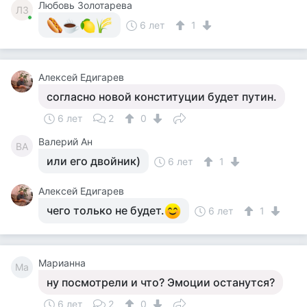
Любовь Золотарева
ЛЗ
6 лет
1
Алексей Едигарев
согласно новой конституции будет путин.
6 лет
2
0
Валерий Ан
ВА
или его двойник)
6 лет
1
Алексей Едигарев
чего только не будет.
6 лет
1
Марианна
Ма
ну посмотрели и что? Эмоции останутся?
6 лет
2
0