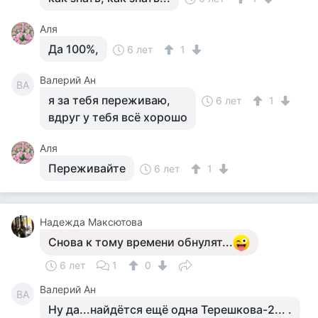
Аля
Да 100%,
6 лет
1
Валерий Ан
ВА
я за тебя переживаю,
6 лет
1
вдруг у тебя всё хорошо
Аля
Переживайте
6 лет
1
Надежда Максютова
Снова к тому времени обнулят...
6 лет
1
0
Валерий Ан
ВА
Ну да...найдётся ещё одна Терешкова-2... .