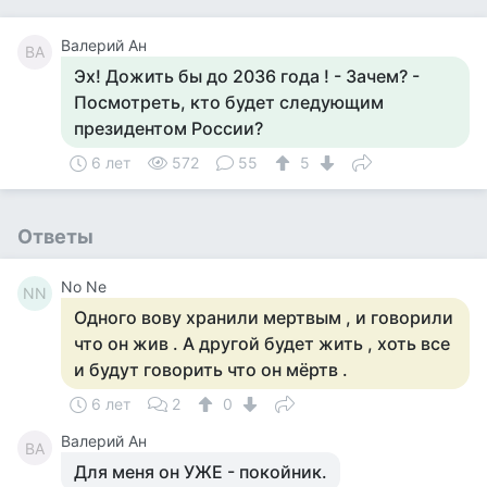
Валерий Ан
ВА
Эх! Дожить бы до 2036 года ! - Зачем? -
Посмотреть, кто будет следующим
президентом России?
6 лет
572
55
5
Ответы
No Ne
NN
Одного вову хранили мертвым , и говорили
что он жив . А другой будет жить , хоть все
и будут говорить что он мёртв .
6 лет
2
0
Валерий Ан
ВА
Для меня он УЖЕ - покойник.