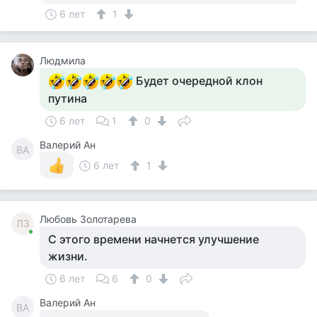
6 лет
1
Людмила
Будет очередной клон
путина
6 лет
1
0
Валерий Ан
ВА
6 лет
1
Любовь Золотарева
ЛЗ
С этого времени начнется улучшение
жизни.
6 лет
6
0
Валерий Ан
ВА