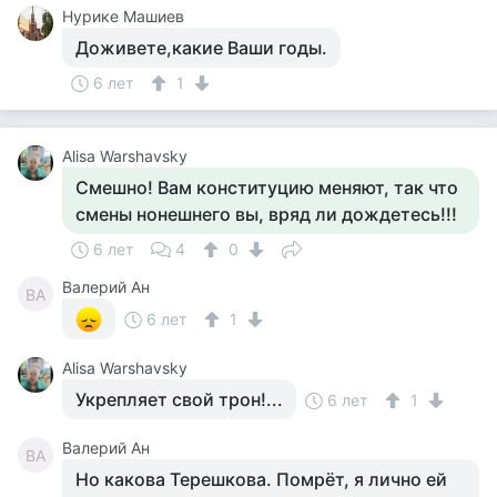
Нурике Машиев
Доживете,какие Ваши годы.
6 лет
1
Alisa Warshavsky
Смешно! Вам конституцию меняют, так что
смены нонешнего вы, вряд ли дождетесь!!!
6 лет
4
0
Валерий Ан
ВА
6 лет
1
Alisa Warshavsky
Укрепляет свой трон!...
6 лет
1
Валерий Ан
ВА
Но какова Терешкова. Помрёт, я лично ей