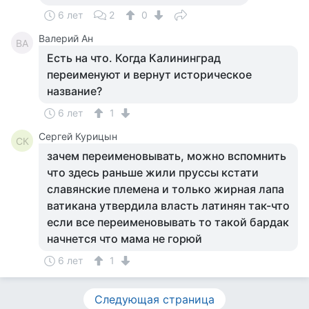
6 лет
2
0
Валерий Ан
ВА
Есть на что. Когда Калининград
переименуют и вернут историческое
название?
6 лет
1
Сергей Курицын
СК
зачем переименовывать, можно вспомнить
что здесь раньше жили пруссы кстати
славянские племена и только жирная лапа
ватикана утвердила власть латинян так-что
если все переименовывать то такой бардак
начнется что мама не горюй
6 лет
1
Следующая страница