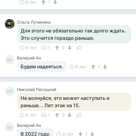
6 лет
1
Ольга Лучинина
Для этого не обязательно так долго ждать.
Это случится гораздо раньше.
6 лет
1
0
Валерий Ан
ВА
Будем надеяться.
6 лет
1
Николай Песоцкий
НП
Не волнуйся, это может наступить и
раньше... Лет этак на 15.
6 лет
1
0
Валерий Ан
ВА
В 2022 году.
6 лет
1