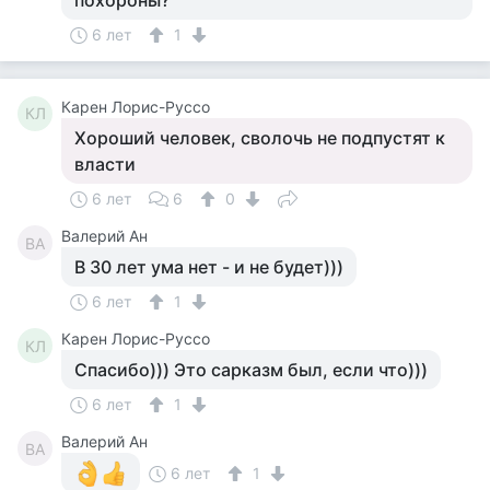
похороны?
6 лет
1
Карен Лорис-Руссо
КЛ
Хороший человек, сволочь не подпустят к
власти
6 лет
6
0
Валерий Ан
ВА
В 30 лет ума нет - и не будет)))
6 лет
1
Карен Лорис-Руссо
КЛ
Спасибо))) Это сарказм был, если что)))
6 лет
1
Валерий Ан
ВА
6 лет
1