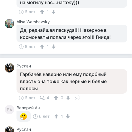
на могилу нас...нагажу)))
6 лет
1
Alisa Warshavsky
Да, редчайшая паскуда!!! Наверное в
космонавты попала через это!!! Гнида!
6 лет
1
Руслан
Гарбачёв наверно или ему подобный
власть она тоже как черные и белые
полосы
6 лет
4
0
Валерий Ан
ВА
6 лет
1
Руслан