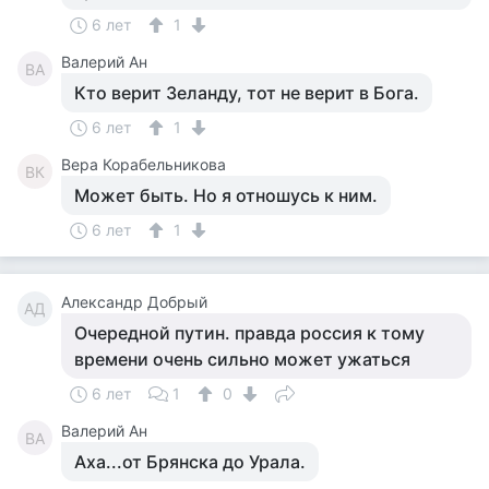
6 лет
1
Валерий Ан
ВА
Кто верит Зеланду, тот не верит в Бога.
6 лет
1
Вера Корабельникова
ВК
Может быть. Но я отношусь к ним.
6 лет
1
Александр Добрый
АД
Очередной путин. правда россия к тому
времени очень сильно может ужаться
6 лет
1
0
Валерий Ан
ВА
Аха...от Брянска до Урала.