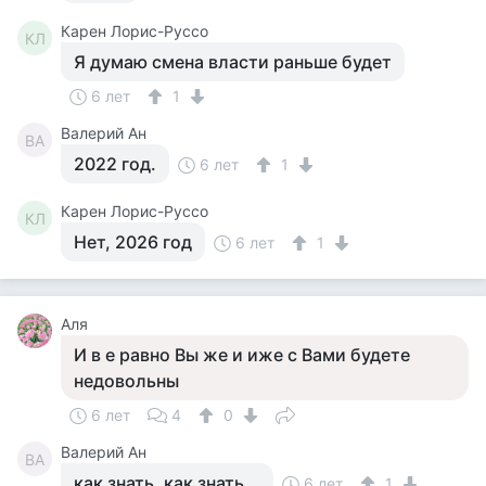
Карен Лорис-Руссо
КЛ
Я думаю смена власти раньше будет
6 лет
1
Валерий Ан
ВА
2022 год.
6 лет
1
Карен Лорис-Руссо
КЛ
Нет, 2026 год
6 лет
1
Аля
И в е равно Вы же и иже с Вами будете
недовольны
6 лет
4
0
Валерий Ан
ВА
как знать, как знать...
6 лет
1