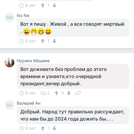
6 лет
1
No Ne
NN
Вот я пишу . Живой , а все говорят мертвый
.
6 лет
1
Нурике Машиев
Вот доживете без проблем до этого
времени и узнаете,кто очередной
президент,вечер добрый.
6 лет
2
0
Валерий Ан
ВА
Добрый. Народ тут правильно рассуждает,
что нам бы до 2024 года дожить бы... .
6 лет
1