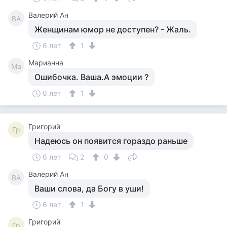
Валерий Ан
ВА
Женщинам юмор не доступен? - Жаль.
6 лет
1
Марианна
Ма
Ошибочка. Ваша.А эмоции ?
6 лет
1
Григорий
Гр
Надеюсь он появится гораздо раньше
6 лет
2
0
Валерий Ан
ВА
Ваши слова, да Богу в уши!
6 лет
1
Григорий
Гр