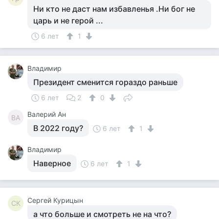
Ни кто не даст нам избавленья .Ни бог не
царь и не герой ...
6 лет
1
Владимир
Президент сменится гораздо раньше
6 лет
2
0
Валерий Ан
ВА
В 2022 году?
6 лет
1
Владимир
Наверное
6 лет
1
Сергей Курицын
СК
а что больше и смотреть не на что?