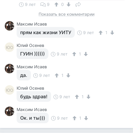
9 лет
9
0
Показать все комментарии
Максим Исаев
прям как жизни УИТУ
9 лет
1
Юлий Осенев
ЮО
ГУИН ))))))
9 лет
1
Максим Исаев
да.
9 лет
1
Юлий Осенев
ЮО
будь здрав!
9 лет
1
Максим Исаев
Ок. и ты)))
9 лет
1