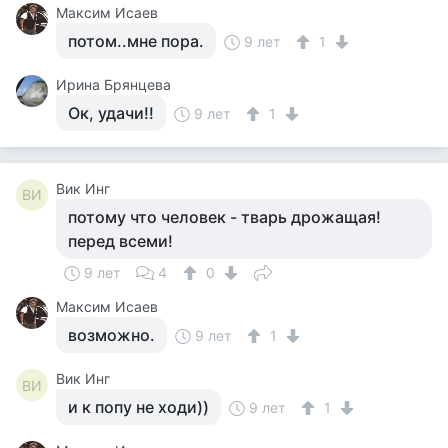
Максим Исаев
потом..мне пора.
9 лет
1
Ирина Брянцева
Ок, удачи!!
9 лет
1
Вик Инг
ВИ
потому что человек - тварь дрожащая!
перед всеми!
9 лет
4
0
Максим Исаев
возможно.
9 лет
1
Вик Инг
ВИ
и к попу не ходи))
9 лет
1