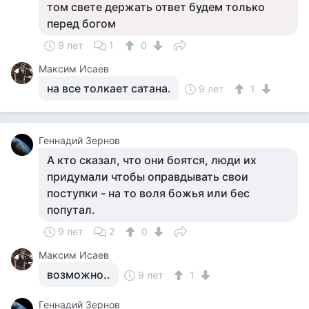
том свете держать ответ будем только
перед богом
9 лет
1
0
Максим Исаев
на все толкает сатана.
9 лет
1
Геннадий Зернов
А кто сказал, что они боятся, люди их
придумали чтобы оправдывать свои
поступки - на то воля божья или бес
попутал.
9 лет
2
0
Максим Исаев
возможно..
9 лет
1
Геннадий Зернов