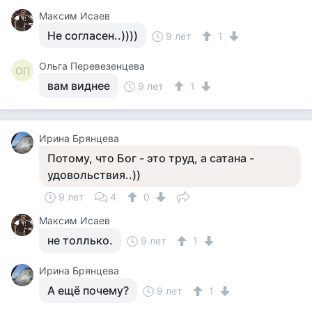
Максим Исаев
Не согласен..))))
9 лет
1
Ольга Перевезенцева
ОП
вам виднее
9 лет
1
Ирина Брянцева
Потому, что Бог - это труд, а сатана -
удовольствия..))
9 лет
4
0
Максим Исаев
не толлько.
9 лет
1
Ирина Брянцева
А ещё почему?
9 лет
1