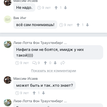
Максим Исаев
Не надо.
9 лет
1
Вик Инг
ВИ
всё сам понимаешь!
9 лет
1
Лизе-Лотта Фон Траухтенберг ( Файнзильберминц В Девичестве)
Нифига они не боятся, имидж у них
такой))))
9 лет
9
0
Показать все комментарии
Максим Исаев
может быть и так..кто знает?
9 лет
1
Лизе-Лотта Фон Траухтенберг ( Файнзильберминц В Девичестве)