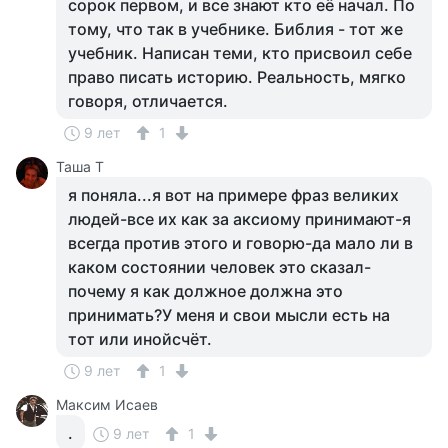
сорок первом, и все знают кто её начал. По
тому, что так в учебнике. Библия - тот же
учебник. Написан теми, кто присвоил себе
право писать историю. Реальность, мягко
говоря, отличается.
9 лет
1
Таша Т
я поняла...я вот на примере фраз великих
людей-все их как за аксиому принимают-я
всегда против этого и говорю-да мало ли в
каком состоянии человек это сказал-
почему я как должное должна это
принимать?У меня и свои мысли есть на
тот или инойсчёт.
9 лет
1
Максим Исаев
.
9 лет
1