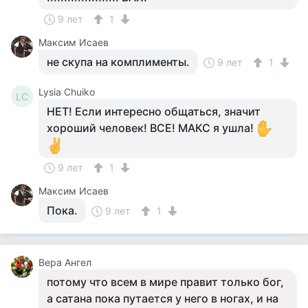
9 лет
1
Максим Исаев
не скупа на комплименты.
9 лет
1
Lysia Chuiko
LC
НЕТ! Если интересно общаться, значит
хороший человек! ВСЕ! МАКС я ушла!
9 лет
1
Максим Исаев
Пока.
9 лет
1
Вера Ангел
потому что всем в мире правит только бог,
а сатана пока путается у него в ногах, и на