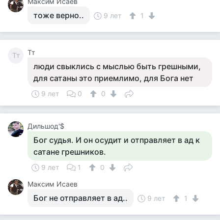
Максим Исаев
тоже верно..
9 лет
1
Тт
Тт
люди свыклись с мыслью быть грешными,
для сатаны это приемлимо, для Бога нет
9 лет
0
0
Дильшод'$
Бог судья. И он осудит и отправляет в ад к
сатане грешников.
9 лет
1
0
Максим Исаев
Бог не отправляет в ад..
9 лет
1