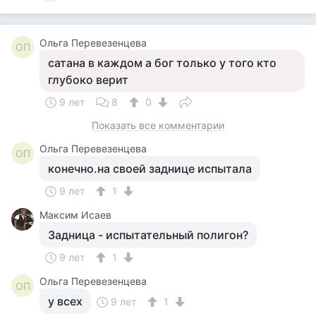
Ольга Перевезенцева
ОП
сатана в каждом а бог только у того кто
глубоко верит
9 лет
8
0
Показать все комментарии
Ольга Перевезенцева
ОП
конечно.на своей заднице испытала
9 лет
1
Максим Исаев
Задница - испытательный полигон?
9 лет
1
Ольга Перевезенцева
ОП
у всех
9 лет
1