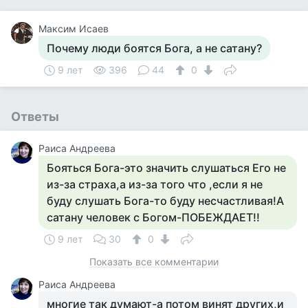
Максим Исаев
Почему люди боятся Бога, а не сатану?
9 лет
396
44
0
Ответы
Раиса Андреева
Бояться Бога-это значить слушаться Его не
из-за страха,а из-за того что ,если я не
буду слушать Бога-то буду несчастливая!А
сатану человек с Богом-ПОБЕЖДАЕТ!!
9 лет
30
0
Показать все комментарии
Раиса Андреева
многие так думают-а потом винят других,и