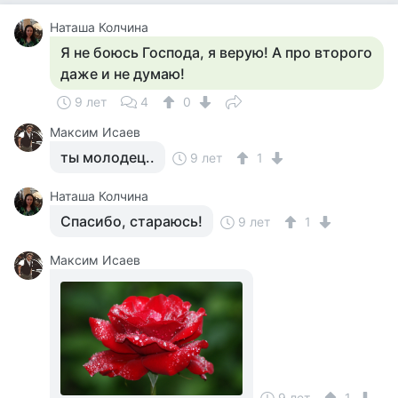
Наташа Колчина
Я не боюсь Господа, я верую! А про второго
даже и не думаю!
9 лет
4
0
Максим Исаев
ты молодец..
9 лет
1
Наташа Колчина
Спасибо, стараюсь!
9 лет
1
Максим Исаев
9 лет
1