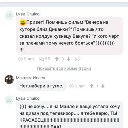
Lysia Chuiko
LC
Привет! Помнишь фильм "Вечера на
хуторе близ Диканки?" Помнишь,что
сказал колдун кузнецу Вакуле? "У кого черт
за плечами тому нечего бояться" )))))))))))
!!!
9 лет
55
0
Показать все комментарии
Максим Исаев
Нет.набери в гугле.
9 лет
1
Lysia Chuiko
LC
(((( не хочу....я на Майле и ваще устала хочу
на диван под телевизор.... я тебе верю, ТЫ
КРАСАВЕЦ!!!!!!!!!!!!!!!!!!!!!!!!!!!!!!!!!!!!!!!!!!!!!!!!!!!!!
!!!!!!!!!!!!!!!!!!!!! ВАХ!