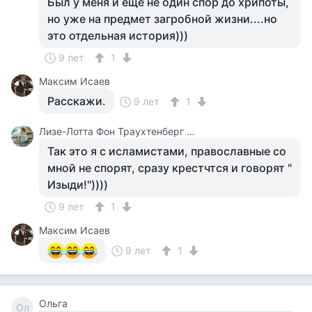
Был у меня и ещё не один спор до хрипоты,
но уже на предмет загробной жизни....но
это отдельная история)))
9 лет
1
Максим Исаев
Расскажи.
9 лет
1
Лизе-Лотта Фон Траухтенберг ( Файнзильберминц В Девичестве)
Так это я с исламистами, православные со
мной не спорят, сразу крестчтся и говорят "
Изыди!"))))
9 лет
1
Максим Исаев
9 лет
1
Ольга
Ол