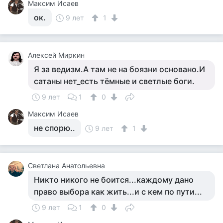
Максим Исаев
ок.
9 лет
1
Алексей Миркин
Я за ведизм.А там не на боязни основано.И
сатаны нет_есть тёмные и светлые боги.
9 лет
1
0
Максим Исаев
не спорю..
9 лет
1
Светлана Анатольевна
Никто никого не боится...каждому дано
право выбора как жить...и с кем по пути...
9 лет
1
0