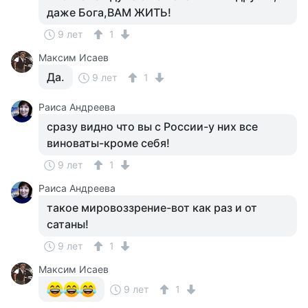
даже Бога,ВАМ ЖИТЬ!
9 лет
1
Максим Исаев
Да.
9 лет
1
Раиса Андреева
сразу видно что вы с России-у них все
виноваты-кроме себя!
9 лет
1
Раиса Андреева
такое мировоззрение-вот как раз и от
сатаны!
9 лет
1
Максим Исаев
9 лет
1