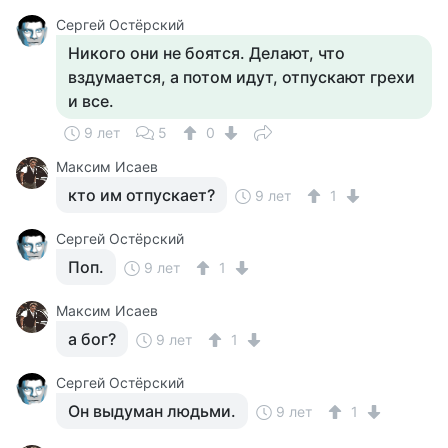
Сергей Остёрский
Никого они не боятся. Делают, что
вздумается, а потом идут, отпускают грехи
и все.
9 лет
5
0
Максим Исаев
кто им отпускает?
9 лет
1
Сергей Остёрский
Поп.
9 лет
1
Максим Исаев
а бог?
9 лет
1
Сергей Остёрский
Он выдуман людьми.
9 лет
1