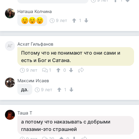
Наташа Колчина
9 лет
1
Асхат Гильфанов
АГ
Потому что не понимают что они сами и
есть и Бог и Сатана.
9 лет
1
0
Максим Исаев
да.
9 лет
1
Таша Т
а потому что наказывать с добрыми
глазами-это страшней
9 лет
20
0