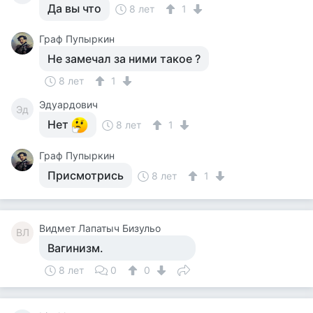
Да вы что
8 лет
1
Граф Пупыркин
Не замечал за ними такое ?
8 лет
1
Эдуардович
Эд
Нет
8 лет
1
Граф Пупыркин
Присмотрись
8 лет
1
Видмет Лапатыч Бизульо
ВЛ
Вагинизм.
8 лет
0
0