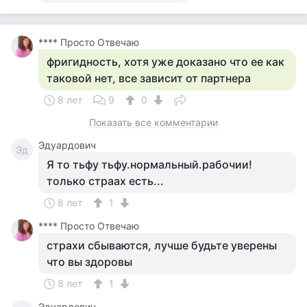
**** Просто Отвечаю
фригидность, хотя уже доказано что ее как
таковой нет, все зависит от партнера
8 лет
9
0
Показать все комментарии
Эдуардович
Эд
Я то тьфу тьфу.нормальный.рабочии!
только страах есть...
8 лет
1
**** Просто Отвечаю
страхи сбываются, лучше будьте уверены
что вы здоровы
8 лет
1
Эдуардович