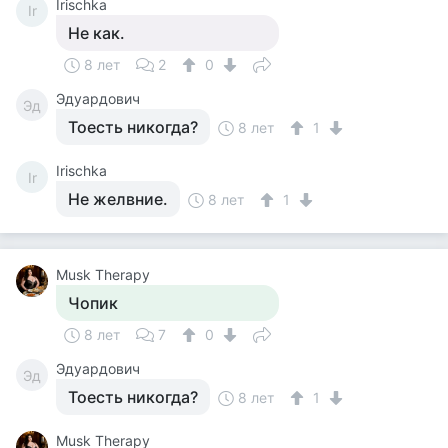
Irischka
Ir
Не как.
8 лет
2
0
Эдуардович
Эд
Тоесть никогда?
8 лет
1
Irischka
Ir
Не желвние.
8 лет
1
Musk Therapy
Чопик
8 лет
7
0
Эдуардович
Эд
Тоесть никогда?
8 лет
1
Musk Therapy