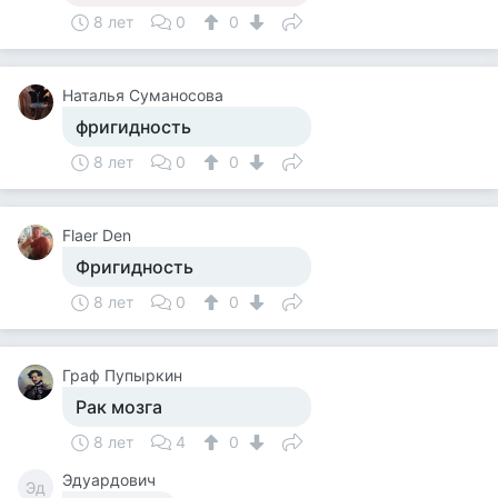
8 лет
0
0
Наталья Суманосова
фригидность
8 лет
0
0
Flaer Den
Фригидность
8 лет
0
0
Граф Пупыркин
Рак мозга
8 лет
4
0
Эдуардович
Эд