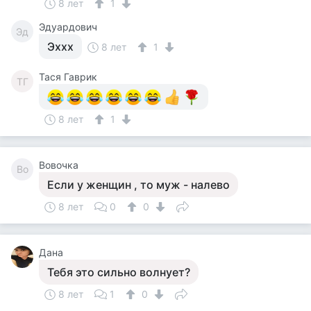
8 лет
1
Эдуардович
Эд
Эххх
8 лет
1
Тася Гаврик
ТГ
8 лет
1
Вовочка
Во
Если у женщин , то муж - налево
8 лет
0
0
Дана
Тебя это сильно волнует?
8 лет
1
0