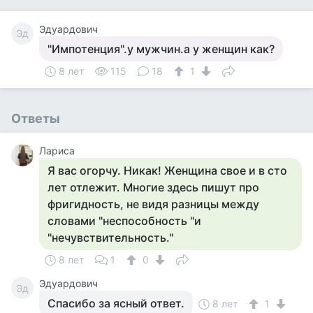
Эдуардович
Эд
"Импотенция".у мужчин.а у женщин как?
8 лет
115
18
1
Ответы
Лариса
Я вас огорчу. Никак! Женщина свое и в сто
лет отлежит. Многие здесь пишут про
фригидность, не видя разницы между
словами "неспособность "и
"нечувствительность."
8 лет
1
0
Эдуардович
Эд
Спасибо за ясный ответ.
8 лет
1