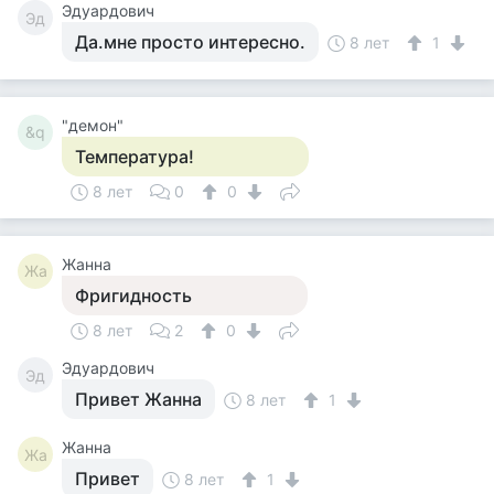
Эдуардович
Эд
Да.мне просто интересно.
8 лет
1
"демон"
&q
Температура!
8 лет
0
0
Жанна
Жа
Фригидность
8 лет
2
0
Эдуардович
Эд
Привет Жанна
8 лет
1
Жанна
Жа
Привет
8 лет
1