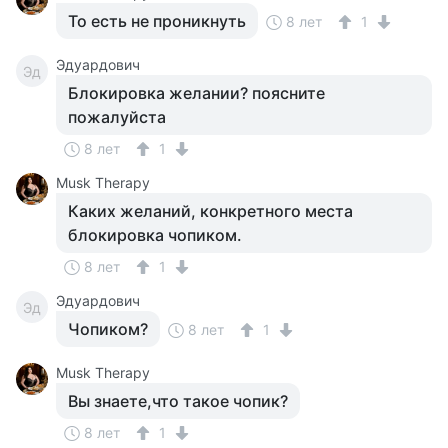
То есть не проникнуть
8 лет
1
Эдуардович
Эд
Блокировка желании? поясните
пожалуйста
8 лет
1
Musk Therapy
Каких желаний, конкретного места
блокировка чопиком.
8 лет
1
Эдуардович
Эд
Чопиком?
8 лет
1
Musk Therapy
Вы знаете,что такое чопик?
8 лет
1