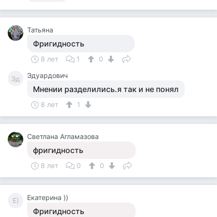
Татьяна
Фригидность
8 лет
1
0
Эдуардович
Эд
Мнении разделились.я так и не понял
8 лет
1
Светлана Агламазова
фригидность
8 лет
0
0
Екатерина ))
Е)
Фригидность