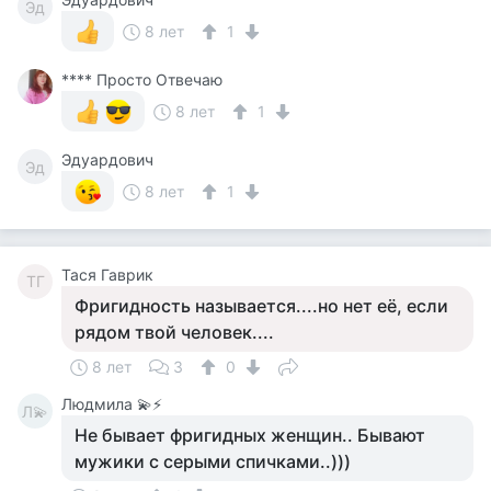
Эд
8 лет
1
**** Просто Отвечаю
8 лет
1
Эдуардович
Эд
8 лет
1
Тася Гаврик
ТГ
Фригидность называется....но нет её, если
рядом твой человек....
8 лет
3
0
Людмила 💫⚡
Л💫
Не бывает фригидных женщин.. Бывают
мужики с серыми спичками..)))