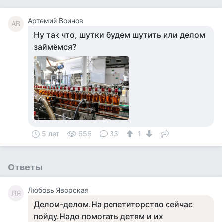
Артемий Воинов
АВ
Ну так что, шутки будем шутить или делом
займёмся?
5 лет
656
33
1
Ответы
Любовь Яворская
ЛЯ
Делом-делом.На репетиторство сейчас
пойду.Надо помогать детям и их