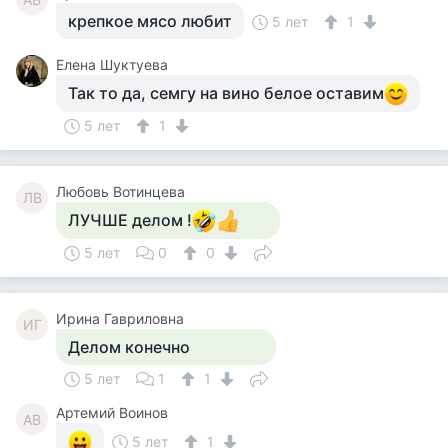
крепкое мясо любит
5 лет
1
Елена Шуктуева
Так то да, семгу на вино белое оставим
5 лет
1
Любовь Вотинцева
ЛВ
ЛУЧШЕ делом !
5 лет
0
0
Ирина Гавриловна
ИГ
Делом конечно
5 лет
1
1
Артемий Воинов
АВ
5 лет
1