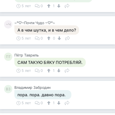
5 лет
0
1
~°♡~Почти Чудо ~♡°~
~Ч
А в чем шутка, и в чем дело?
5 лет
0
0
Пётр Тавриль
ПТ
САМ ТАКУЮ БЯКУ ПОТРЕБЛЯЙ.
5 лет
0
1
Владимир Забродин
ВЗ
пора. пора. давно пора.
5 лет
0
1