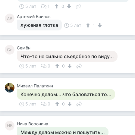
5 лет
1
0
Артемий Воинов
АВ
луженая глотка
5 лет
1
Семён
Се
Что-то не сильно съедобное по виду...
5 лет
0
0
Михаил Палаткин
Конечно делом....что баловаться то...
5 лет
0
0
Нина Воронина
НВ
Между делом можно и пошутить...