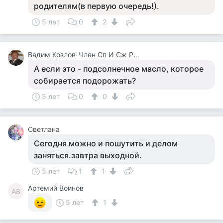
родителям(в первую очередь!).
5 лет
0
2
Вадим Козлов-Член Сп И Сж России.будут Вопросы -Звоните 8 926 571 18 95
А если это - подсолнечное масло, которое
собирается подорожать?
5 лет
0
0
Светлана
Сегодня можно и пошутить и делом
заняться.завтра выходной.
5 лет
1
1
Артемий Воинов
АВ
5 лет
1