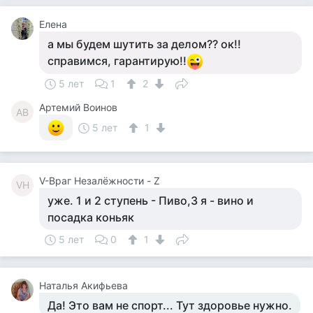
Елена
а мы будем шутить за делом?? ок!!
справимся, гарантирую!!
5 лет
1
2
Артемий Воинов
АВ
5 лет
1
V-Враг Незалёжности - Z
VН
уже. 1 и 2 ступень - Пиво,3 я - вино и
посадка коньяк
5 лет
0
1
Наталья Акифьева
Да! Это вам не спорт... Тут здоровье нужно.