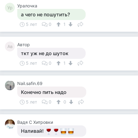
Уралочка
Ур
а чего не пошутить?
5 лет
0
1
Автор
Ав
ткт уж не до шуток
5 лет
0
1
Nail.safin.69
Конечно пить надо
5 лет
0
0
Вадя С Хитровки
Наливай!