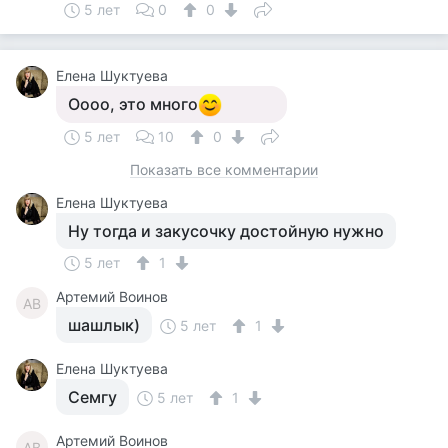
5 лет
0
0
Елена Шуктуева
Оооо, это много
5 лет
10
0
Показать все комментарии
Елена Шуктуева
Ну тогда и закусочку достойную нужно
5 лет
1
Артемий Воинов
АВ
шашлык)
5 лет
1
Елена Шуктуева
Семгу
5 лет
1
Артемий Воинов
АВ