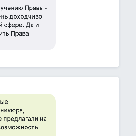
зучению Права -
ень доходчиво
й сфере. Да и
ить Права
мые
аникюра,
е предлагали на
 возможность