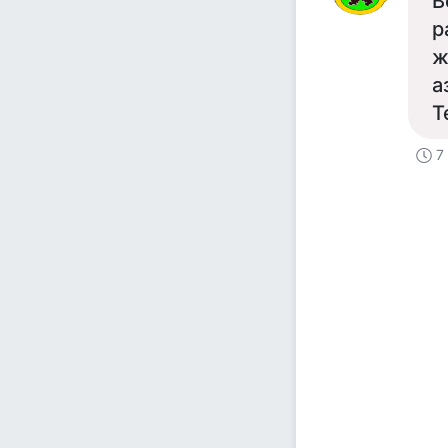
В
р
ж
а
Т
7