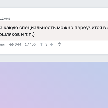
 Донна
а какую специальность можно переучится в 4
ошляков и т.п.)
 лет
644
105
3