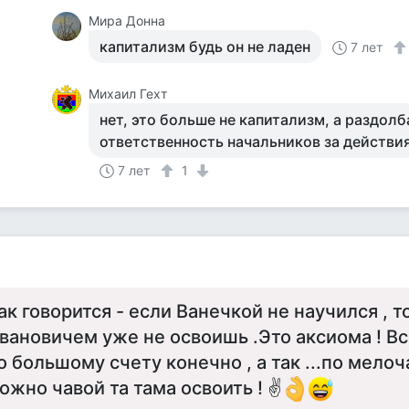
Мира Донна
капитализм будь он не ладен
7 лет
Михаил Гехт
нет, это больше не капитализм, а раздол
ответственность начальников за действи
7 лет
1
ак говорится - если Ванечкой не научился , 
вановичем уже не освоишь .Это аксиома ! В
о большому счету конечно , а так ...по мело
ожно чавой та тама освоить ! ✌