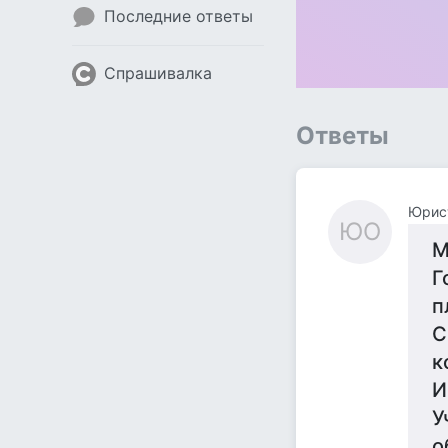
Последние ответы
Спрашивалка
Ответы
Юрис
ЮО
М
Г
п
С
к
И
У
о