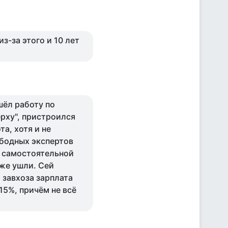
з-за этого и 10 лет
шёл работу по
ерху", пристроился
а, хотя и не
ободных экспертов
м самостоятельной
же ушли. Сей
 завхоза зарплата
15%, причём не всё