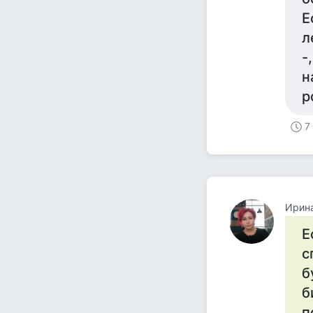
Е
л
-
н
р
7
Ирин
Е
с
б
б
п