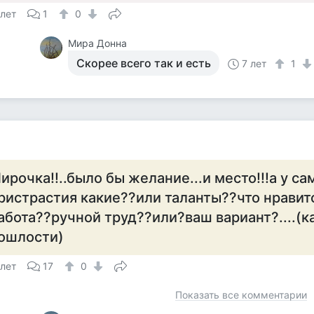
 лет
1
0
Мира Донна
Скорее всего так и есть
7 лет
1
а
ирочка!!..было бы желание...и место!!!а у са
ристрастия какие??или таланты??что нравит
абота??ручной труд??или?ваш вариант?....(к
ошлости)
 лет
17
0
Показать все комментарии