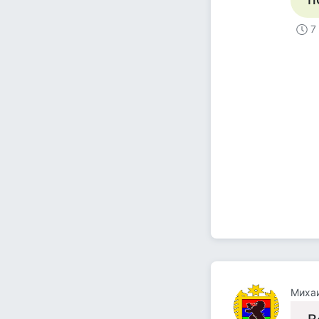
7
Михаи