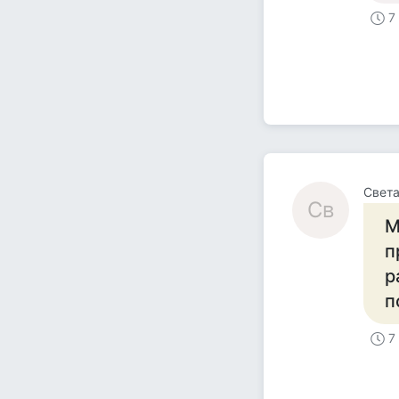
7
Свет
Св
М
п
р
п
7