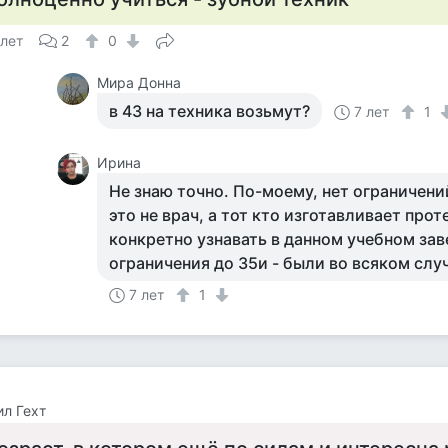
 лет
2
0
Мира Донна
в 43 на техника возьмут?
7 лет
1
Ирина
Не знаю точно. По-моему, нет ограничени
это не врач, а тот кто изготавливает про
конкретно узнавать в данном учебном зав
ограничения до 35и - были во всяком случ
7 лет
1
л Гехт