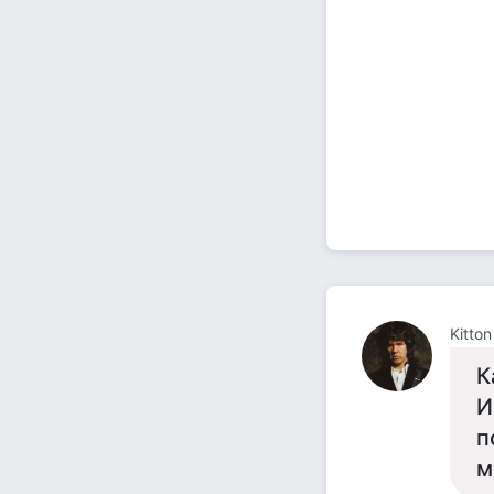
Kitton
К
И
п
м