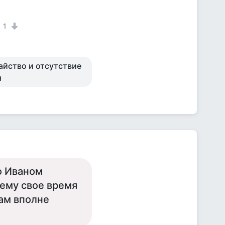
1
байство и отсутствие
я
то Иваном
сему свое время
чам вполне