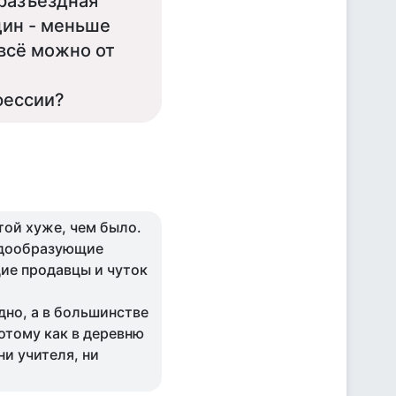
 разъездная
щин - меньше
 всё можно от
фессии?
отой хуже, чем было.
радообразующие
щие продавцы и чуток
удно, а в большинстве
отому как в деревню
ни учителя, ни