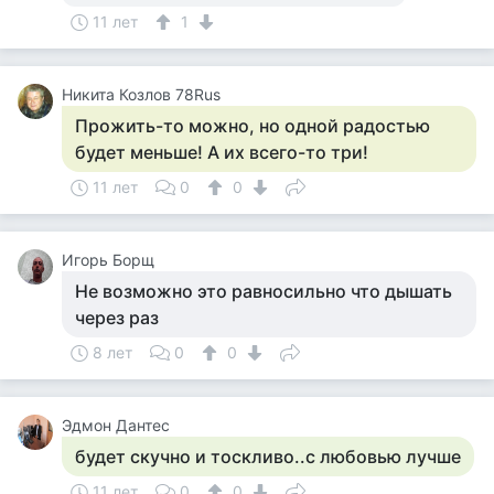
11 лет
1
Никита Козлов 78Rus
Прожить-то можно, но одной радостью
будет меньше! А их всего-то три!
11 лет
0
0
Игорь Борщ
Не возможно это равносильно что дышать
через раз
8 лет
0
0
Эдмон Дантес
будет скучно и тоскливо..с любовью лучше
11 лет
0
0