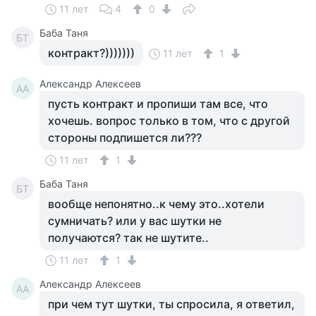
11 лет
4
0
Баба Таня
БТ
контракт?)))))))
11 лет
1
Александр Алексеев
АА
пусть контракт и пропиши там все, что
хочешь. вопрос только в том, что с другой
стороны подпишется ли???
11 лет
1
Баба Таня
БТ
вообще непонятно..к чему это..хотели
сумничать? или у вас шутки не
получаются? так не шутите..
11 лет
1
Александр Алексеев
АА
при чем тут шутки, ты спросила, я ответил,