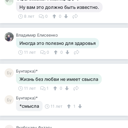
♥𝕄
Ну вам это должно быть известно.
8 лет
0
0
Владимир Елисеенко
Иногда это полезно для здаровья
11 лет
0
0
Бунтарка)*
Бу
Жизнь без любви не имеет свысла
11 лет
1
0
Бунтарка)*
Бу
*смысла
11 лет
1
Якобсхавн Фхтагн