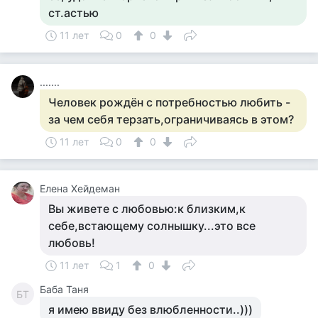
ст.астью
11 лет
0
0
.......
Человек рождён с потребностью любить -
за чем себя терзать,ограничиваясь в этом?
11 лет
0
0
Елена Хейдеман
Вы живете с любовью:к близким,к
себе,встающему солнышку...это все
любовь!
11 лет
1
0
Баба Таня
БТ
я имею ввиду без влюбленности..)))