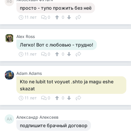
ЯФ
просто - тупо прожить без неё
11 лет
0
0
Аlex Ross
Легко! Вот с любовью - трудно!
11 лет
0
0
Adam Adams
Kto ne lubit tot voyuet .shto ja magu eshe
skazat
11 лет
0
0
Александр Алексеев
АА
подпишите брачный договор