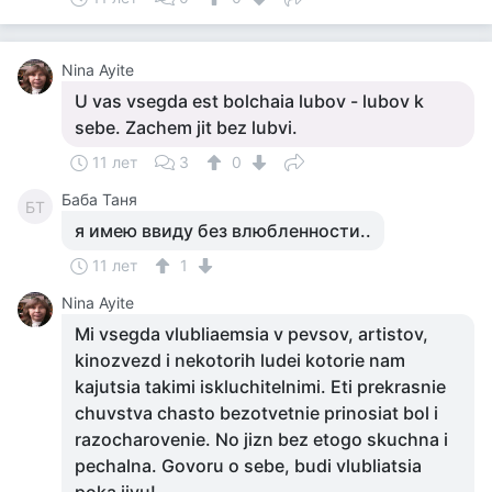
Nina Ayite
U vas vsegda est bolchaia lubov - lubov k
sebe. Zachem jit bez lubvi.
11 лет
3
0
Баба Таня
БТ
я имею ввиду без влюбленности..
11 лет
1
Nina Ayite
Mi vsegda vlubliaemsia v pevsov, artistov,
kinozvezd i nekotorih ludei kotorie nam
kajutsia takimi iskluchitelnimi. Eti prekrasnie
chuvstva chasto bezotvetnie prinosiat bol i
razocharovenie. No jizn bez etogo skuchna i
pechalna. Govoru o sebe, budi vlubliatsia