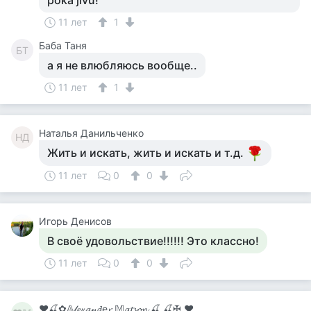
poka jivu!
11 лет
1
Баба Таня
БТ
а я не влюбляюсь вообще..
11 лет
1
Наталья Данильченко
НД
Жить и искать, жить и искать и т.д.
11 лет
0
0
Игорь Денисов
В своё удовольствие!!!!!! Это классно!
11 лет
0
0
♥🍒✿𝔸𝓁𝓮𝔁𝓪𝓃𝓭е𝓻 𝕄𝓪𝓽𝓼𝓸𝓷.🍒 🍒✠ ♥