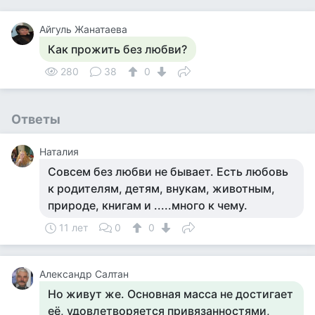
Айгуль Жанатаева
Как прожить без любви?
280
38
0
Ответы
Наталия
Совсем без любви не бывает. Есть любовь
к родителям, детям, внукам, животным,
природе, книгам и .....много к чему.
11 лет
0
0
Александр Салтан
Но живут же. Основная масса не достигает
её, удовлетворяется привязанностями,