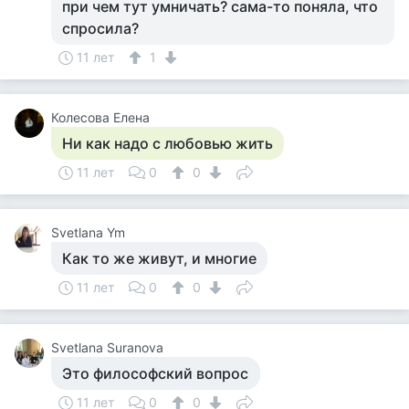
при чем тут умничать? сама-то поняла, что
спросила?
11 лет
1
Колесова Елена
Ни как надо с любовью жить
11 лет
0
0
Svetlana Ym
Как то же живут, и многие
11 лет
0
0
Svetlana Suranova
Это философский вопрос
11 лет
0
0