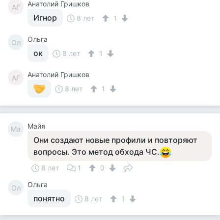
Анатолий Гришков
АГ
Игнор
8 лет
1
Ольга
Ол
ок
8 лет
1
Анатолий Гришков
АГ
8 лет
1
Майя
Ма
Они создают новые профили и повторяют
вопросы. Это метод обхода ЧС.
8 лет
1
0
Ольга
Ол
понятно
8 лет
1