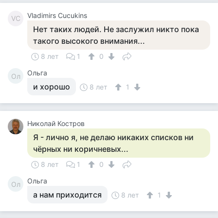
Vladimirs Cucukins
VC
Нет таких людей. Не заслужил никто пока
такого высокого внимания...
8 лет
1
0
Ольга
Ол
и хорошо
8 лет
1
Николай Костров
Я - лично я, не делаю никаких списков ни
чёрных ни коричневых...
8 лет
1
0
Ольга
Ол
а нам приходится
8 лет
1