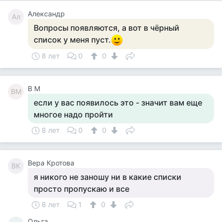
Александр
Ал
Вопросы появляются, а вот в чёрный
список у меня пуст.
8 лет
0
0
В М
ВМ
если у вас появилось это - значит вам еще
многое надо пройти
8 лет
0
0
Вера Кротова
ВК
я никого не заношу ни в какие списки
просто пропускаю и все
8 лет
1
0
Ольга