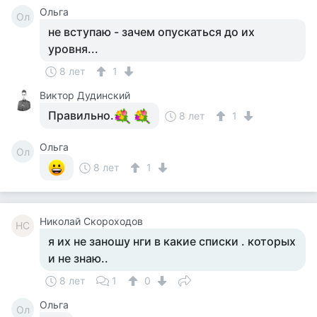
Ольга
Ол
не вступаю - зачем опускаться до их
уровня...
8 лет
1
Виктор Дудинский
Правильно.
8 лет
1
Ольга
Ол
8 лет
1
Николай Скороходов
НС
я их не заношу нги в какие списки . которых
и не знаю..
8 лет
1
0
Ольга
Ол