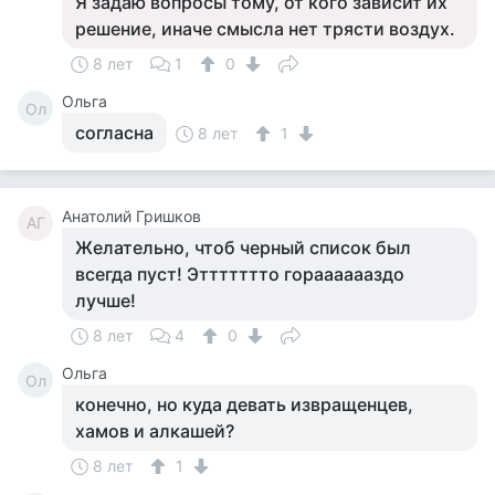
Я задаю вопросы тому, от кого зависит их
решение, иначе смысла нет трясти воздух.
8 лет
1
0
Ольга
Ол
согласна
8 лет
1
Анатолий Гришков
АГ
Желательно, чтоб черный список был
всегда пуст! Эттттттто горааааааздо
лучше!
8 лет
4
0
Ольга
Ол
конечно, но куда девать извращенцев,
хамов и алкашей?
8 лет
1