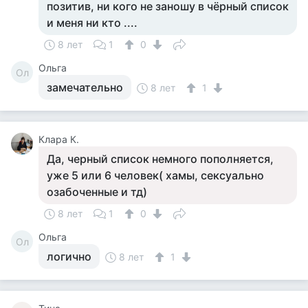
позитив, ни кого не заношу в чёрный список
и меня ни кто ....
8 лет
1
0
Ольга
Ол
замечательно
8 лет
1
Клара К.
Да, черный список немного пополняется,
уже 5 или 6 человек( хамы, сексуально
озабоченные и тд)
8 лет
1
0
Ольга
Ол
логично
8 лет
1