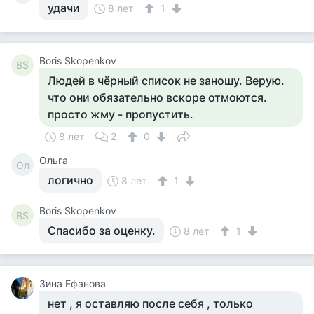
удачи
8 лет
1
Boris Skopenkov
BS
Людей в чёрный список не заношу. Верую.
что они обязательно вскоре отмоются.
просто жму - пропустить.
8 лет
2
0
Ольга
Ол
логично
8 лет
1
Boris Skopenkov
BS
Спасибо за оценку.
8 лет
1
Зина Ефанова
нет , я оставляю после себя , только