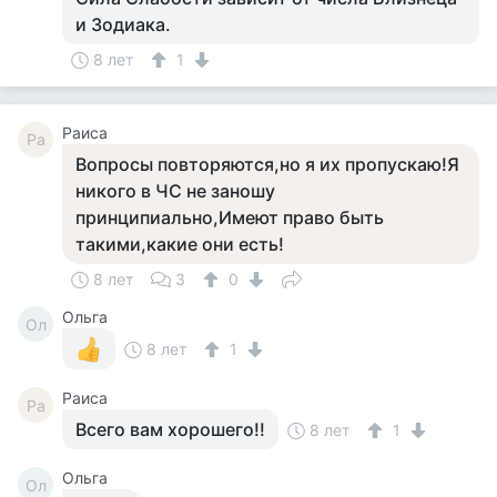
и Зодиака.
8 лет
1
Раиса
Ра
Вопросы повторяются,но я их пропускаю!Я
никого в ЧС не заношу
принципиально,Имеют право быть
такими,какие они есть!
8 лет
3
0
Ольга
Ол
8 лет
1
Раиса
Ра
Всего вам хорошего!!
8 лет
1
Ольга
Ол