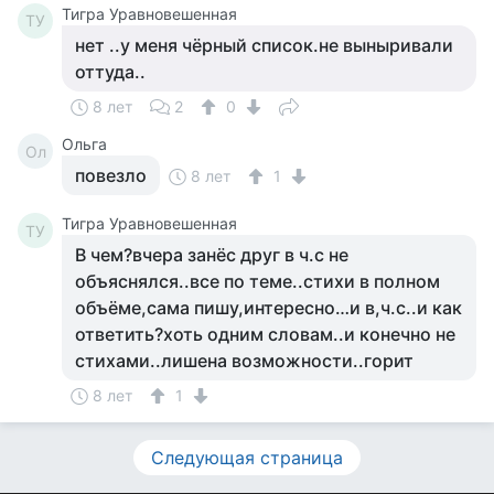
Тигра Уравновешенная
ТУ
нет ..у меня чёрный список.не выныривали
оттуда..
8 лет
2
0
Ольга
Ол
повезло
8 лет
1
Тигра Уравновешенная
ТУ
В чем?вчера занёс друг в ч.с не
объяснялся..все по теме..стихи в полном
объёме,сама пишу,интересно…и в,ч.с..и как
ответить?хоть одним словам..и конечно не
стихами..лишена возможности..горит
8 лет
1
Следующая страница