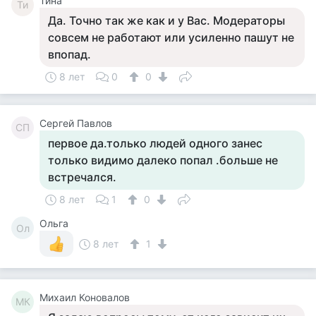
Тина
Ти
Да. Точно так же как и у Вас. Модераторы
совсем не работают или усиленно пашут не
впопад.
8 лет
0
0
Сергей Павлов
СП
первое да.только людей одного занес
только видимо далеко попал .больше не
встречался.
8 лет
1
0
Ольга
Ол
8 лет
1
Михаил Коновалов
МК