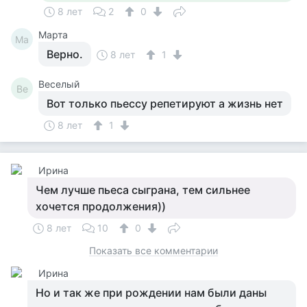
8 лет
2
0
Марта
Ма
Верно.
8 лет
1
Веселый
Ве
Вот только пьессу репетируют а жизнь нет
8 лет
1
Ирина
Чем лучше пьеса сыграна, тем сильнее
хочется продолжения))
8 лет
10
0
Показать все комментарии
Ирина
Но и так же при рождении нам были даны