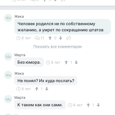
Жека
Же
Человек родился не по собственному
желанию, а умрет по сокращению штатов
8 лет
11
0
Показать все комментарии
Марта
Ма
Без юмора.
8 лет
1
Жека
Же
Не понял? Их куда послать?
8 лет
1
Марта
Ма
К таким как они сами.
8 лет
1