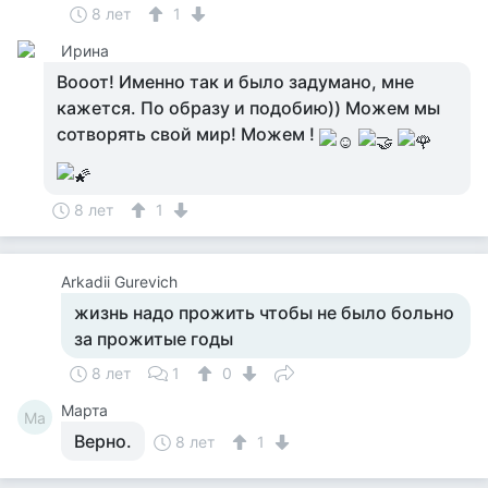
8 лет
1
Ирина
Вооот! Именно так и было задумано, мне
кажется. По образу и подобию)) Можем мы
сотворять свой мир! Можем !
8 лет
1
Arkadii Gurevich
жизнь надо прожить чтобы не было больно
за прожитые годы
8 лет
1
0
Марта
Ма
Верно.
8 лет
1