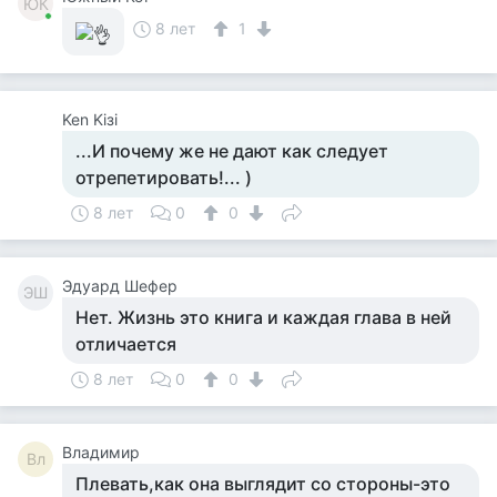
ЮК
8 лет
1
Ken Kiзi
...И почему же не дают как следует
отрепетировать!... )
8 лет
0
0
Эдуард Шефер
ЭШ
Нет. Жизнь это книга и каждая глава в ней
отличается
8 лет
0
0
Владимир
Вл
Плевать,как она выглядит со стороны-это