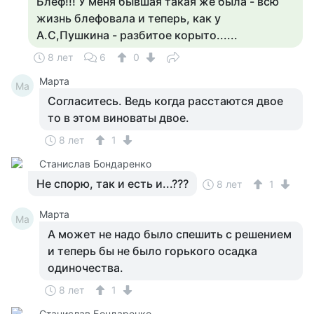
Блеф!!! У меня бывшая такая же была - всю
жизнь блефовала и теперь, как у
А.С,Пушкина - разбитое корыто......
8 лет
6
0
Марта
Ма
Согласитесь. Ведь когда расстаются двое
то в этом виноваты двое.
8 лет
1
Станислав Бондаренко
Не спорю, так и есть и...???
8 лет
1
Марта
Ма
А может не надо было спешить с решением
и теперь бы не было горького осадка
одиночества.
8 лет
1
Станислав Бондаренко