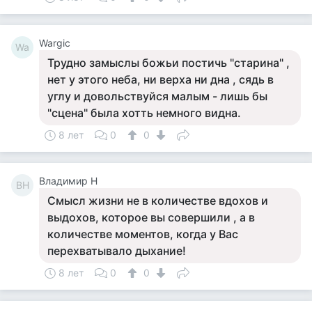
Wargic
Wa
Трудно замыслы божьи постичь "старина" ,
нет у этого неба, ни верха ни дна , сядь в
углу и довольствуйся малым - лишь бы
"сцена" была хотть немного видна.
8 лет
0
0
Владимир Н
ВН
Смысл жизни не в количестве вдохов и
выдохов, которое вы совершили , а в
количестве моментов, когда у Вас
перехватывало дыхание!
8 лет
0
0