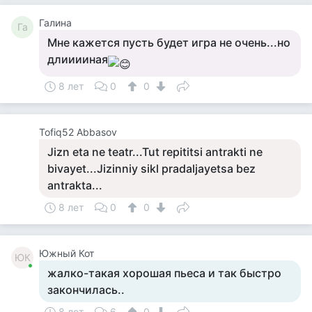
Галина
Га
Мне кажется пусть будет игра не очень...но
длииииная
8 лет
0
0
Tofiq52 Abbasov
Jizn eta ne teatr...Tut repititsi antrakti ne
bivayet...Jizinniy sikl pradaljayetsa bez
antrakta...
8 лет
0
0
Южный Кот
ЮК
жалко-такая хорошая пьеса и так быстро
закончилась..
8 лет
6
0