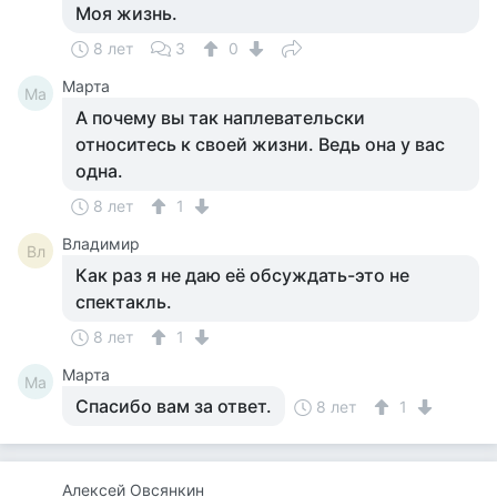
Моя жизнь.
8 лет
3
0
Марта
Ма
А почему вы так наплевательски
относитесь к своей жизни. Ведь она у вас
одна.
8 лет
1
Владимир
Вл
Как раз я не даю её обсуждать-это не
спектакль.
8 лет
1
Марта
Ма
Спасибо вам за ответ.
8 лет
1
Алексей Овсянкин