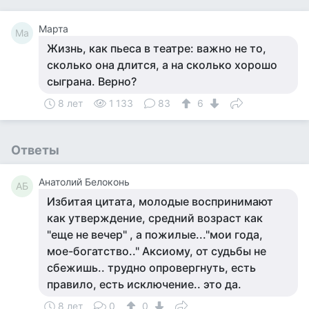
Марта
Ма
Жизнь, как пьеса в театре: важно не то,
сколько она длится, а на сколько хорошо
сыграна. Верно?
8 лет
1 133
83
6
Ответы
Анатолий Белоконь
АБ
Избитая цитата, молодые воспринимают
как утверждение, средний возраст как
"еще не вечер" , а пожилые..."мои года,
мое-богатство.." Аксиому, от судьбы не
сбежишь.. трудно опровергнуть, есть
правило, есть исключение.. это да.
8 лет
0
0