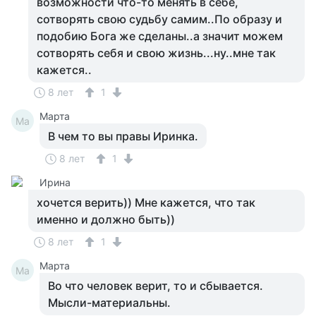
возможности что-то менять в себе,
сотворять свою судьбу самим..По образу и
подобию Бога же сделаны..а значит можем
сотворять себя и свою жизнь...ну..мне так
кажется..
8 лет
1
Марта
Ма
В чем то вы правы Иринка.
8 лет
1
Ирина
хочется верить)) Мне кажется, что так
именно и должно быть))
8 лет
1
Марта
Ма
Во что человек верит, то и сбывается.
Мысли-материальны.