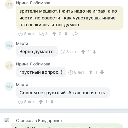
Ирина Любимова
ИЛ
зрители мешают.) жить надо не играя. а по
чести. по совести . как чувствуешь. иначе
это не жизнь. я так думаю.
8 лет
3
0
Марта
Ма
Верно думаете.
8 лет
1
Ирина Любимова
ИЛ
грустный вопрос. )
8 лет
1
Марта
Ма
Совсем не грустный. А так оно и есть.
8 лет
1
Станислав Бондаренко