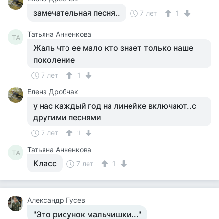
замечательная песня..
7 лет
1
Татьяна Анненкова
ТА
Жаль что ее мало кто знает только наше
поколение
7 лет
1
Елена Дробчак
у нас каждый год на линейке включают..с
другими песнями
7 лет
1
Татьяна Анненкова
ТА
Класс
7 лет
1
Александр Гусев
"Это рисунок мальчишки..."