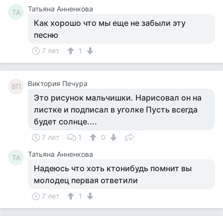
Татьяна Анненкова
ТА
Как хорошо что мы еще не забыли эту
песню
7 лет
1
Виктория Печура
ВП
Это рисунок мальчишки. Нарисовал он на
листке и подписал в уголке Пусть всегда
будет солнце....
7 лет
1
0
Татьяна Анненкова
ТА
Надеюсь что хоть ктонибудь помнит вы
молодец первая ответили
7 лет
1