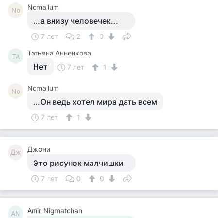
Noma'lum
No
...а внизу человечек...
7 лет
2
0
Татьяна Анненкова
ТА
Нет
7 лет
1
Noma'lum
No
...Он ведь хотел мира дать всем
7 лет
1
Джони
Дж
Это рисунок малчишки
7 лет
0
0
Amir Nigmatchan
AN