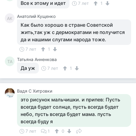
Все к этому и идет
7 лет
1
Анатолий Кущенко
АК
Как было хорошо в стране Советской
жить,так уж с дермократами не получится
да и нашими слугами народа тоже.
7 лет
1
Татьяна Анненкова
ТА
Да уж
7 лет
1
Вадя С Хитровки
это рисунок мальчишки. и припев: Пусть
всегда будет солнце, пусть всегда будет
небо, пусть всегда будет мама. пусть
всегда буду я
7 лет
1
0