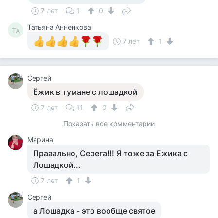
7 лет
1
0
Татьяна Анненкова
ТА
7 лет
1
Сергей
Ёжик в тумане с лошадкой
7 лет
11
0
Показать все комментарии
Марина
Прааально, Серега!!! Я тоже за Ежика с
Лошадкой...
7 лет
1
Сергей
а Лошадка - это вообще святое