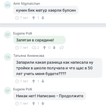
Amir Nigmatchan
AN
кунин бик матур хаерли булсин
7 лет
1
Eugene Polli
EP
Запятая в середине!
7 лет
2
0
Татьяна Анненкова
ТА
Запарили какая разница как написала ну
тройки в школе получала и что щас в 50
лет учить меня будете????
7 лет
1
Eugene Polli
EP
Никак нет! Написано - Продолжите
7 лет
1