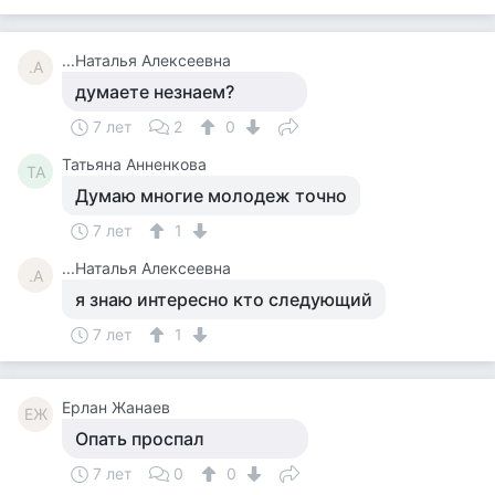
...Наталья Алексеевна
.А
думаете незнаем?
7 лет
2
0
Татьяна Анненкова
ТА
Думаю многие молодеж точно
7 лет
1
...Наталья Алексеевна
.А
я знаю интересно кто следующий
7 лет
1
Ерлан Жанаев
ЕЖ
Опать проспал
7 лет
0
0