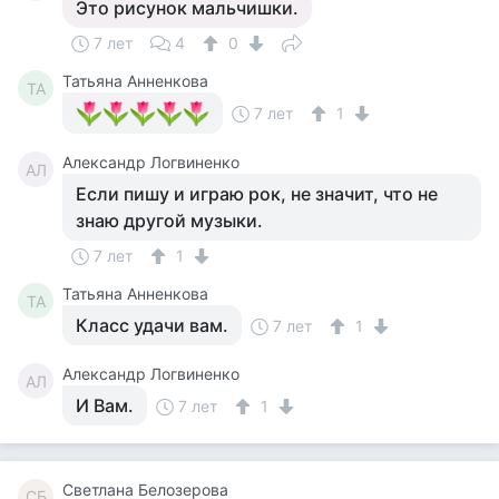
Это рисунок мальчишки.
7 лет
4
0
Татьяна Анненкова
ТА
7 лет
1
Александр Логвиненко
АЛ
Если пишу и играю рок, не значит, что не
знаю другой музыки.
7 лет
1
Татьяна Анненкова
ТА
Класс удачи вам.
7 лет
1
Александр Логвиненко
АЛ
И Вам.
7 лет
1
Светлана Белозерова
СБ