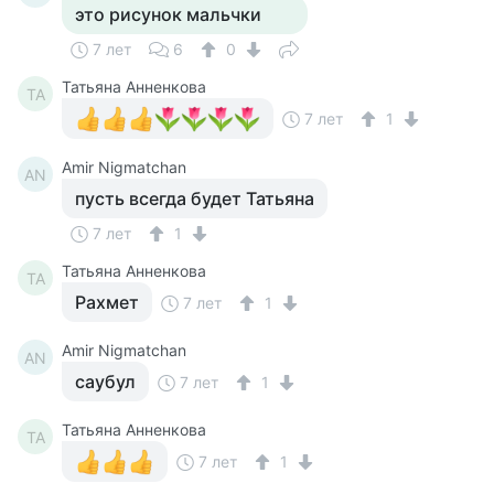
это рисунок мальчки
7 лет
6
0
Татьяна Анненкова
ТА
7 лет
1
Amir Nigmatchan
AN
пусть всегда будет Татьяна
7 лет
1
Татьяна Анненкова
ТА
Рахмет
7 лет
1
Amir Nigmatchan
AN
саубул
7 лет
1
Татьяна Анненкова
ТА
7 лет
1