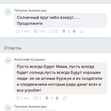
Татьяна Анненкова
ТА
Солнечный круг небо вокруг.....
Продолжите
7 лет
140
20
0
Ответы
Анатолий Кущенко
АК
Пусть всегда будет Мама, пусть всегда
будет солнце,пусть всегда будут хорошие
люди .но не алчные буржуи и их создатели
и сподвижники которые ради денег всех и
все угробят!
7 лет
3
0
Татьяна Анненкова
ТА