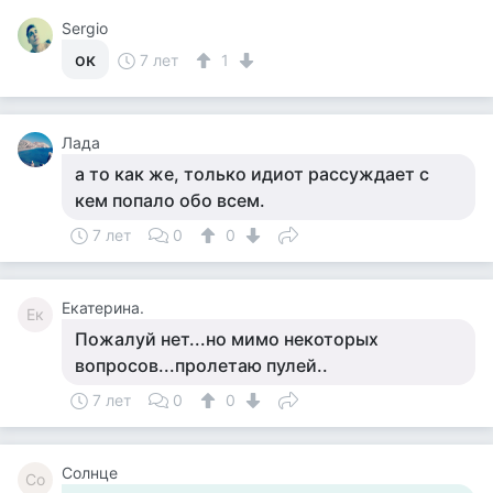
Sergio
ок
7 лет
1
Лада
а то как же, только идиот рассуждает с
кем попало обо всем.
7 лет
0
0
Екатерина.
Ек
Пожалуй нет...но мимо некоторых
вопросов...пролетаю пулей..
7 лет
0
0
Солнце
Со