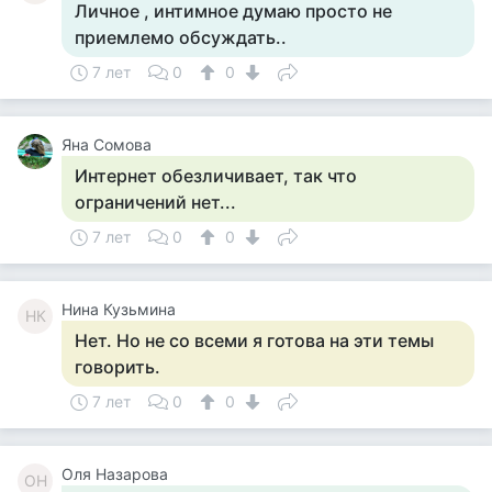
Личное , интимное думаю просто не
приемлемо обсуждать..
7 лет
0
0
Яна Сомова
Интернет обезличивает, так что
ограничений нет...
7 лет
0
0
Нина Кузьмина
НК
Нет. Но не со всеми я готова на эти темы
говорить.
7 лет
0
0
Оля Назарова
ОН