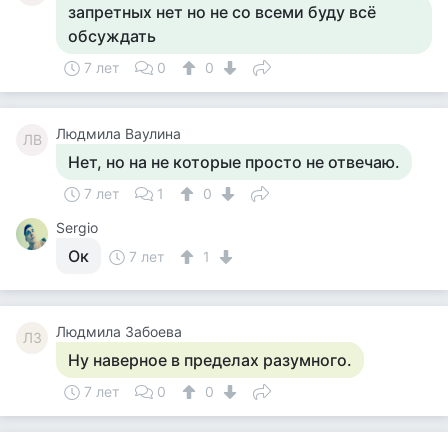
запретных нет но не со всеми буду всё
обсуждать
7 лет
0
0
Людмила Ваулина
ЛВ
Нет, но на не которые просто не отвечаю.
7 лет
1
0
Sergio
Ок
7 лет
1
Людмила Забоева
ЛЗ
Ну наверное в пределах разумного.
7 лет
0
0