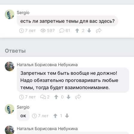
Sergio
есть ли запретные темы для вас здесь?
7 лет
597
61
2
Ответы
Наталья Борисовна Небукина
Запретных тем быть вообще не должно!
Надо обязательно проговаривать любые
темы, тогда будет взаимопонимание.
7 лет
2
0
Sergio
ок
7 лет
1
Наталья Борисовна Небукина