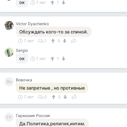
ок
7 лет
1
Victor Dyachenko
Обсуждать кого-то за спиной.
7 лет
1
0
Sergio
ок
7 лет
1
Вовочка
Во
Не запретные , но противные
7 лет
0
0
Гармония Россия
ГР
Да.Политика,религия,интим.