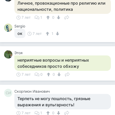
Личное, провокационные про религию или
национальности, политика
7 лет
1
0
Sergio
ок
7 лет
1
Этоя
неприятные вопросы и неприятных
собеседников просто обхожу
7 лет
0
0
Скорпион Иванович
СИ
Терпеть не могу пошлость, грязные
выражения и вульгарность!
7 лет
1
0