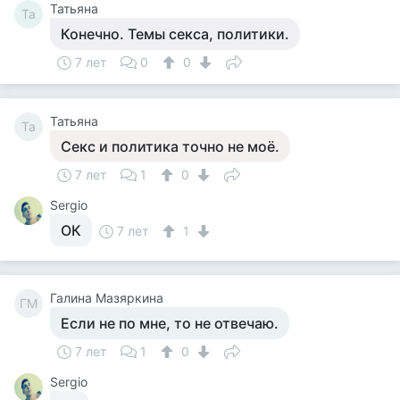
Татьяна
Та
Конечно. Темы секса, политики.
7 лет
0
0
Татьяна
Та
Секс и политика точно не моё.
7 лет
1
0
Sergio
ОК
7 лет
1
Галина Мазяркина
ГМ
Если не по мне, то не отвечаю.
7 лет
1
0
Sergio