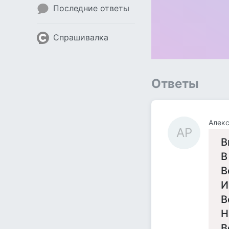
Последние ответы
Спрашивалка
Ответы
Алек
АР
В
В
В
И
В
Н
В