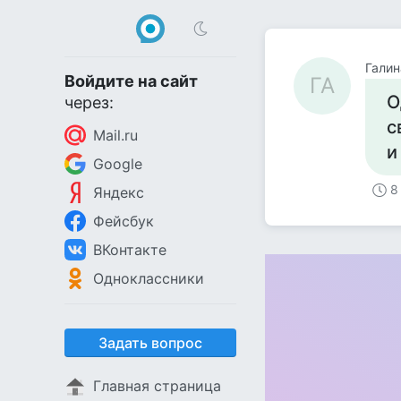
Галин
Войдите на сайт
ГА
О
через:
с
Mail.ru
и
Google
8
Яндекс
Фейсбук
ВКонтакте
Одноклассники
Задать вопрос
Главная страница