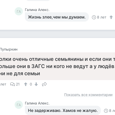
Галина Алекс.
ГА
Жизнь злее,чем мы думаем.
8 лет
 Пупыркин
олки очень отличные семьянины и если они 
ольше они в ЗАГС ни кого не ведут а у людё
ни не для семьи
 лет
21
0
Показать все комментарии
Галина Алекс.
ГА
Не задерживаю. Хамов не жалую.
8 л