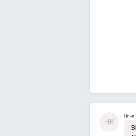
Нина 
НК
В