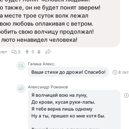
о также, он не будет понят зверем!
а месте трое суток волк лежал
вою любовь оплакивая с ветром.
юбить свою волчицу продолжал!
 люто ненавидел человека!
 лет
3
0
Галина Алекс.
ГА
Ваши стихи до дрожи! Спасибо!
8 лет
Александр Романов
АР
Я волчицей вою на луну,
До крови, кусая руки-лапы.
Я тебе верна лишь одному
Ну а ты, пришел ко мне хотя бы.