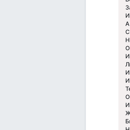
З
И
А
С
Н
О
И
Л
И
И
Т
О
И
Ж
Б
Н