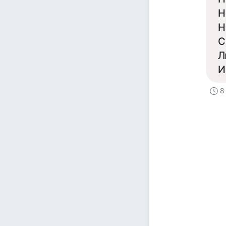
Н
Н
С
Л
И
8