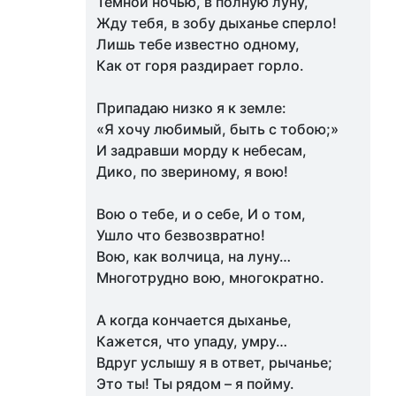
Темной ночью, в полную луну,
Жду тебя, в зобу дыханье сперло!
Лишь тебе известно одному,
Как от горя раздирает горло.
Припадаю низко я к земле:
«Я хочу любимый, быть с тобою;»
И задравши морду к небесам,
Дико, по звериному, я вою!
Вою о тебе, и о себе, И о том,
Ушло что безвозвратно!
Вою, как волчица, на луну…
Многотрудно вою, многократно.
А когда кончается дыханье,
Кажется, что упаду, умру…
Вдруг услышу я в ответ, рычанье;
Это ты! Ты рядом – я пойму.