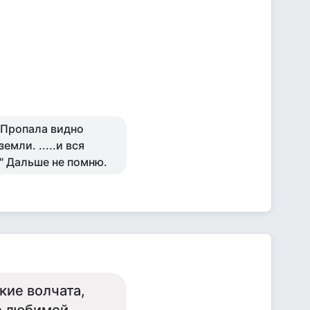
 Пропала видно
емли. .....и вся
." Дальше не помню.
кие волчата,