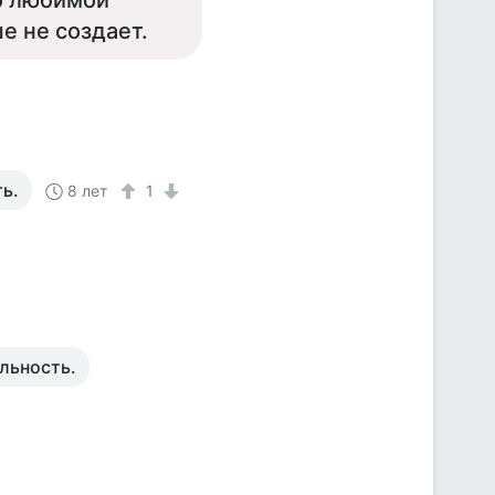
то любимой
е не создает.
ть.
8 лет
1
льность.