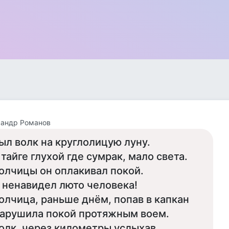
сандр Романов
ыл волк на круглолицую луну.
 тайге глухой где сумрак, мало света.
олчицы он оплакивал покой.
 ненавидел люто человека!
олчица, раньше днём, попав в капкан
арушила покой протяжным воем.
олк, через километры услыхав,