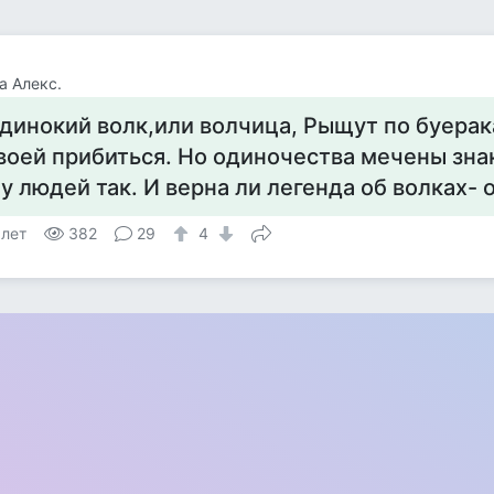
а Алекс.
динокий волк,или волчица, Рыщут по буерак
воей прибиться. Но одиночества мечены зна
 у людей так. И верна ли легенда об волках-
 лет
382
29
4