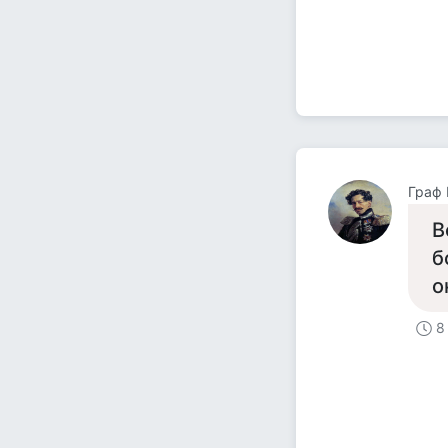
Граф
В
б
о
8