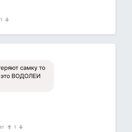
1
теряют самку то
в это ВОДОЛЕИ
ет
1