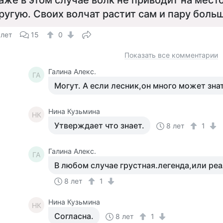
аже в этом случае волк не приводит на мес
ругую. Своих волчат растит сам и пару больш
 лет
15
0
Показать все комментарии
Галина Алекс.
ГА
Могут. А если лесник,он много может зна
Нина Кузьмина
НК
Утверждает что знает.
8 лет
1
Галина Алекс.
ГА
В любом случае грустная.легенда,или реа
8 лет
1
Нина Кузьмина
НК
Согласна.
8 лет
1