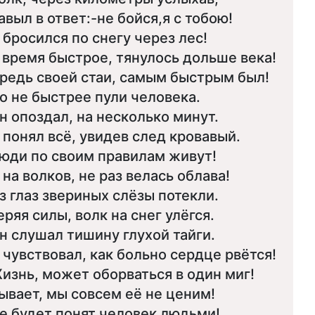
авыл в ответ:-не бойся,я с тобою!
 бросился по снегу через лес!
 время быстрое, тянулось дольше века!
редь своей стаи, самым быстрым был!
о не быстрее пули человека.
н опоздал, на несколько минут.
 понял всё, увидев след кровавый.
юди по своим правилам живут!
 на волков, не раз велась облава!
з глаз звериных слёзы потекли.
еряя силы, волк на снег улёгся.
н слушал тишину глухой тайги.
 чувствовал, как больно сердце рвётся!
изнь, может оборваться в один миг!
ывает, мы совсем её не ценим!
е будет понят человек людьми!