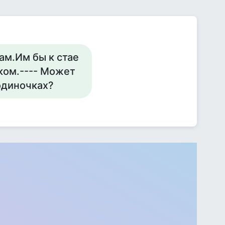
ам.Им бы к стае
ком.---- Может
 одиночках?