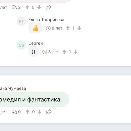
 лет
2
0
Елена Татаринова
ЕТ
8 лет
1
Сергей
Се
))
8 лет
1
лана Чумаева
омедия и фантастика.
 лет
0
0