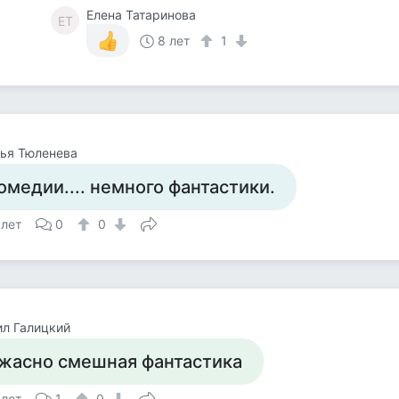
Елена Татаринова
ЕТ
8 лет
1
ья Тюленева
омедии.... немного фантастики.
 лет
0
0
л Галицкий
жасно смешная фантастика
 лет
1
0