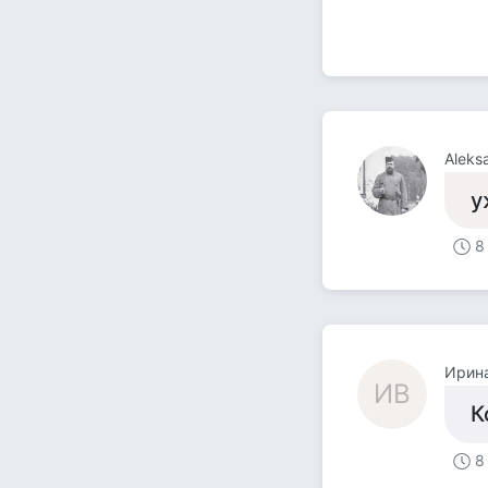
Aleks
у
8
Ирин
ИВ
К
8