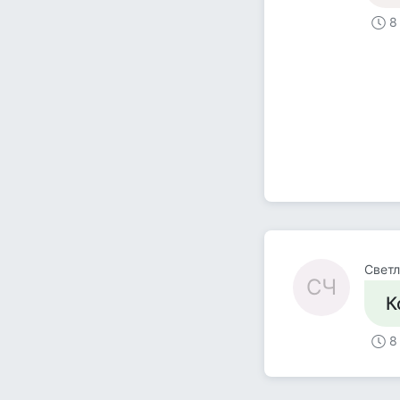
8
Свет
СЧ
К
8