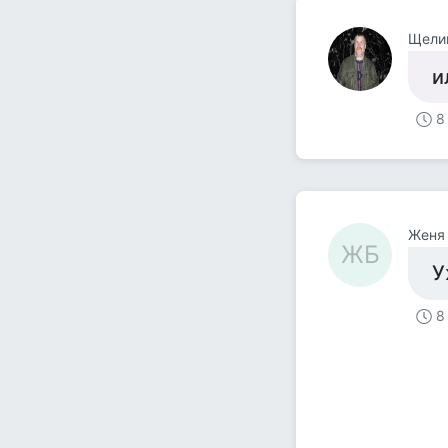
Щели
и
8
Женя
ЖБ
У
8