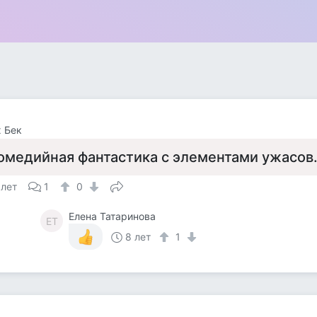
 Бек
омедийная фантастика с элементами ужасов.
 лет
1
0
Елена Татаринова
ЕТ
8 лет
1