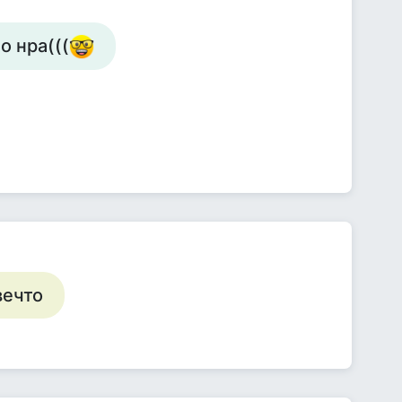
о нра(((
вечто