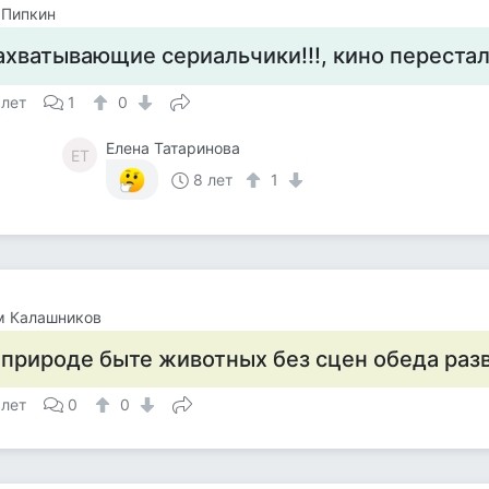
 Пипкин
ахватывающие сериальчики!!!, кино перестал
 лет
1
0
Елена Татаринова
ЕТ
8 лет
1
м Калашников
 природе быте животных без сцен обеда раз
 лет
0
0