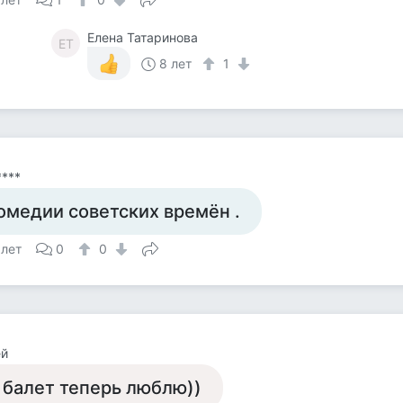
Елена Татаринова
ЕТ
8 лет
1
****
омедии советских времён .
 лет
0
0
ей
 балет теперь люблю))