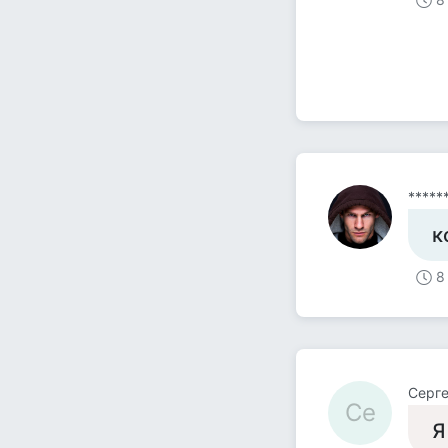
*****
к
8
Серг
Се
Я