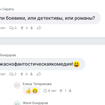
н Серёга
ли боевики, или детективы, или романы?
 лет
0
0
 Бондарев
жаснофантостическаякомедия!
 лет
2
0
Елена Татаринова
ЕТ
8 лет
1
Женя Бондарев
ЖБ