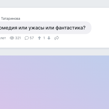
 Татаринова
омедия или ужасы или фантастика?
 лет
321
57
1