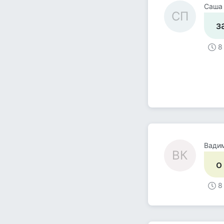
Саша
СП
з
8
Вади
ВК
о
8