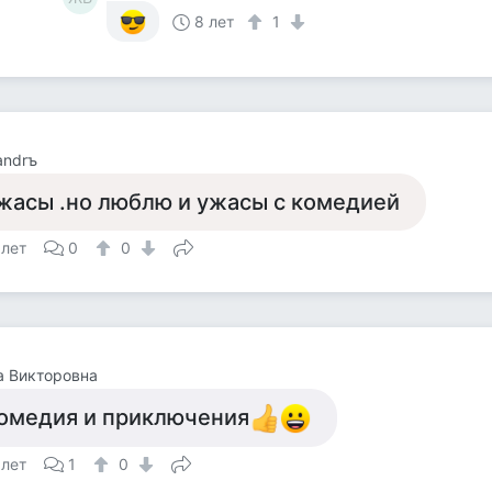
8 лет
1
andrъ
жасы .но люблю и ужасы с комедией
 лет
0
0
а Викторовна
омедия и приключения
 лет
1
0