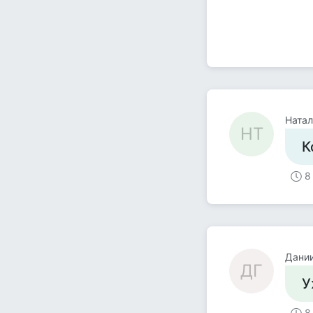
Натал
НТ
К
8
Дании
ДГ
У
8