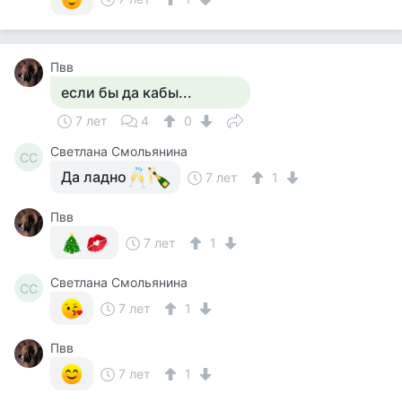
Пвв
если бы да кабы...
7 лет
4
0
Светлана Смольянина
СС
Да ладно
7 лет
1
Пвв
7 лет
1
Светлана Смольянина
СС
7 лет
1
Пвв
7 лет
1