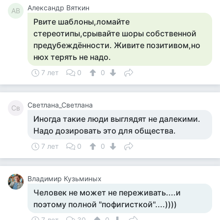
Александр Вяткин
АВ
Рвите шаблоны,ломайте
стереотипы,срывайте шоры собственной
предубеждённости. Живите позитивом,но
нюх терять не надо.
7 лет
0
0
Светлана_Светлана
Св
Иногда такие люди выглядят не далекими.
Надо дозировать это для общества.
7 лет
0
0
Владимир Кузьминых
Человек не может не переживать....и
поэтому полной "пофигисткой"....))))
7 лет
30
0