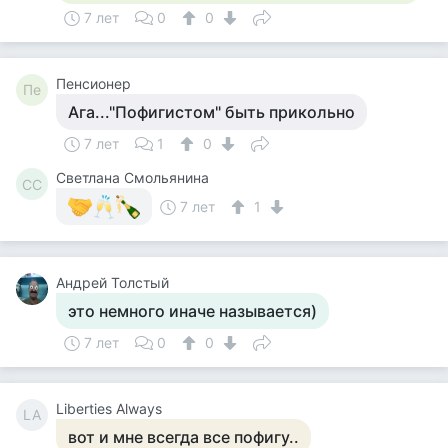
7 лет
0
0
Пенсионер
Пе
Ага..."Пофигистом" быть прикольно
7 лет
1
0
Светлана Смольянина
СС
7 лет
1
Андрей Толстый
это немного иначе называется)
7 лет
0
0
Liberties Always
LA
вот и мне всегда все пофигу..