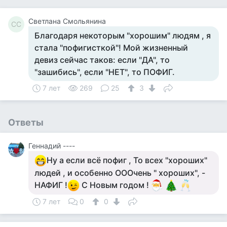
Светлана Смольянина
СС
Благодаря некоторым "xорошим" людям , я
стала "пофигисткой"! Мой жизненный
девиз сейчас таков: если "ДА", то
"зaшибись", если "НЕТ", то ПОФИГ.
7 лет
269
25
3
Ответы
Геннадий ----
Ну а если всё пофиг , То всех "хороших"
людей , и особенно ОООчень " хороших", -
НАФИГ !
С Новым годом !
7 лет
0
0