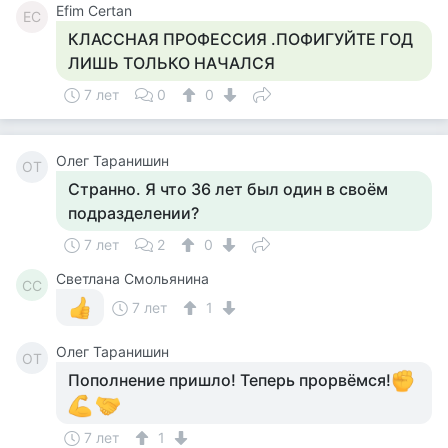
Efim Certan
EC
КЛАССНАЯ ПРОФЕССИЯ .ПОФИГУЙТЕ ГОД
ЛИШЬ ТОЛЬКО НАЧАЛСЯ
7 лет
0
0
Олег Таранишин
ОТ
Странно. Я что 36 лет был один в своём
подразделении?
7 лет
2
0
Светлана Смольянина
СС
7 лет
1
Олег Таранишин
ОТ
Пополнение пришло! Теперь прорвёмся!
7 лет
1