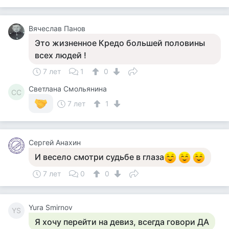
Вячеслав Панов
Это жизненное Кредо большей половины
всех людей !
7 лет
1
0
Светлана Смольянина
СС
7 лет
1
Сергей Анахин
И весело смотри судьбе в глаза
7 лет
0
0
Yura Smirnov
YS
Я хочу перейти на девиз, всегда говори ДА