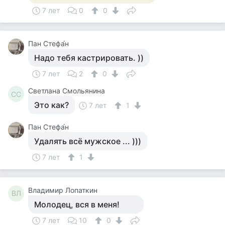
7 лет
0
0
Пан Стефа́н
Надо тебя кастрировать. ))
7 лет
2
0
Светлана Смольянина
СС
Это как?
7 лет
1
Пан Стефа́н
Удалять всё мужское ... )))
7 лет
1
Владимир Лопаткин
ВЛ
Молодец, вся в меня!
7 лет
10
0