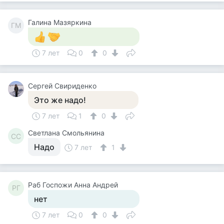
Галина Мазяркина
ГМ
7 лет
0
0
Cергей Свириденко
Это же надо!
7 лет
1
0
Светлана Смольянина
СС
Надо
7 лет
1
Раб Госпожи Анна Андрей
РГ
нет
7 лет
0
0