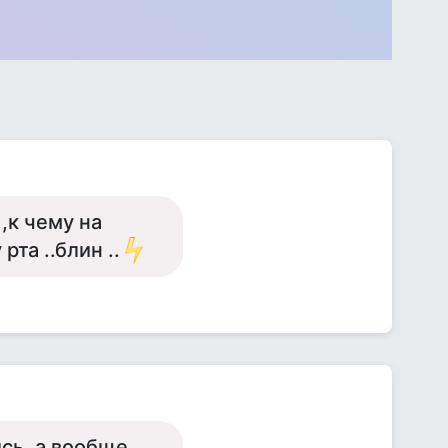
,к чему на
рта ..блин ..
ись, а вообще