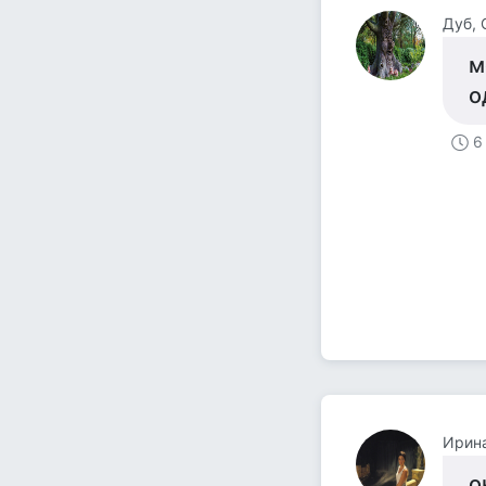
Дуб, 
м
о
6
Ирин
о