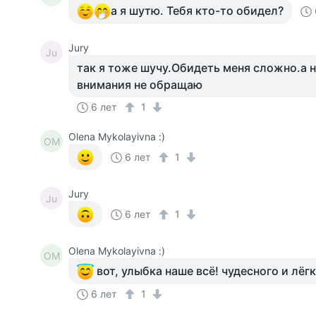
а я шутю. Тебя кто-то обидел?
Jury
Ju
так я тоже шучу.Обидеть меня сложно.а н
внимания не обращаю
6 лет
1
Olena Mykolayivna :)
OM
6 лет
1
Jury
Ju
6 лет
1
Olena Mykolayivna :)
OM
вот, улыбка наше всё! чудесного и лёгк
6 лет
1