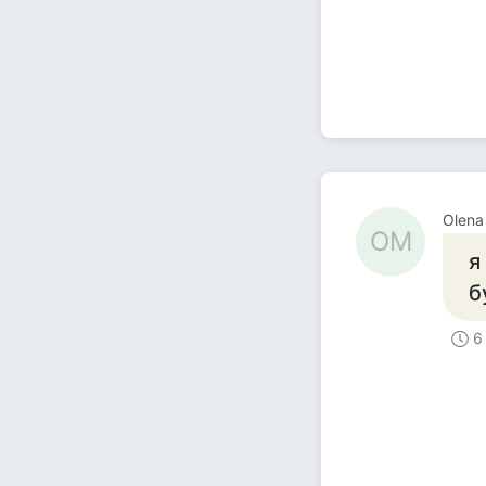
Olena
OM
я
б
6