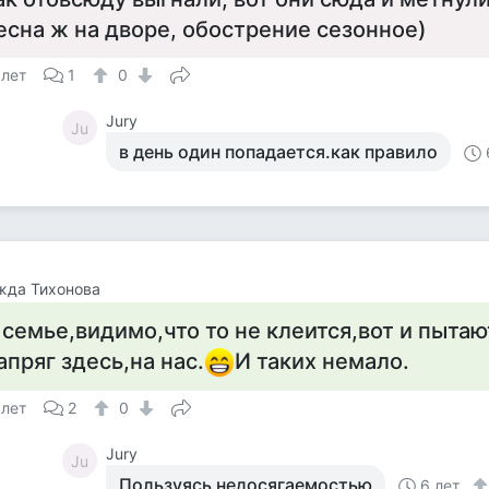
есна ж на дворе, обострение сезонное)
 лет
1
0
Jury
Ju
в день один попадается.как правило
жда Тихонова
 семье,видимо,что то не клеится,вот и пытаю
апряг здесь,на нас.
И таких немало.
 лет
2
0
Jury
Ju
Пользуясь недосягаемостью
6 лет