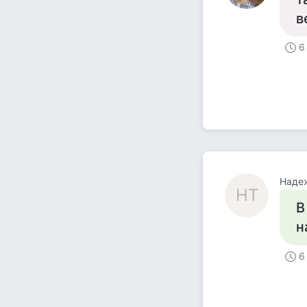
в
6
Наде
НТ
В
н
6