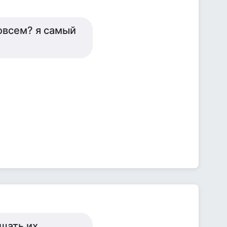
овсем? я самый
шать их