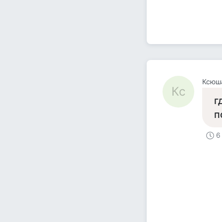
Ксюш
Кс
г
п
6