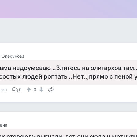
 Опекунова
ама недоумеваю ..Злитесь на олигархов там..
ростых людей роптать ..Нет..,прямо с пеной у 
 лет
0
0
ана
ак отовсюду выгнали, вот они сюда и метнул