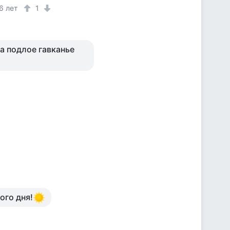
6 лет
1
а подлое гавканье
ого дня!