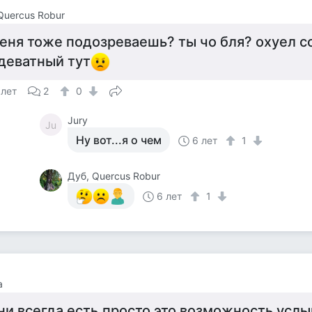
Quercus Robur
еня тоже подозреваешь? ты чо бля? охуел с
деватный тут
 лет
2
0
Jury
Ju
Ну вот...я о чем
6 лет
1
Дуб, Quercus Robur
6 лет
1
а
ни всегда есть.просто это возможность услы