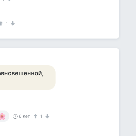
1
равновешенной,
6 лет
1