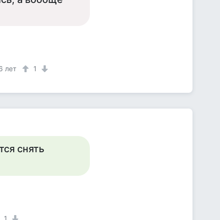
6 лет
1
тся снять
1