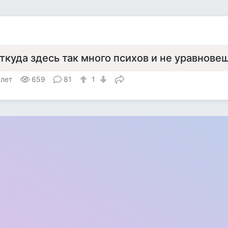
ткуда здесь так много психов и не уравнов
 лет
659
81
1