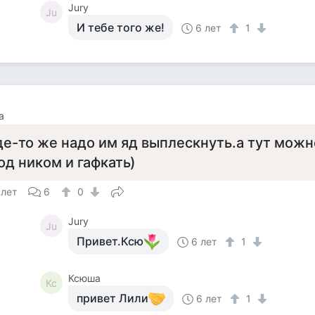
Jury
Ju
И тебе того же!
6 лет
1
а
де-то же надо им яд выплескнуть.а тут можн
од ником и гафкать)
 лет
6
0
Jury
Ju
Привет.Ксю
6 лет
1
Ксюша
Кс
привет Лили
6 лет
1