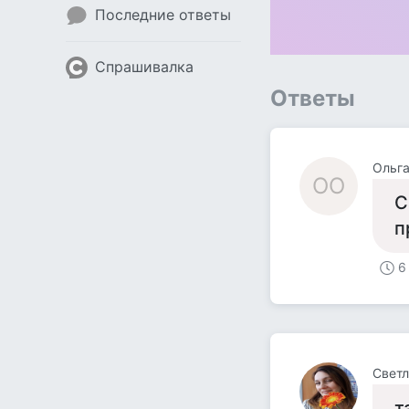
Последние ответы
Спрашивалка
Ответы
Ольга
ОО
С
п
6
Светл
т