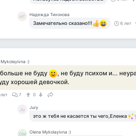
Надежда Тихонова
НТ
Замечательно сказано!!!
6 лет
 Mykolayivna :)
 больше не буду
, не буду психом и... неу
уду хорошей девочкой.
 лет
7
0
Jury
Ju
это ж тебя не касается ты чего,Еленка
Olena Mykolayivna :)
OM