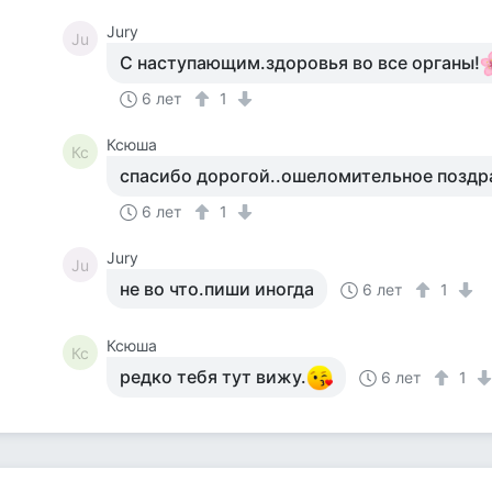
Jury
Ju
С наступающим.здоровья во все органы!
6 лет
1
Ксюша
Кс
спасибо дорогой..ошеломительное поздр
6 лет
1
Jury
Ju
не во что.пиши иногда
6 лет
1
Ксюша
Кс
редко тебя тут вижу.
6 лет
1