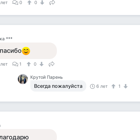
 лет
0
0
а ***
пасибо
 лет
1
0
Крутой Парень
Всегда пожалуйста
6 лет
1
а
лагодарю