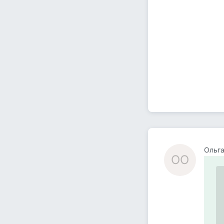
Ольга
ОО