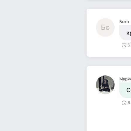
Бока
Бо
к
6
Мару
С
6