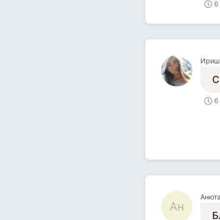
6
Иришк
С
6
Анют
Ан
Б