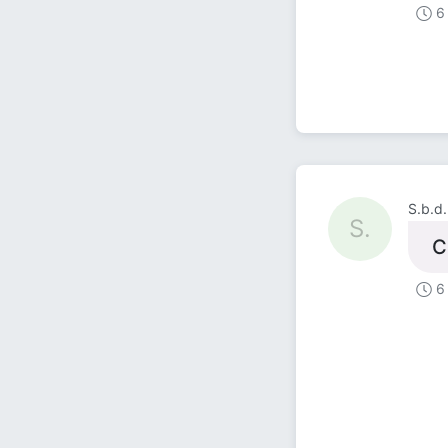
6
S.b.d.
S.
С
6