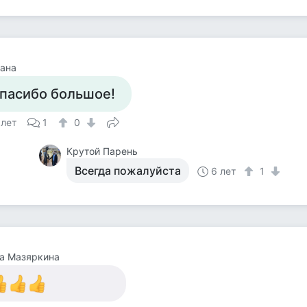
ана
пасибо большое!
 лет
1
0
Крутой Парень
Всегда пожалуйста
6 лет
1
а Мазяркина