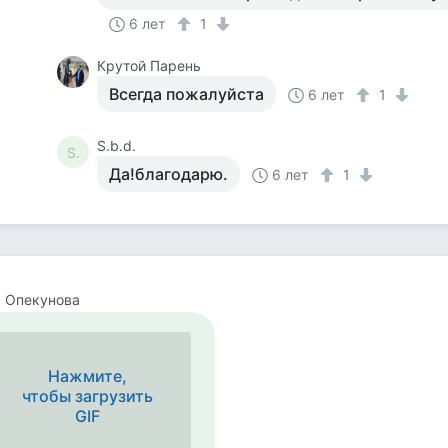
6 лет
1
Крутой Парень
Всегда пожалуйста
6 лет
1
S.b.d.
S.
Да!благодарю.
6 лет
1
 Опекунова
Нажмите,
чтобы загрузить
GIF