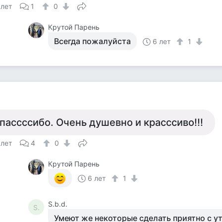
 лет
1
0
Крутой Парень
Всегда пожалуйста
6 лет
1
пассссибо. Очень душевно и красссиво!!!
 лет
4
0
Крутой Парень
6 лет
1
S.b.d.
S.
Умеют же некоторые сделать приятно с утр