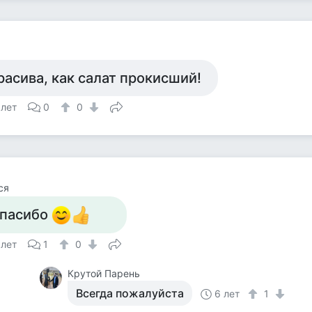
расива, как салат прокисший!
 лет
0
0
ся
пасибо
 лет
1
0
Крутой Парень
Всегда пожалуйста
6 лет
1