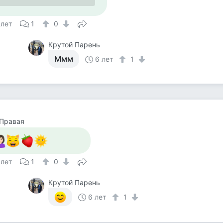
 лет
1
0
Крутой Парень
Ммм
6 лет
1
 Правая
 лет
1
0
Крутой Парень
6 лет
1