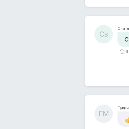
Светл
Св
С
6
Галин
ГМ