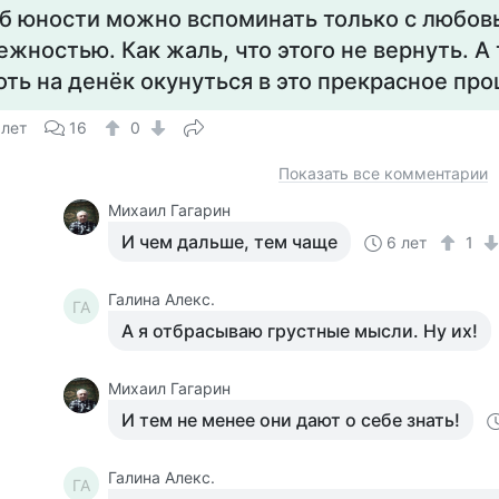
б юности можно вспоминать только с любов
ежностью. Как жаль, что этого не вернуть. А
оть на денёк окунуться в это прекрасное пр
 лет
16
0
Показать все комментарии
Михаил Гагарин
И чем дальше, тем чаще
6 лет
1
Галина Алекс.
ГА
А я отбрасываю грустные мысли. Ну их!
Михаил Гагарин
И тем не менее они дают о себе знать!
Галина Алекс.
ГА