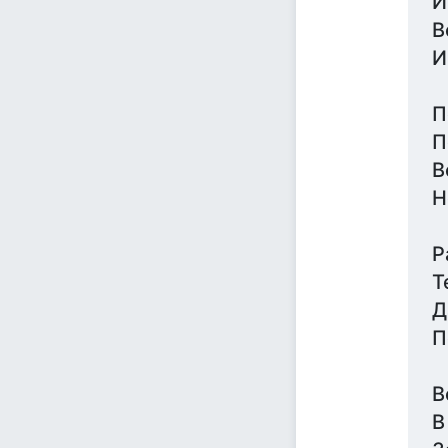
И
В
И
П
П
В
Н
Р
Т
Д
П
В
В