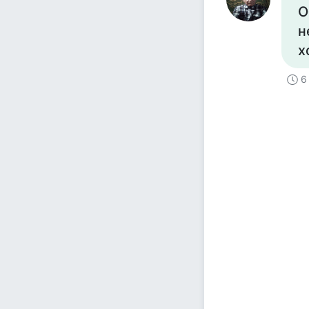
О
н
х
6