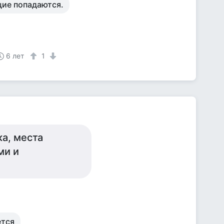
щие попадаются.
6 лет
1
а, места
ми и
ется