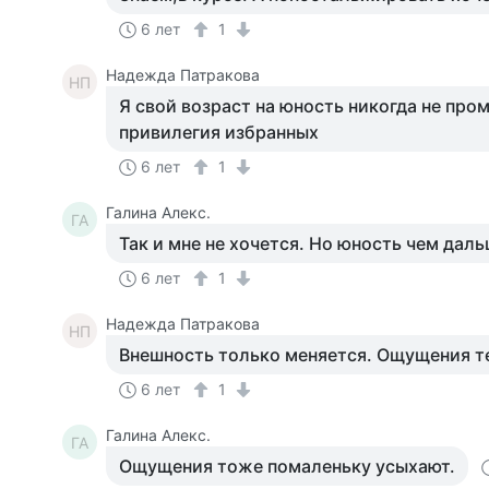
6 лет
1
Надежда Патракова
НП
Я свой возраст на юность никогда не про
привилегия избранных
6 лет
1
Галина Алекс.
ГА
Так и мне не хочется. Но юность чем дал
6 лет
1
Надежда Патракова
НП
Внешность только меняется. Ощущения т
6 лет
1
Галина Алекс.
ГА
Ощущения тоже помаленьку усыхают.