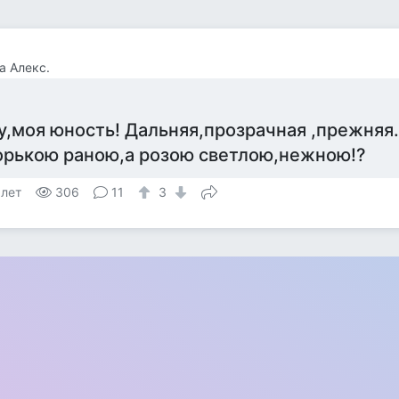
а Алекс.
у,моя юность! Дальняя,прозрачная ,прежняя
орькою раною,а розою светлою,нежною!?
 лет
306
11
3