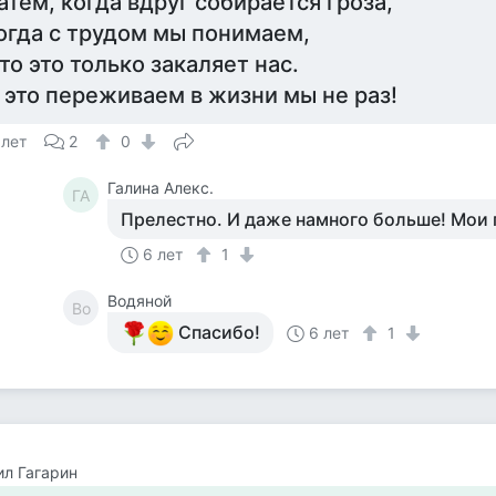
атем, когда вдруг собирается гроза,
огда с трудом мы понимаем,
то это только закаляет нас.
 это переживаем в жизни мы не раз!
 лет
2
0
Галина Алекс.
ГА
Прелестно. И даже намного больше! Мои 
6 лет
1
Водяной
Во
Спасибо!
6 лет
1
л Гагарин