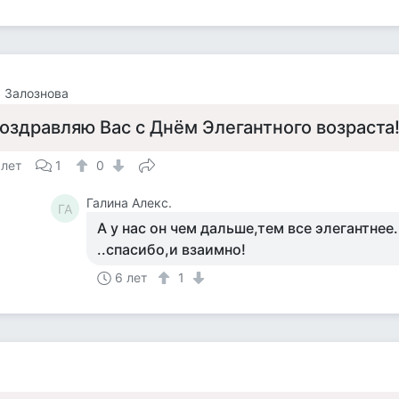
 Залознова
оздравляю Вас с Днём Элегантного возраста
 лет
1
0
Галина Алекс.
ГА
А у нас он чем дальше,тем все элегантнее
..спасибо,и взаимно!
6 лет
1