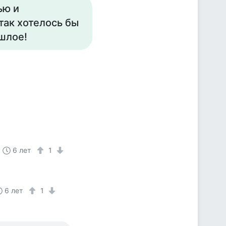
ью и
 так хотелось бы
ошлое!
6 лет
1
6 лет
1