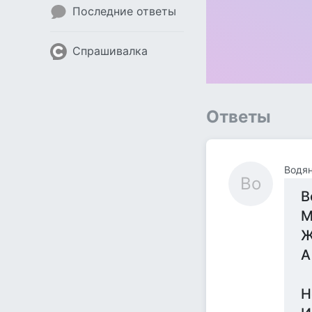
Последние ответы
Спрашивалка
Ответы
Водя
Во
В
М
Ж
А
Н