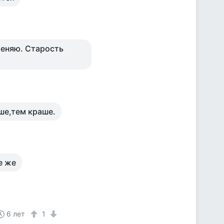
меняю. Старость
ьше,тем краше.
е же
6 лет
1