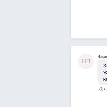
Наде
НП
З
ж
к
6