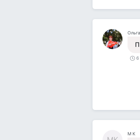
Ольга
П
6
M К
MК