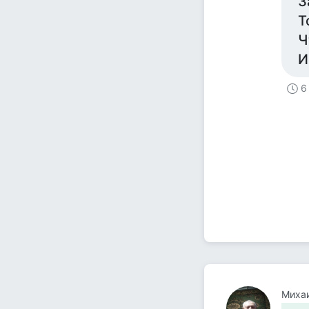
З
Т
Ч
И
6
Михаи