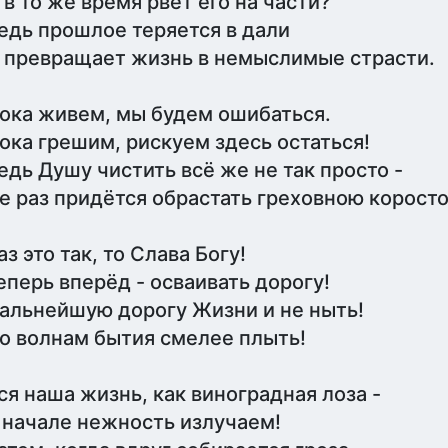
 в то же время рвет его на части?
едь прошлое теряется в дали
 превращает жизнь в немыслимые страсти.
ока живем, мы будем ошибаться.
ока грешим, рискуем здесь остаться!
едь Душу чистить всё же не так просто -
е раз придётся обрастать греховною коросто
аз это так, то Слава Богу!
еперь вперёд - осваивать дорогу!
альнейшую дорогу Жизни и не ныть!
о волнам бытия смелее плыть!
ся наша жизнь, как виноградная лоза -
 начале нежность излучаем!