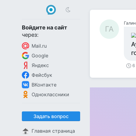
Галин
Войдите на сайт
ГА
через:
А
Mail.ru
г
Google
Яндекс
6
Фейсбук
ВКонтакте
Одноклассники
Задать вопрос
Главная страница