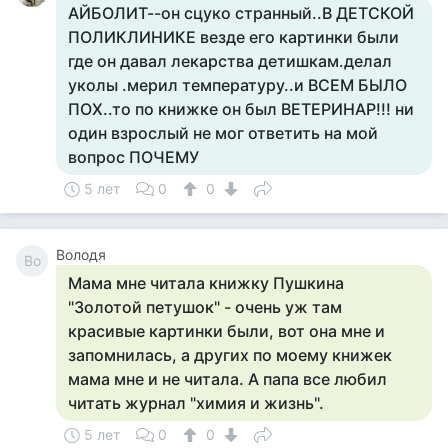
АЙБОЛИТ--он сцуко странный..В ДЕТСКОЙ
ПОЛИКЛИНИКЕ везде его картинки были
где он давал лекарства детишкам.делал
уколы .мерил температуру..и ВСЕМ БЫЛО
ПОХ..то по книжке он был ВЕТЕРИНАР!!! ни
один взрослый не мог ответить на мой
вопрос ПОЧЕМУ
5 лет
0
0
Володя
Во
Мама мне читала книжку Пушкина
"Золотой петушок" - очень уж там
красивые картинки были, вот она мне и
запомнилась, а других по моему книжек
мама мне и не читала. А папа все любил
читать журнал "химия и жизнь".
5 лет
0
0