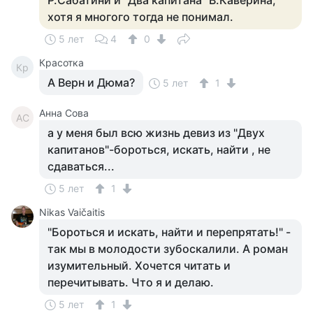
Р.Сабатини и "Два капитана" В.Каверина,
хотя я многого тогда не понимал.
5 лет
4
0
Красотка
Кр
А Верн и Дюма?
5 лет
1
Анна Сова
АС
а у меня был всю жизнь девиз из "Двух
капитанов"-бороться, искать, найти , не
сдаваться...
5 лет
1
Nikas Vaičaitis
"Бороться и искать, найти и перепрятать!" -
так мы в молодости зубоскалили. А роман
изумительный. Хочется читать и
перечитывать. Что я и делаю.
5 лет
1