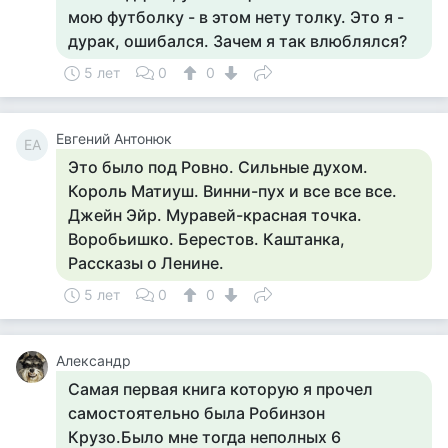
мою футболку - в этом нету толку. Это я -
дурак, ошибался. Зачем я так влюблялся?
5 лет
0
0
Евгений Антонюк
ЕА
Это было под Ровно. Сильные духом.
Король Матиуш. Винни-пух и все все все.
Джейн Эйр. Муравей-красная точка.
Воробьишко. Берестов. Каштанка,
Рассказы о Ленине.
5 лет
0
0
Александр
Самая первая книга которую я прочел
самостоятельно была Робинзон
Крузо.Было мне тогда неполных 6