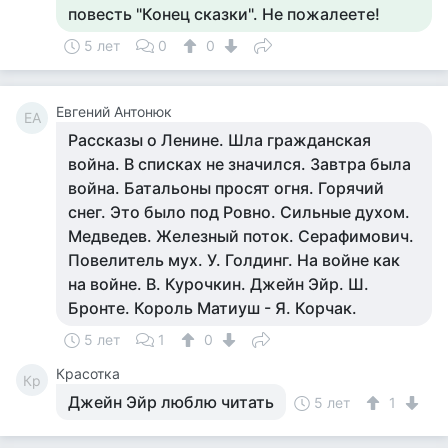
повесть "Конец сказки". Не пожалеете!
5 лет
0
0
Евгений Антонюк
ЕА
Рассказы о Ленине. Шла гражданская
война. В списках не значился. Завтра была
война. Батальоны просят огня. Горячий
снег. Это было под Ровно. Сильные духом.
Медведев. Железный поток. Серафимович.
Повелитель мух. У. Голдинг. На войне как
на войне. В. Курочкин. Джейн Эйр. Ш.
Бронте. Король Матиуш - Я. Корчак.
5 лет
1
0
Красотка
Кр
Джейн Эйр люблю читать
5 лет
1