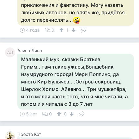
приключения и фантастику. Могу назвать
любимых авторов, но опять же, придётся
долго перечислять...
4 года
0
1
Алиса Лиса
АЛ
Маленький мук, сказки Братьев
Гримм...там такие ужасы,Волшебник
изумрудного города! Мери Поппинс, да
много Кир Булычев....Остров сокровищ,
Шерлок Холмс, Айвенго... Три мушкетёра,
и это малая часть того, что я мне читали, а
потом и я читала с 3 до 7 лет
5 лет
0
0
Просто Кот