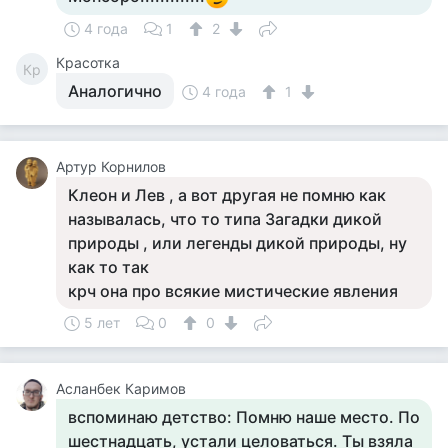
4 года
1
2
Красотка
Кр
Аналогично
4 года
1
Артур Корнилов
Клеон и Лев , а вот другая не помню как
называлась, что то типа Загадки дикой
природы , или легенды дикой природы, ну
как то так
крч она про всякие мистические явления
5 лет
0
0
Асланбек Каримов
вспоминаю детство: Помню наше место. По
шестнадцать, устали целоваться. Ты взяла