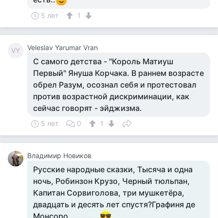
5 лет
1
Veleslav Yarumar Vran
VY
С самого детства - "Король Матиуш
Первый" Януша Корчака. В раннем возрасте
обрел Разум, осознал себя и протестовал
против возрастной дискриминации, как
сейчас говорят - эйджизма.
5 лет
0
1
Владимир Новиков
Русские народные сказки, Тысяча и одна
ночь, Робинзон Крузо, Черный тюльпан,
Капитан Сорвиголова, три мушкетёра,
двадцать и десять лет спустя?Графиня де
Монсоро.............