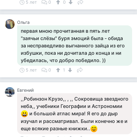
5 лет
0
0
Ольга
первая мною прочитанная в пять лет
"заячьи слёзы" буря эмоций была - обида
за несправедливо выгнанного зайца из его
избушки, пока ни дочитала до конца и ни
убедилась, что добро победило. ))
5 лет
0
1
Евгений
,,Робинзон Крузо,, , ,, Сокровища звездного
неба,, учебники Географии и Астрономии
и большой атлас мира! Я его до дыр
изучал и рассматривал. Были конечно же и
еще всякие разные книжки..