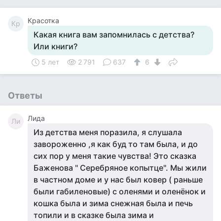
Красотка
Кр
Какая книга вам запомнилась с детства?
Или книги?
5 лет
2 791
637
6
Ответы
Лида
Ли
Из детства меня поразила, я слушала
завороженно ,я как буд то там была, и до
сих пор у меня такие чувства! Это сказка
Баженова " Серебряное копытце". Мы жили
в частном доме и у нас был ковер ( раньше
были габиленовые) с оленями и оленёнок и
кошка была и зима снежная была и печь
топили и в сказке была зима и