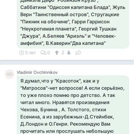
Даниэль Дефо "Робинзон Крузо",
Саббатини "Одиссея капитана Блада", Жуль
Верн "Таинственный остров", Стругацкие
"Пикник на обочине", Гарри Гаррисон
"Неукротимая планета", Георгий Тушкан
"Джура", А.Беляев "Ариэль" и "Человек-
амфибия", В.Каверин"Два капитана"
5 лет
0
2
Vladimir Ovchinnikov
VO
Я думал,что у "Красоток", как и у
"Матросов"-нет вопросов! А если серьёзно,
то уже плохо помню про детство. А так
читал много. Нравятся произведения
Чехова, Бунина , А. Толстого, стихи
Есенина, а из зарубежных-Д.Стейнбек,
Д.Лондон и О.Генри. Рекомендую Вам
прочитать или прослушать небольшую