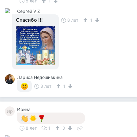
8 лет
1
Сергей V Z
Спасибо !!!
8 лет
1
Лариса Недошивкина
8 лет
1
Ирина
Ир
8 лет
1
0