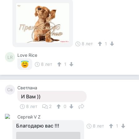
8 лет
1
Love Rice
LR
8 лет
1
Светлана
Св
И Вам ))
8 лет
2
0
Сергей V Z
Благодарю вас !!!
8 лет
1