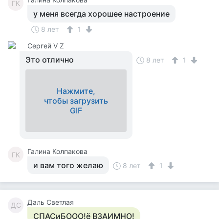
ГК
у меня всегда хорошее настроение
8 лет
1
Сергей V Z
Это отлично
8 лет
1
Нажмите,
чтобы загрузить
GIF
Галина Колпакова
ГК
и вам того желаю
8 лет
1
Даль Светлая
ДС
СПАСиБООО!ё ВЗАИМНО!