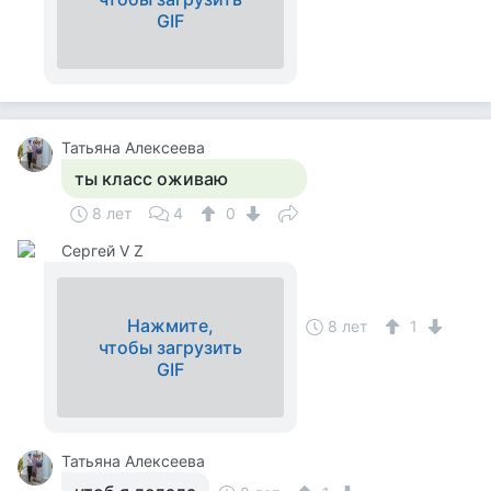
GIF
Татьяна Алексеева
ты класс оживаю
8 лет
4
0
Сергей V Z
Нажмите,
8 лет
1
чтобы загрузить
GIF
Татьяна Алексеева