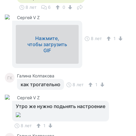
8 лет
6
0
Сергей V Z
Нажмите,
8 лет
1
чтобы загрузить
GIF
Галина Колпакова
ГК
как трогательно
8 лет
1
Сергей V Z
Утро же нужно подьнять настроение
8 лет
1
Галина Колпакова