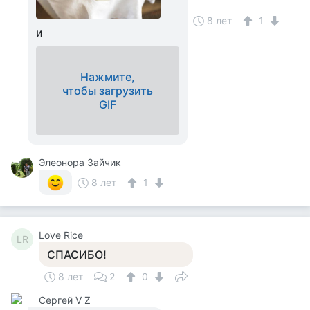
8 лет
1
и
Нажмите,
чтобы загрузить
GIF
Элеонора Зайчик
8 лет
1
Love Rice
LR
СПАСИБО!
8 лет
2
0
Сергей V Z