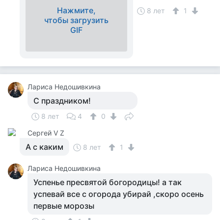
Нажмите,
8 лет
1
чтобы загрузить
GIF
Лариса Недошивкина
С праздником!
8 лет
4
0
Сергей V Z
А с каким
8 лет
1
Лариса Недошивкина
Успенье пресвятой богородицы! а так
успевай все с огорода убирай ,скоро осень
первые морозы