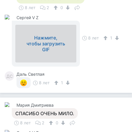
8 лет
2
0
Сергей V Z
Нажмите,
8 лет
1
чтобы загрузить
GIF
Даль Светлая
ДС
8 лет
1
Мария Дмитриева
СПАСИБО ОЧЕНЬ МИЛО.
8 лет
2
0