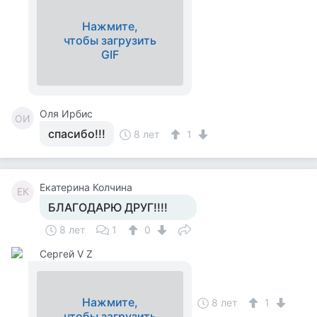
Нажмите,
чтобы загрузить
GIF
Оля Ирбис
ОИ
спасибо!!!
8 лет
1
Екатерина Колчина
ЕК
БЛАГОДАРЮ ДРУГ!!!!
8 лет
1
0
Сергей V Z
Нажмите,
8 лет
1
чтобы загрузить