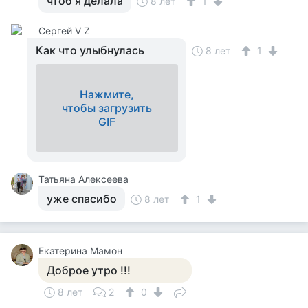
чтоб я делала
8 лет
1
Сергей V Z
Как что улыбнулась
8 лет
1
Нажмите,
чтобы загрузить
GIF
Татьяна Алексеева
уже спасибо
8 лет
1
Екатерина Мамон
Доброе утро !!!
8 лет
2
0