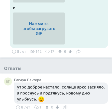
и
Нажмите,
чтобы загрузить
GIF
8 лет
142
17
6
Ответы
Багира Пантера
БП
утро доброе настало, солнце ярко засияло.
я проснусь и подтянусь, новому дню
улыбнусь.
8 лет
1
0