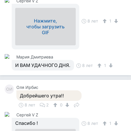
Сергей V Z
Нажмите,
8 лет
1
чтобы загрузить
GIF
Мария Дмитриева
И ВАМ УДАЧНОГО ДНЯ.
8 лет
1
Оля Ирбис
ОИ
Добрейшего утра!!
8 лет
2
0
Сергей V Z
Спасибо !
8 лет
1