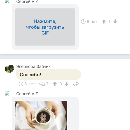
Сергей V Z
Нажмите,
8 лет
1
чтобы загрузить
GIF
Элеонора Зайчик
Спасибо!
8 лет
2
0
Сергей V Z