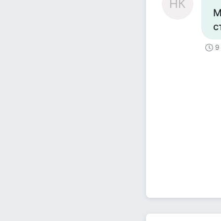
НК
М
с
9