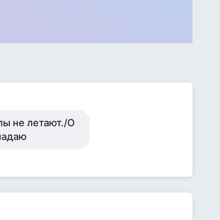
лы не летают./О
падаю