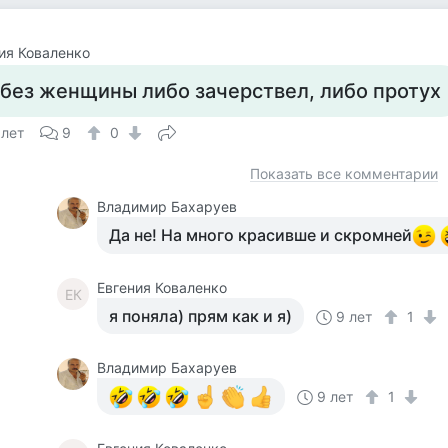
ия Коваленко
 без женщины либо зачерствел, либо протух
 лет
9
0
Показать все комментарии
Владимир Бахаруев
Да не! На много красивше и скромней
Евгения Коваленко
ЕК
я поняла) прям как и я)
9 лет
1
Владимир Бахаруев
9 лет
1