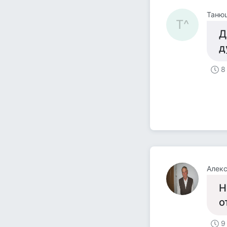
Танюш
Т^
Д
ду
8
Алекс
Н
о
9