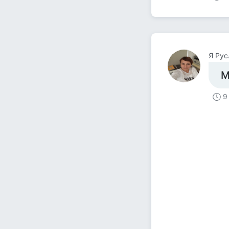
Я Рус
М
9