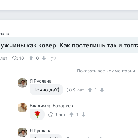
лана
ужчины как ковёр. Как постелишь так и топт
 лет
10
0
Показать все комментарии
Я Руслана
Точно да?)
9 лет
1
Владимир Бахаруев
9 лет
1
Я Руслана