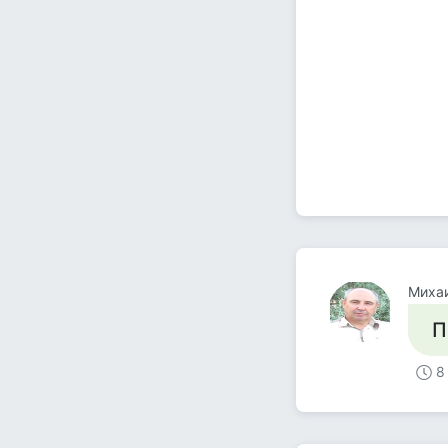
Миха
П
8