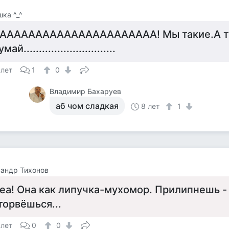
ка ^_^
АААААААААААААААААААААА! Мы такие.А 
май..............................
 лет
1
0
Владимир Бахаруев
аб чом сладкая
8 лет
1
андр Тихонов
еа! Она как липучка-мухомор. Прилипнешь - 
торвёшься...
 лет
0
0