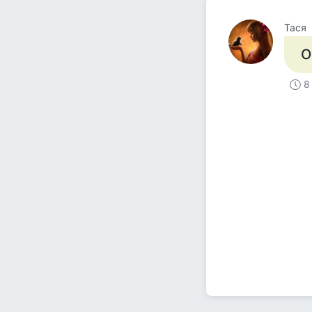
Тася
О
8