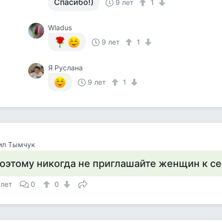
Спасибо!)
9 лет
1
Wladus
9 лет
1
Я Руслана
9 лет
1
ил Тымчук
оэтому никогда не приглашайте женщин к се
 лет
0
0