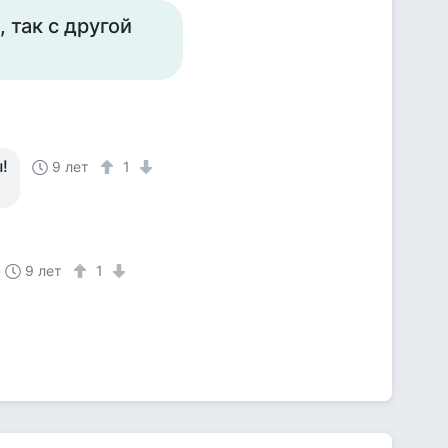
, так с другой
!
9 лет
1
9 лет
1