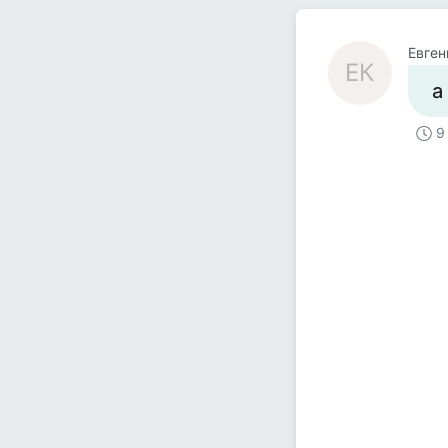
Евген
ЕК
а
9