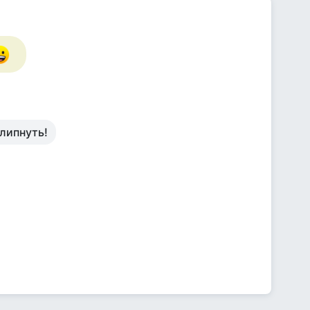
влипнуть!