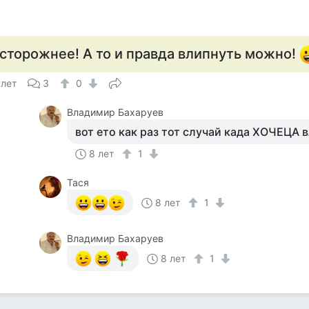
сторожнее! А то и правда влипнуть можно!
 лет
3
0
Владимир Бахаруев
вот ето как раз тот случай када ХОЧЕЦА 
8 лет
1
Тася
8 лет
1
Владимир Бахаруев
8 лет
1