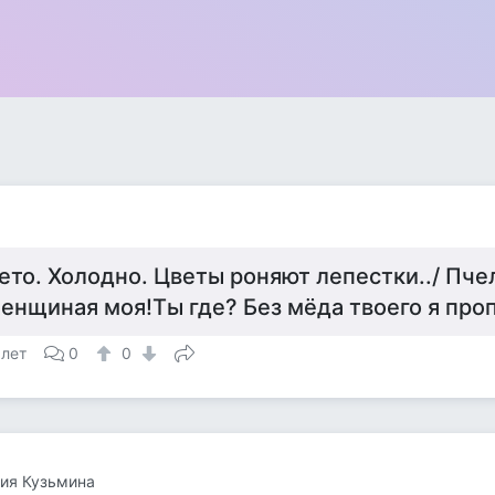
ето. Холодно. Цветы роняют лепестки../ Пче
енщиная моя!Ты где? Без мёда твоего я про
 лет
0
0
ия Кузьмина