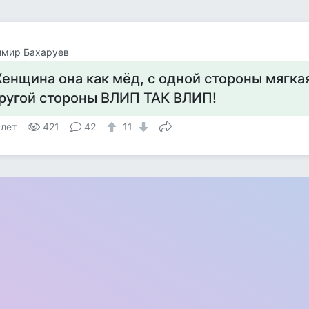
имир Бахаруев
енщина она как мёд, с одной стороны мягкая 
ругой стороны ВЛИП ТАК ВЛИП!
 лет
421
42
11