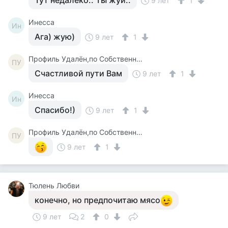
Тут недалеко.. Ты жуй..
9 лет
1
Инесса
Ин
Ага) жую)
9 лет
1
Профиль Удалён,по Собственному Желанию :kissing_Heart:
ПУ
Счастливой пути Вам
9 лет
1
Инесса
Ин
Спасибо!)
9 лет
1
Профиль Удалён,по Собственному Желанию :kissing_Heart:
ПУ
9 лет
1
Тюлень Любви
конечно, но предпочитаю мясо
9 лет
2
0