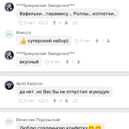
***Прекрасная Звездочка***
Вафельки...тирамису... Роллы...котлетки..
9 лет
2
0
Инесса
Ин
суперский набор)
9 лет
1
***Прекрасная Звездочка***
вкусный
9 лет
1
Ayrat Kadyrov
да нет ,но Вас бы не отпустил жующую
9 лет
0
0
Вячеслав Подольский
ВП
Люблю сладенькую конфетку