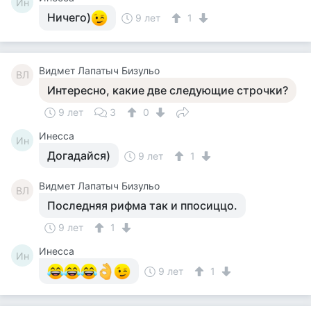
Ин
Ничего)
9 лет
1
Видмет Лапатыч Бизульо
ВЛ
Интересно, какие две следующие строчки?
9 лет
3
0
Инесса
Ин
Догадайся)
9 лет
1
Видмет Лапатыч Бизульо
ВЛ
Последняя рифма так и ппосиццо.
9 лет
1
Инесса
Ин
9 лет
1