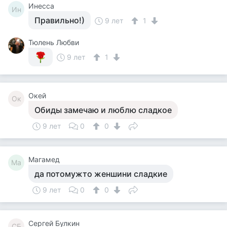
Инесса
Ин
Правильно!)
9 лет
1
Тюлень Любви
9 лет
1
Окей
Ок
Обиды замечаю и люблю сладкое
9 лет
0
0
Магамед
Ма
да потомужто женшини сладкие
9 лет
0
0
Сергей Булкин
СБ