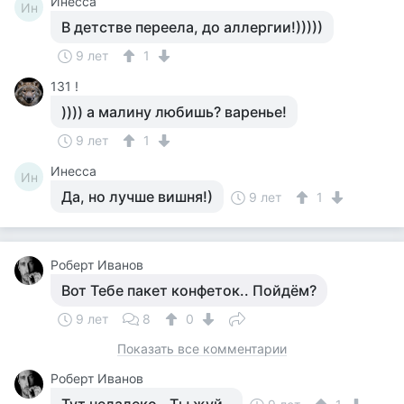
Инесса
Ин
В детстве переела, до аллергии!)))))
9 лет
1
131 !
)))) а малину любишь? варенье!
9 лет
1
Инесса
Ин
Да, но лучше вишня!)
9 лет
1
Роберт Иванов
Вот Тебе пакет конфеток.. Пойдём?
9 лет
8
0
Показать все комментарии
Роберт Иванов