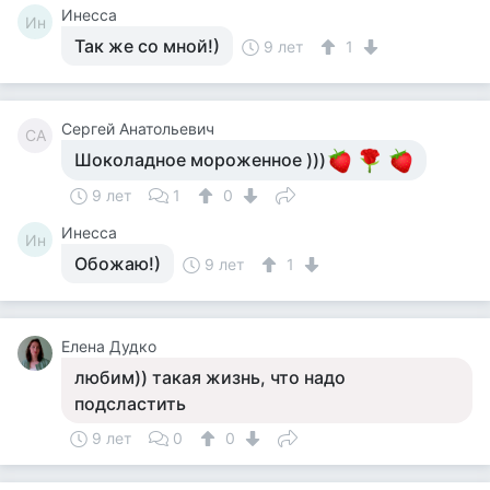
Инесса
Ин
Так же со мной!)
9 лет
1
Сергей Анатольевич
СА
Шоколадное мороженное )))
9 лет
1
0
Инесса
Ин
Обожаю!)
9 лет
1
Елена Дудко
любим)) такая жизнь, что надо
подсластить
9 лет
0
0