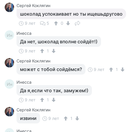
Сергей Коклягин
шоколад успокаивает но ты ищешьдругово
9 лет
5
0
Инесса
Ин
Да нет, шоколад вполне сойдёт!)
9 лет
1
Сергей Коклягин
может с тобой сойдёмся?
9 лет
1
Инесса
Ин
Да я,если что так, замужем!)
9 лет
1
Сергей Коклягин
извини
9 лет
1
Инесса