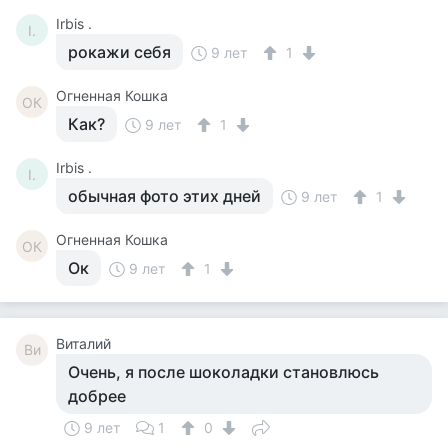
Irbis .
I.
рокажи себя
9 лет
1
Огненная Кошка
ОК
Как?
9 лет
1
Irbis .
I.
обычная фото этих дней
9 лет
1
Огненная Кошка
ОК
Ок
9 лет
1
Виталий
Ви
Очень, я после шоколадки становлюсь
добрее
9 лет
1
0