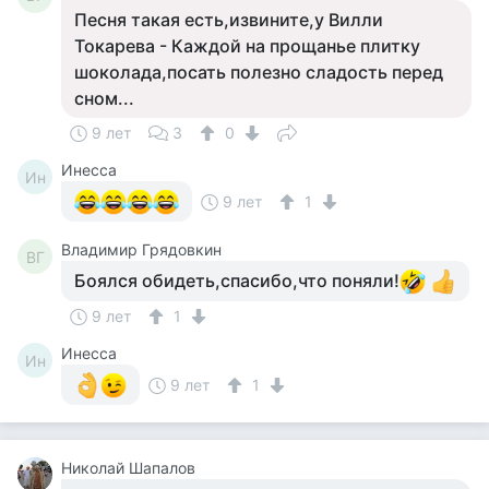
Песня такая есть,извините,у Вилли
Токарева - Каждой на прощанье плитку
шоколада,посать полезно сладость перед
сном...
9 лет
3
0
Инесса
Ин
9 лет
1
Владимир Грядовкин
ВГ
Боялся обидеть,спасибо,что поняли!
9 лет
1
Инесса
Ин
9 лет
1
Николай Шапалов