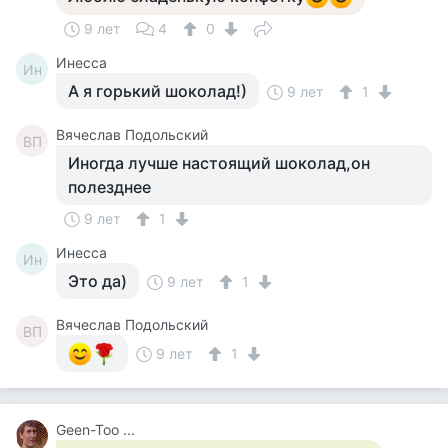
9 лет
4
0
Инесса
Ин
А я горький шоколад!)
9 лет
1
Вячеслав Подольский
ВП
Иногда лучше настоящий шоколад,он
полезднее
9 лет
1
Инесса
Ин
Это да)
9 лет
1
Вячеслав Подольский
ВП
9 лет
1
Geen-Too ...