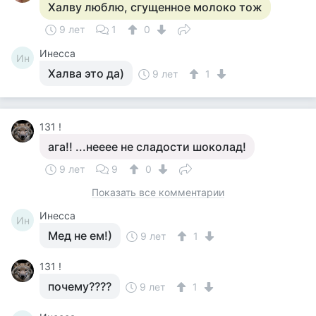
Халву люблю, сгущенное молоко тож
9 лет
1
0
Инесса
Ин
Халва это да)
9 лет
1
131 !
ага!! ...нееее не сладости шоколад!
9 лет
9
0
Показать все комментарии
Инесса
Ин
Мед не ем!)
9 лет
1
131 !
почему????
9 лет
1