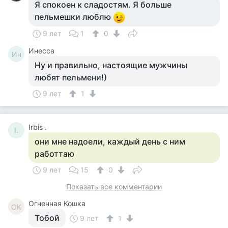
Я спокоен к сладостям. Я больше
пельмешки люблю
9 лет
1
0
Инесса
Ин
Ну и правильно, настоящие мужчины
любят пельмени!)
9 лет
1
Irbis .
I.
они мне надоели, каждый день с ним
работтаю
9 лет
15
0
Показать все комментарии
Огненная Кошка
ОК
Тобой
9 лет
1