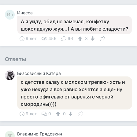
Инесса
Ин
А я уйду, обид не замечая, конфетку
шоколадную жуя...) А вы любите сладости?
9 лет
456
66
3
Ответы
Бизсовисный Катяра
с детства халву с молоком трепаю- хоть и
ужо некуда а все равно хочется а еще- ну
просто офигеваю от варенья с черной
смородины))))
9 лет
0
0
Владимир Грядовкин
ВГ