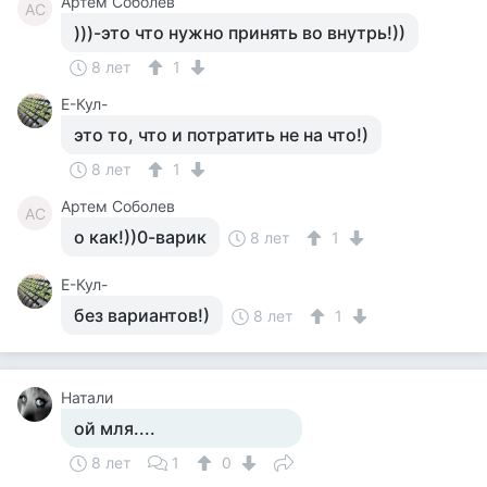
Артем Соболев
АС
)))-это что нужно принять во внутрь!))
8 лет
1
Е-Кул-
это то, что и потратить не на что!)
8 лет
1
Артем Соболев
АС
о как!))0-варик
8 лет
1
Е-Кул-
без вариантов!)
8 лет
1
Натали
ой мля....
8 лет
1
0