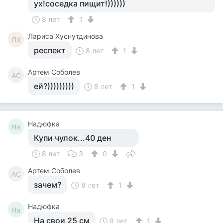
ух!соседка пищит!))))))
8 лет
1
Лариса Хуснутдинова
ЛХ
респект
8 лет
1
Артем Соболев
АС
ей?)))))))))
8 лет
1
Надюфка
На
Купи чулок...40 ден
8 лет
3
0
Артем Соболев
АС
зачем?
8 лет
1
Надюфка
На
На свои 25 см
8 лет
1