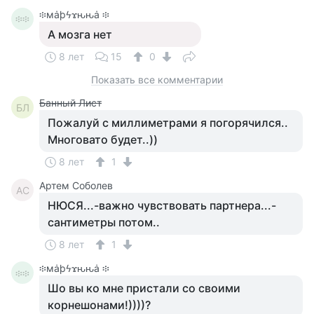
፨мȧϸϟϫԋԋȧ ፨
፨፨
А мозга нет
8 лет
15
0
Показать все комментарии
Банный Лист
БЛ
Пожалуй с миллиметрами я погорячился..
Многовато будет..))
8 лет
1
Артем Соболев
АС
НЮСЯ...-важно чувствовать партнера...-
сантиметры потом..
8 лет
1
፨мȧϸϟϫԋԋȧ ፨
፨፨
Шо вы ко мне пристали со своими
корнешонами!))))?