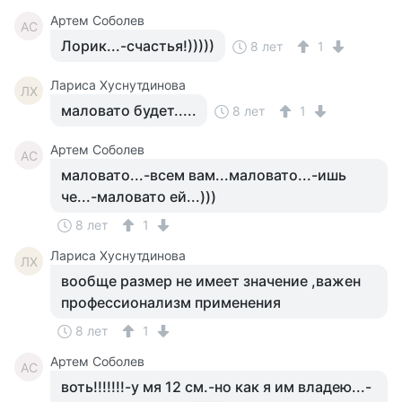
Артем Соболев
АС
Лорик...-счастья!)))))
8 лет
1
Лариса Хуснутдинова
ЛХ
маловато будет.....
8 лет
1
Артем Соболев
АС
маловато...-всем вам...маловато...-ишь
че...-маловато ей...)))
8 лет
1
Лариса Хуснутдинова
ЛХ
вообще размер не имеет значение ,важен
профессионализм применения
8 лет
1
Артем Соболев
АС
воть!!!!!!!-у мя 12 см.-но как я им владею...-