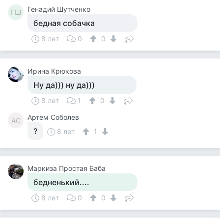
Генадий Шутченко
ГШ
бедная собачка
8 лет
0
0
Ирина Крюкова
Ну да))) ну да)))
8 лет
1
0
Артем Соболев
АС
?
8 лет
1
Маркиза Простая Баба
бедненький....
8 лет
0
0