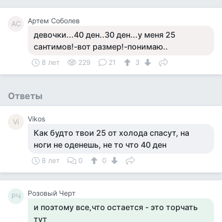
Артем Соболев
АС
девочки...40 ден..30 ден...у меня 25
сантимов!-вот размер!-понимаю..
8 лет
229
21
3
Ответы
Vikos
Vi
Как будто твои 25 от холода спасут, на
ноги не оденешь, не то что 40 ден
8 лет
0
0
Розовый Черт
РЧ
и поэтому все,что остается - это торчать
тут