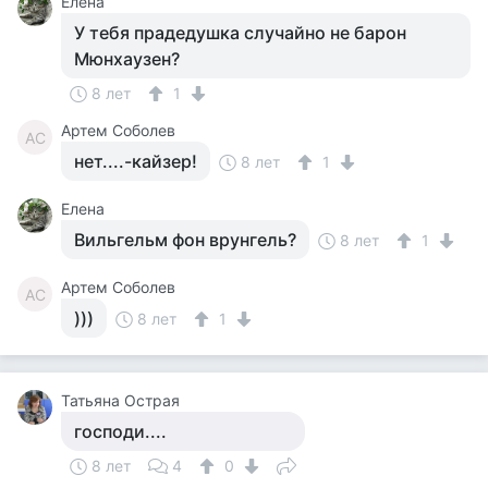
Елена
У тебя прадедушка случайно не барон
Мюнхаузен?
8 лет
1
Артем Соболев
АС
нет....-кайзер!
8 лет
1
Елена
Вильгельм фон врунгель?
8 лет
1
Артем Соболев
АС
)))
8 лет
1
Татьяна Острая
господи....
8 лет
4
0