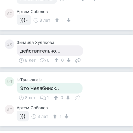
Артем Соболев
АС
)))-
8 лет
1
Зинаида Худякова
ЗХ
действительно...
8 лет
0
0
✨Таньюша✨
✨Т
Это Челябинск..
8 лет
1
0
Артем Соболев
АС
)))
8 лет
1