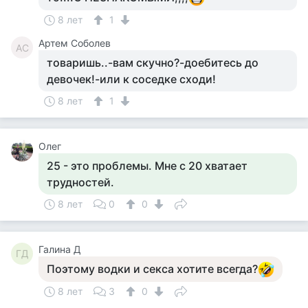
8 лет
1
Артем Соболев
АС
товаришь..-вам скучно?-доебитесь до
девочек!-или к соседке сходи!
8 лет
1
Олег
25 - это проблемы. Мне с 20 хватает
трудностей.
8 лет
0
0
Галина Д
ГД
Поэтому водки и секса хотите всегда?
8 лет
3
0