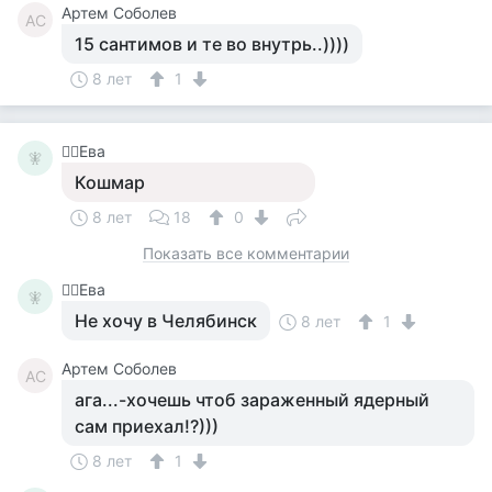
Артем Соболев
АС
15 сантимов и те во внутрь..))))
8 лет
1
🧚‍♀️Ева
🧚‍
Кошмар
8 лет
18
0
Показать все комментарии
🧚‍♀️Ева
🧚‍
Не хочу в Челябинск
8 лет
1
Артем Соболев
АС
ага...-хочешь чтоб зараженный ядерный
сам приехал!?)))
8 лет
1