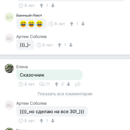
8 лет
1
Банный Лист
БЛ
8 лет
1
Артем Соболев
АС
)))_)-
8 лет
1
Елена
Сказочник
8 лет
11
0
Показать все комментарии
Артем Соболев
АС
))))_но сделаю на все 30!_)))
8 лет
1