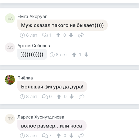
Elvira Akopyan
EA
Муж сказал такого не бывает)))))
8 лет
1
0
Артем Соболев
АС
))))))))))))
8 лет
1
Пчёлка
Большая фигура да дура!
8 лет
0
0
Лариса Хуснутдинова
ЛХ
волос размер...или носа
8 лет
7
0