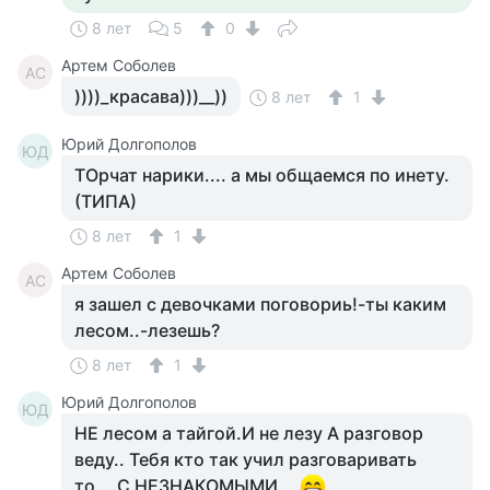
8 лет
5
0
Артем Соболев
АС
))))_красава)))__))
8 лет
1
Юрий Долгополов
ЮД
ТОрчат нарики.... а мы общаемся по инету.
(ТИПА)
8 лет
1
Артем Соболев
АС
я зашел с девочками поговориь!-ты каким
лесом..-лезешь?
8 лет
1
Юрий Долгополов
ЮД
НЕ лесом а тайгой.И не лезу А разговор
веду.. Тебя кто так учил разговаривать
то....С НЕЗНАКОМЫМИ,,,,