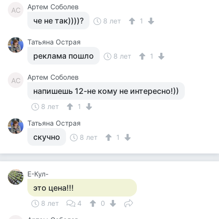
Артем Соболев
АС
че не так))))?
8 лет
1
Татьяна Острая
реклама пошло
8 лет
1
Артем Соболев
АС
напишешь 12-не кому не интересно!))
8 лет
1
Татьяна Острая
скучно
8 лет
1
Е-Кул-
это цена!!!
8 лет
4
0