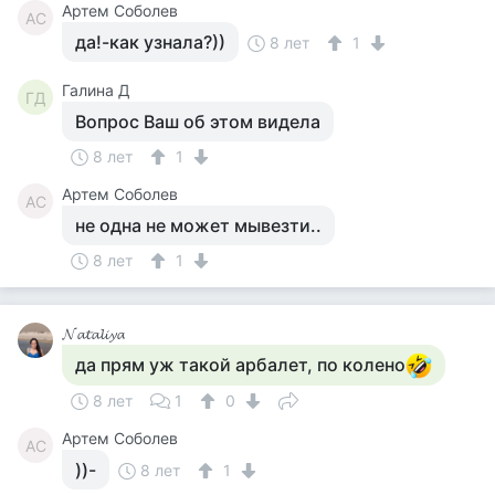
Артем Соболев
АС
да!-как узнала?))
8 лет
1
Галина Д
ГД
Вопрос Ваш об этом видела
8 лет
1
Артем Соболев
АС
не одна не может мывезти..
8 лет
1
𝓝𝓪𝓽𝓪𝓵𝓲𝔂𝓪
да прям уж такой арбалет, по колено
8 лет
1
0
Артем Соболев
АС
))-
8 лет
1