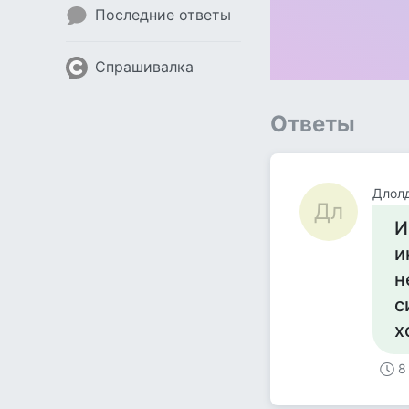
Последние ответы
Спрашивалка
Ответы
Длол
Дл
И
и
н
с
х
8