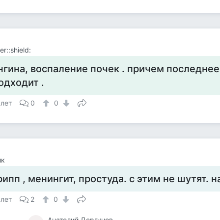
r::shield:
нгина, воспаление почек . причем последнее
одходит .
 лет
0
0
ик
рипп , менингит, простуда. с этим не шутят. 
 лет
2
0
Анатолий Дергунов