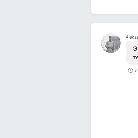
Aleks
Э
т
8