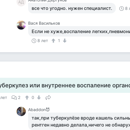
АД
все что угодно. нужен специалист.
8 
Вася Васильков
Если не хуже,воспаление легких,пневмон
8 лет
1
уберкулез или внутреннее воспаление орган
 лет
2
0
Abaddon😈
так,при туберкулёзе вроде кашель сильный
рентген недавно делала,ничего не обнар