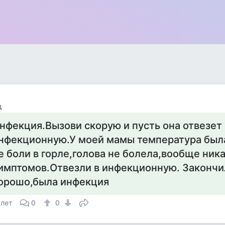
д
нфекция.Вызови скорую и пусть она отвезет 
нфекционную.У моей мамы температура была
е боли в горле,голова не болела,вообще ник
имптомов.Отвезли в инфекционную. Закончи
орошо,была инфекция
 лет
0
0