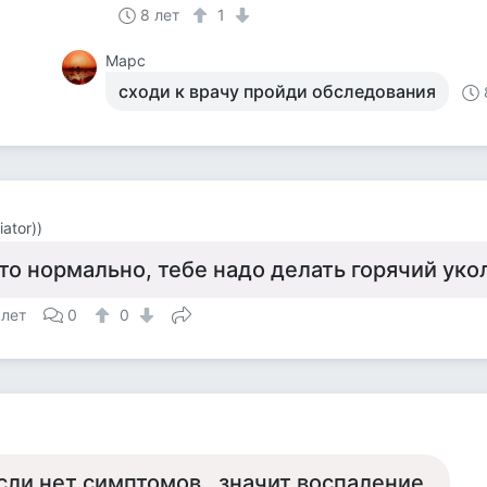
8 лет
1
Марс
сходи к врачу пройди обследования
iator))
то нормально, тебе надо делать горячий укол
 лет
0
0
сли нет симптомов , значит воспаление