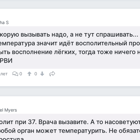
ha S
корую вызывать надо, а не тут спрашивать...
емпература значит идёт восполительный пр
ыть восполнение лёгких, тогда тоже ничего 
РВИ
 лет
0
0
el Myers
олит при 37. Врача вызавите. А то насоветуют
юбой орган может температурить. Не обязат
ростуда.