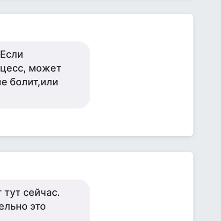
 Если
оцесс, может
не болит,или
 тут сейчас.
ельно это