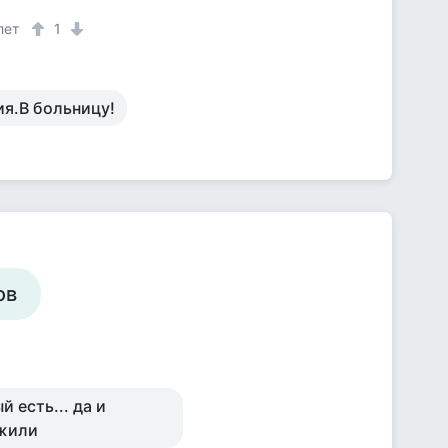
лет
1
ия.В больницу!
ов
 есть... да и
ужили