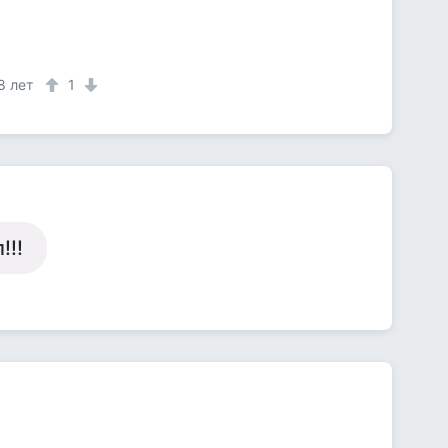
8 лет
1
!!!