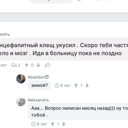
andrъ
нцефалитный клещ укусил . Скоро тебя част
ело и мозг . Иди в больницу пока не поздно
 лет
2
0
Abaddon😈
зимой?
8 лет
1
Aleksandrъ
Ааа... Вопрос написан месяц назад))) ну т
тобой .
8 лет
1