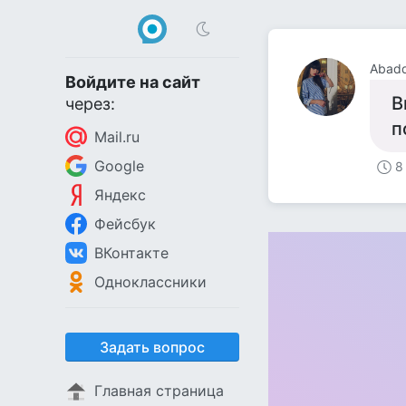
Abad
Войдите на сайт
В
через:
п
Mail.ru
Google
8
Яндекс
Фейсбук
ВКонтакте
Одноклассники
Задать вопрос
Главная страница