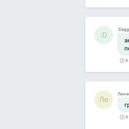
:Dagge
:D
а
п
8
Ленч
Ле
г
8