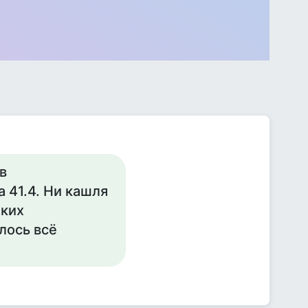
в
 41.4. Ни кашля
аких
лось всё