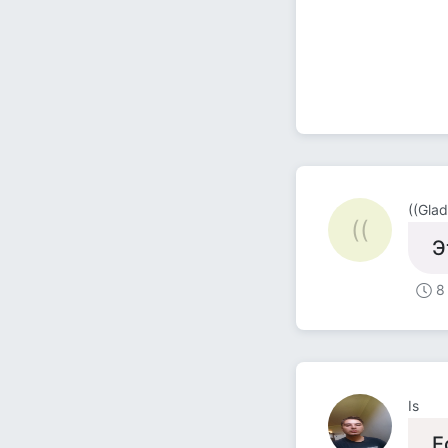
((Glad
((
Э
8
Is
Е