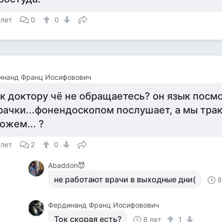
 лет
0
0
инанд Франц Иосифовович
 к доктору чё не обращаетесь? он язык посмо
рачки...фонендоскопом послушает, а мы трак
ожем... ?
 лет
2
0
Abaddon😈
не работают врачи в выходные дни(
8
Фердинанд Франц Иосифовович
Ток скорая есть?
8 лет
1