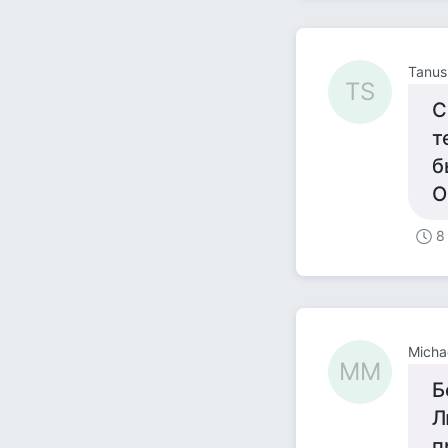
Tanus
TS
С
т
б
О
8
Micha
MM
Б
Л
п