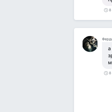
8
Ферд
а
з
м
8