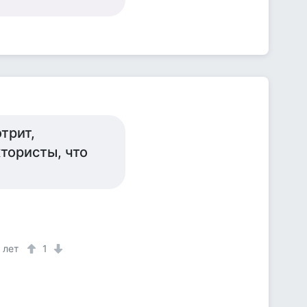
трит,
тористы, что
 лет
1