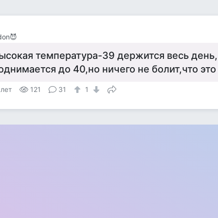
don😈
ысокая температура-39 держится весь день
однимается до 40,но ничего не болит,что эт
 лет
121
31
1