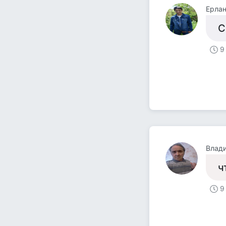
Ерла
С
9
Влад
ч
9