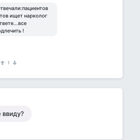
отвечали:пациентов
тов ищет нарколог
вете...все
одлечить !
1
е ввиду?