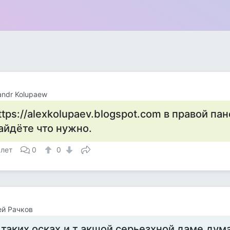
andr Kolupaew
ttps://alexkolupaev.blogspot.com в правой па
айдёте что нужно.
 лет
0
0
й Рачков
 таких осках,и т акшой серьезхной даме,дум