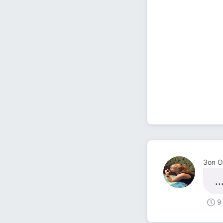
Зоя О
.
9