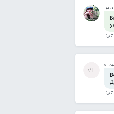
Татья
Б
у
7
V-Вра
VН
В
Д
7