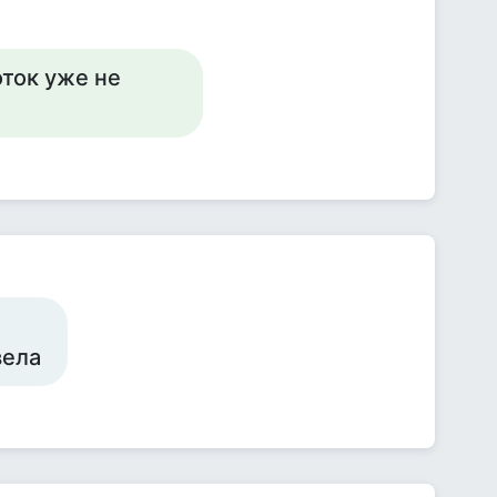
оток уже не
вела