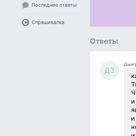
Последние ответы
Спрашивалка
Ответы
Дмит
ДЗ
к
Т
Ч
и
я
и
н
и