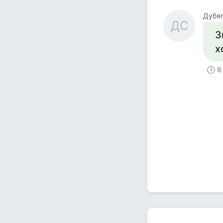
Дубяг
ДС
З
х
8