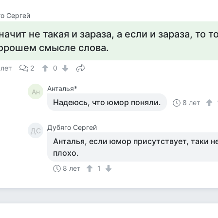
о Сергей
начит не такая и зараза, а если и зараза, то т
орошем смысле слова.
 лет
2
0
Анталья*
Ан
Надеюсь, что юмор поняли.
8 лет
Дубяго Сергей
ДС
Анталья, если юмор присутствует, таки не
плохо.
8 лет
1