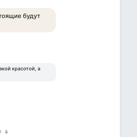
стоящие будут
такой красотой, а
1