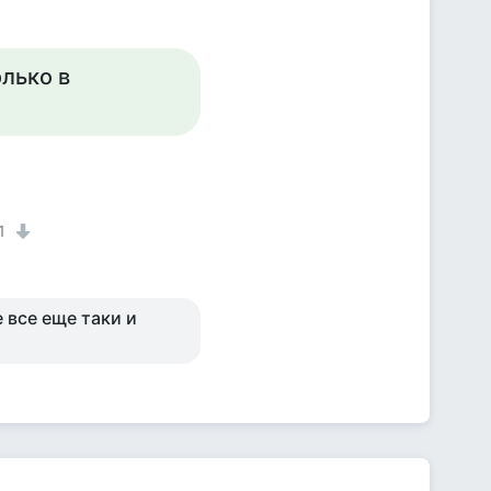
олько в
1
 все еще таки и