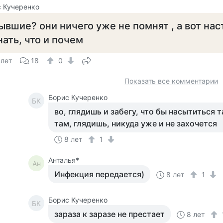
 Кучеренко
ывшие? они ничего уже не помнят , а вот на
нать, что и почем
 лет
18
0
Показать все комментарии
Борис Кучеренко
БК
во, глядишь и забегу, что бы насытиться 
там, глядишь, никуда уже и не захочется
8 лет
1
Анталья*
Ан
Инфекция передается)
8 лет
1
Борис Кучеренко
БК
зараза к заразе не престает
8 лет