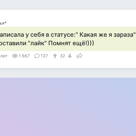
ья*
аписала у себя в статусе:" Какая же я зараз
оставили "лайк" Помнят ещё!)))
 лет
1 667
137
32