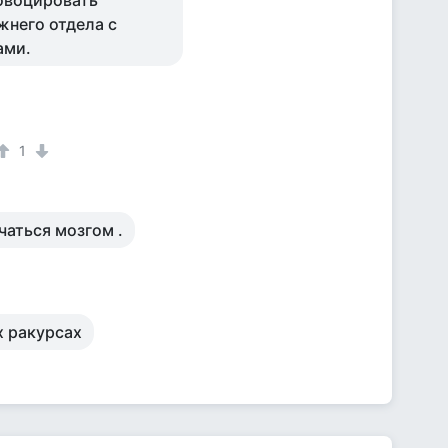
ровоцировать
жнего отдела с
ами.
1
чаться мозгом .
х ракурсах