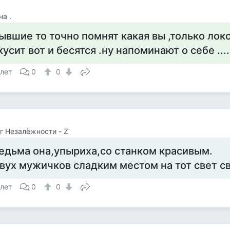
на .
ывшие то точно помнят какая вы ,только лок
кусит вот и бесятся .ну напоминают о себе ....
 лет
0
0
г Незалёжности - Z
едьма она,упыриха,со станком красивым.
вух мужичков сладким местом на тот свет с
 лет
0
0