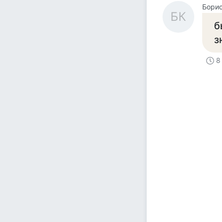
Борис
БК
б
з
8