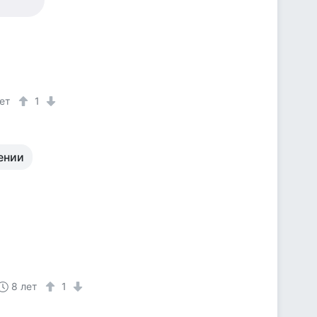
ет
1
ении
8 лет
1