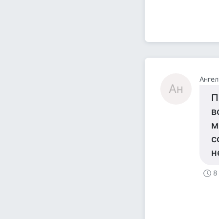
Ангел
Ан
П
в
м
с
н
8