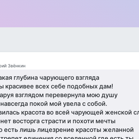
рий Звёнкин
акая глубина чарующего взгляда
ы красивее всех себе подобных дам!
аруя взглядом перевернула мою душу
 навсегда покой мой увела с собой.
вилась красота во всей чарующей женской с
 нет восторга страсти и похоти мечты
о есть лишь лицезрение красоты желанной
 трепет единения со вселенной где есть ты