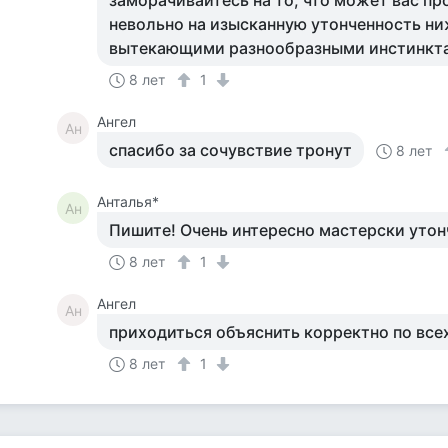
заморачивайтесь на то, что может вас п
невольно на изысканную утонченность ни
вытекающими разнообразными инстинкт
8 лет
1
Ангел
Ан
спасибо за сочувствие тронут
8 лет
Анталья*
Ан
Пишите! Очень интересно мастерски утон
8 лет
1
Ангел
Ан
приходиться объяснить корректно по все
8 лет
1