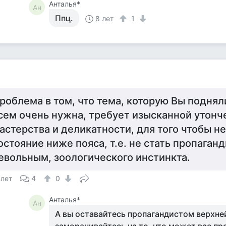
Анталья*
Ан
Ппц.
8 лет
1
роблема в том, что тема, которую Вы поднял
сем очень нужна, требует изысканной утонч
астерства и деликатности, для того чтобы не
остояние ниже пояса, т.е. не стать пропаганд
евольным, зоологического инстинкта.
 лет
4
0
Анталья*
Ан
А вы оставайтесь пропагандистом верхней