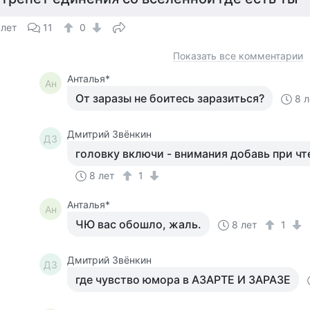
 лет
11
0
Показать все комментарии
Анталья*
Ан
От заразы не боитесь заразиться?
8 л
Дмитрий Звёнкин
ДЗ
головку включи - внимания добавь при чт
8 лет
1
Анталья*
Ан
ЧЮ вас обошло, жаль.
8 лет
1
Дмитрий Звёнкин
ДЗ
где чувство юмора в АЗАРТЕ И ЗАРАЗЕ