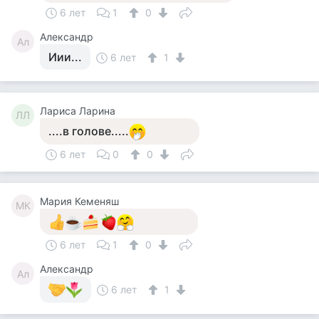
6 лет
1
0
Александр
Ал
Иии...
6 лет
1
Лариса Ларина
ЛЛ
....в голове.....
6 лет
0
0
Мария Кеменяш
МК
6 лет
1
0
Александр
Ал
6 лет
1