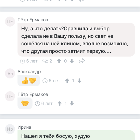
Пётр Ермаков
ПЕ
Ну, а что делать?Сравнила и выбор
сделала не в Вашу пользу, но свет не
сошёлся на ней клином, вполне возможно,
что другая просто затмит первую....
6 лет
2
0
Александр
Ал
6 лет
1
Пётр Ермаков
ПЕ
6 лет
1
Ирина
Ир
Нашел я тебя босую, худую