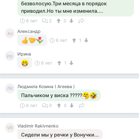
безволосую.Три месяца в порядок
приводил.Но ты мне изменила....
6 лет
2
0
Александр
Ал
6 лет
1
Ирина
Ир
6 лет
1
Людмила Козина ( Агеева )
ЛК
Пальчиком у виска ?????
6 лет
0
0
Vladimir Rakivnenko
VR
Сидели мы у речки у Вонучки...