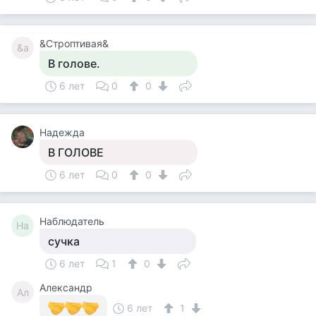
&Строптивая&
&a
В голове.
6 лет
0
0
Надежда
В ГОЛОВЕ
6 лет
0
0
Наблюдатель
На
сучка
6 лет
1
0
Александр
Ал
6 лет
1