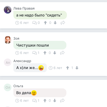
Лева Правая
а не надо было "сидеть"
6 лет
0
0
Зоя
Чистушки пошли
6 лет
1
0
Александр
Ал
А х)ли же...
6 лет
1
Ольга
Ол
Во дела
6 лет
1
0