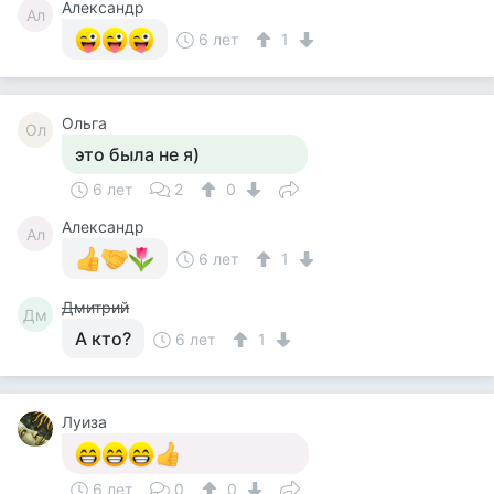
Александр
Ал
6 лет
1
Ольга
Ол
это была не я)
6 лет
2
0
Александр
Ал
6 лет
1
Дмитрий
Дм
А кто?
6 лет
1
Луиза
6 лет
0
0