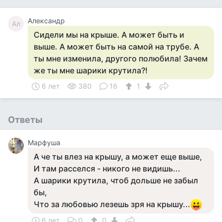
Александр
Ал
Сидели мы на крыше. А может быть и
выше. А может быть на самой на трубе. А
ты мне изменила, другого полюбила! Зачем
же ты мне шарики крутила?!
6 лет
380
16
1
Ответы
Марфуша
А че ты влез на крышу, а может еще выше,
И там расселся - никого не видишь...
А шарики крутила, чтоб дольше не забыл
бы,
Что за любовью лезешь зря на крышу...
6 лет
0
0