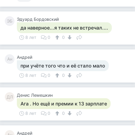
Эдуард Бордовский
ЭБ
да наверное...я таких не встречал....
8 лет
0
0
Андрей
Ан
при учёте того что и её стало мало
8 лет
0
0
Денис Лемешкин
ДЛ
Ага . Но ещё и премии к 13 зарплате
8 лет
0
0
Андрей
Ан