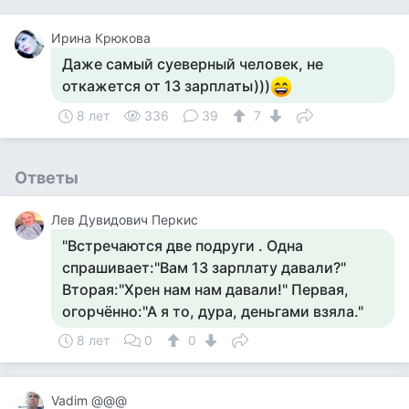
Ирина Крюкова
Даже самый суеверный человек, не
откажется от 13 зарплаты)))
8 лет
336
39
7
Ответы
Лев Дувидович Перкис
"Встречаются две подруги . Одна
спрашивает:"Вам 13 зарплату давали?"
Вторая:"Хрен нам нам давали!" Первая,
огорчённо:"А я то, дура, деньгами взяла."
8 лет
0
0
Vadim @@@