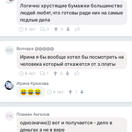
Логично хрустящие бумажки большинство
людей любят,что готовы ради них на самые
подлые дела
8 лет
0
0
Волчара @@@@@
В@
Ирина я бы вообще хотел бы посмотреть на
человека который откажется от з.платы
8 лет
1
0
Ирина Крюкова
8 лет
1
Пламен Ангелов
ПА
однозначно)) вот и получается - дело в
деньгах а не в вере