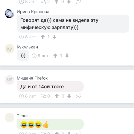
8 лет
2
0
Ирина Крюкова
Говорят да))) сама не видела эту
мифическую зарплату)))
8 лет
1
Кукулькан
Ку
)))
8 лет
1
Мишаня Firefox
МF
Да и от 14ой тоже
8 лет
0
0
Timur
Ti
8 лет
0
0