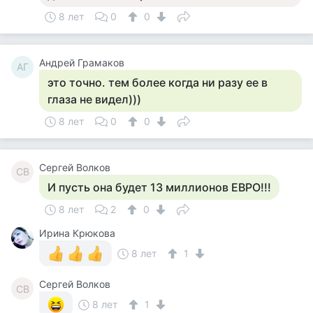
8 лет
0
0
Андрей Грамаков
АГ
это точно. тем более когда ни разу ее в
глаза не видел)))
8 лет
0
0
Сергей Волков
СВ
И пусть она будет 13 миллионов ЕВРО!!!
8 лет
2
0
Ирина Крюкова
8 лет
1
Сергей Волков
СВ
8 лет
1