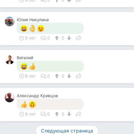
Юлия Никулина
8 лет
0
0
Виталий
8 лет
0
0
Александр Кривцов
8 лет
0
0
Следующая страница