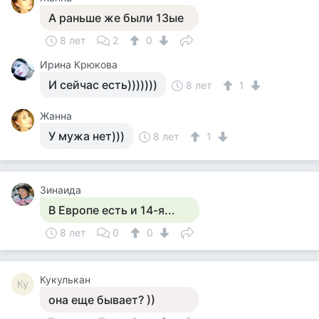
А раньше же были 13ые
8 лет
2
0
Ирина Крюкова
И сейчас есть)))))))
8 лет
1
Жанна
У мужа нет)))
8 лет
1
Зинаида
В Европе есть и 14-я...
8 лет
0
0
Кукулькан
Ку
она еще бывает? ))