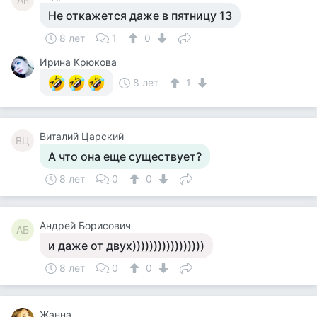
Не откажется даже в пятницу 13
8 лет
1
0
Ирина Крюкова
8 лет
1
Виталий Царский
ВЦ
А что она еще существует?
8 лет
0
0
Андрей Борисович
АБ
и даже от двух)))))))))))))))))
8 лет
0
0
Жанна