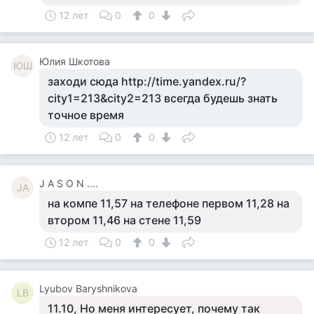
12 лет
0
0
Юлия Шкотова
ЮШ
заходи сюда http://time.yandex.ru/?
city1=213&city2=213 всегда будешь знать
точное время
12 лет
0
0
J A S O N ....
JA
на компе 11,57 на телефоне первом 11,28 на
втором 11,46 на стене 11,59
12 лет
0
0
Lyubov Baryshnikova
LB
11.10, Но меня интересует, почему так