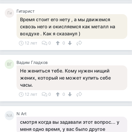
Гитарист
Ги
Время стоит его нету , а мы движемся
сквозь него и окисляемся как металл на
вохдухе . Как я сказанул )
12 лет
0
0
Вадим Гладков
ВГ
Не жениться тебе. Кому нужен нищий
жених, который не может купить себе
часы.
12 лет
0
0
N Art
NA
смотря когда вы задавали этот вопрос... у
меня одно время, у вас было другое