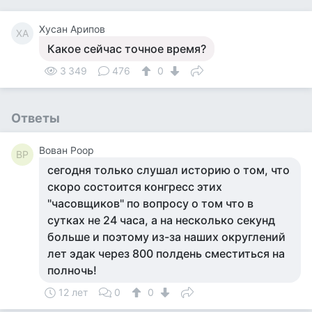
Хусан Арипов
ХА
Какое сейчас точное время?
3 349
476
0
Ответы
Вован Роор
ВР
сегодня только слушал историю о том, что
скоро состоится конгресс этих
"часовщиков" по вопросу о том что в
сутках не 24 часа, а на несколько секунд
больше и поэтому из-за наших округлений
лет эдак через 800 полдень сместиться на
полночь!
12 лет
0
0