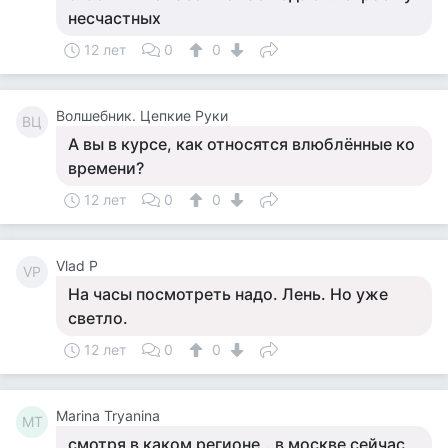
несчастных
12 лет
0
0
Волшебник. Цепкие Руки
ВЦ
А вы в курсе, как относятся влюблённые ко
времени?
12 лет
0
0
Vlad P
VP
На часы посмотреть надо. Лень. Но уже
светло.
12 лет
0
0
Marina Tryanina
MT
смотря в каком регионе...в москве сейчас