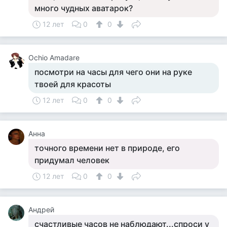
много чудных аватарок?
12 лет
0
0
Ochio Amadare
посмотри на часы для чего они на руке
твоей для красоты
12 лет
0
0
Анна
точного времени нет в природе, его
придумал человек
12 лет
0
0
Андрей
счастливые часов не наблюдают...спроси у