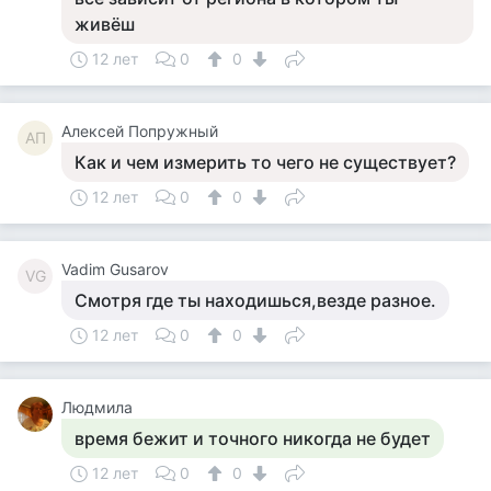
живёш
12 лет
0
0
Алексей Попружный
АП
Как и чем измерить то чего не существует?
12 лет
0
0
Vadim Gusarov
VG
Смотря где ты находишься,везде разное.
12 лет
0
0
Людмила
время бежит и точного никогда не будет
12 лет
0
0