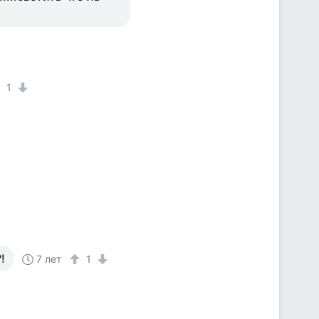
1
!
7 лет
1