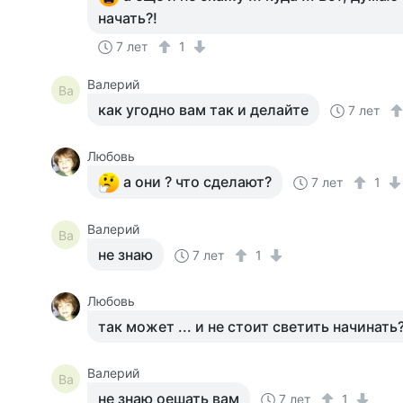
начать?!
7 лет
1
Валерий
Ва
как угодно вам так и делайте
7 лет
Любовь
а они ? что сделают?
7 лет
1
Валерий
Ва
не знаю
7 лет
1
Любовь
так может ... и не стоит светить начинать?
Валерий
Ва
не знаю оешать вам
7 лет
1