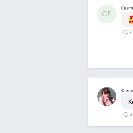
Светл
СЛ
7
Фадин
К
6