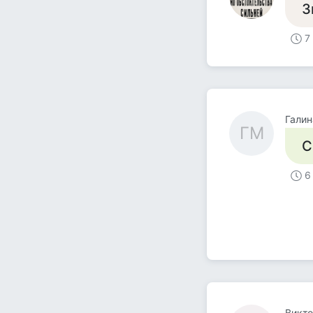
З
7
Галин
ГМ
С
6
Викто