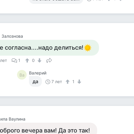
 Залознова
е согласна....надо делиться!
 лет
1
0
Валерий
Ва
да
7 лет
1
ила Ваулина
оброго вечера вам! Да это так!