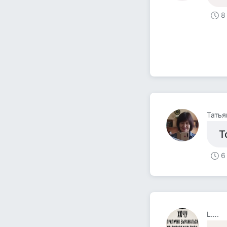
8
Татья
Т
6
L….