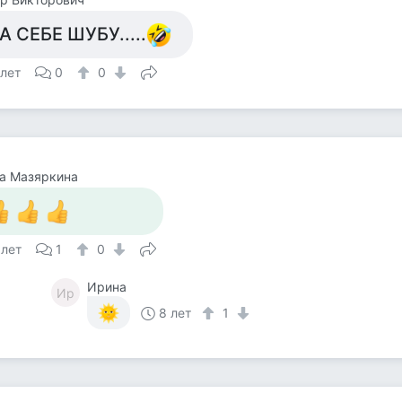
А СЕБЕ ШУБУ.....
 лет
0
0
а Мазяркина
 лет
1
0
Ирина
Ир
8 лет
1