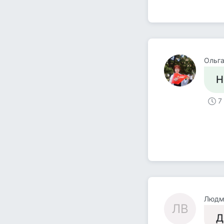
Ольга
Н
7
Людм
ЛВ
Д