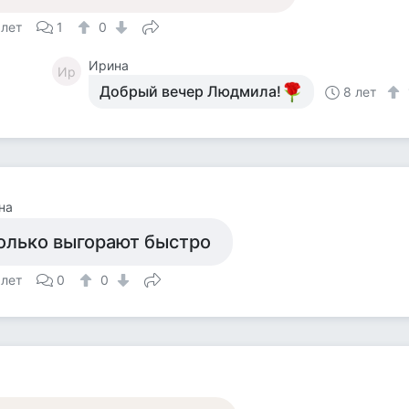
 лет
1
0
Ирина
Ир
Добрый вечер Людмила!
8 лет
на
олько выгорают быстро
 лет
0
0