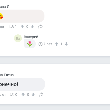
ана Л
 лет
1
0
Валерий
Ва
7 лет
1
а Елена
онечно!
 лет
0
0