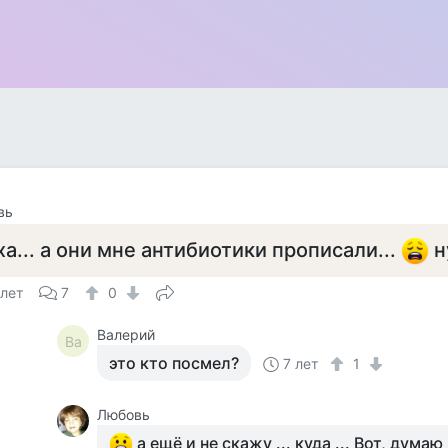
вь
ха... а они мне антибиотики прописали...
н
 лет
7
0
Валерий
Ва
это кто посмел?
7 лет
1
Любовь
а ещё и не скажу ... куда ... Вот, думаю 