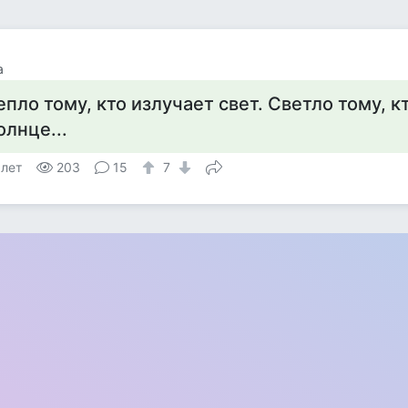
а
епло тому, кто излучает свет. Светло тому, к
олнце...
 лет
203
15
7