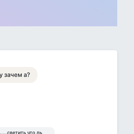
у зачем а?
.....светить что ль