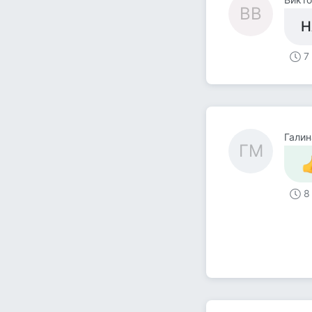
ВВ
Н
7
Галин
ГМ
8