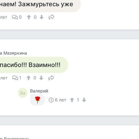
наем! Зажмурьтесь уже
 лет
0
0
а Мазяркина
пасибо!!! Взаимно!!!
 лет
1
0
Валерий
Ва
6 лет
1
р Викторович