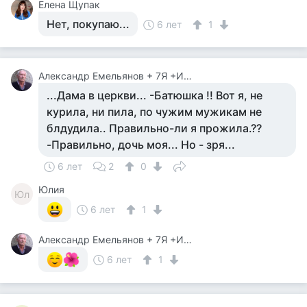
Елена Щупак
Нет, покупаю...
6 лет
1
Александр Емельянов + 7Я +Инструктор Туризма
...Дама в церкви... -Батюшка !! Вот я, не
курила, ни пила, по чужим мужикам не
блдудила.. Правильно-ли я прожила.??
-Правильно, дочь моя... Но - зря...
6 лет
2
0
Юлия
Юл
6 лет
1
Александр Емельянов + 7Я +Инструктор Туризма
6 лет
1