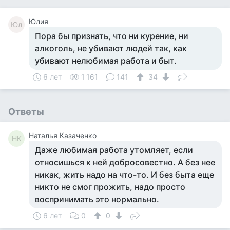
Юлия
Юл
Пора бы признать, что ни курение, ни
алкоголь, не убивают людей так, как
убивают нелюбимая работа и быт.
6 лет
1 161
141
34
Ответы
Наталья Казаченко
НК
Даже любимая работа утомляет, если
относишься к ней добросовестно. А без нее
никак, жить надо на что-то. И без быта еще
никто не смог прожить, надо просто
воспринимать это нормально.
6 лет
0
0