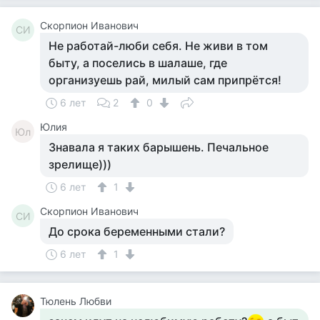
Скорпион Иванович
СИ
Не работай-люби себя. Не живи в том
быту, а поселись в шалаше, где
организуешь рай, милый сам припрётся!
6 лет
2
0
Юлия
Юл
Знавала я таких барышень. Печальное
зрелище)))
6 лет
1
Скорпион Иванович
СИ
До срока беременными стали?
6 лет
1
Тюлень Любви