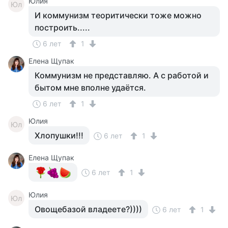
Юлия
Юл
И коммунизм теоритически тоже можно
построить.....
6 лет
1
Елена Щупак
Коммунизм не представляю. А с работой и
бытом мне вполне удаётся.
6 лет
1
Юлия
Юл
Хлопушки!!!
6 лет
1
Елена Щупак
6 лет
1
Юлия
Юл
Овощебазой владеете?))))
6 лет
1