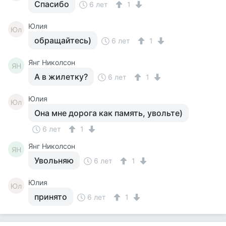
Спасибо
6 лет
1
Юлия
Юл
обращайтесь)
6 лет
1
Янг Николсон
ЯН
А в жилетку?
6 лет
1
Юлия
Юл
Она мне дорога как память, увольте)
6 лет
1
Янг Николсон
ЯН
Увольняю
6 лет
1
Юлия
Юл
принято
6 лет
1