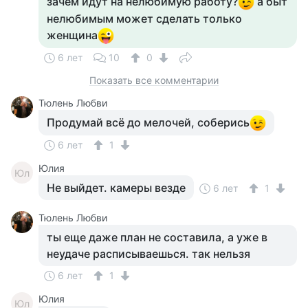
зачем идут на нелюбимую работу?
а быт
нелюбимым может сделать только
женщина
6 лет
10
0
Показать все комментарии
Тюлень Любви
Продумай всё до мелочей, соберись
6 лет
1
Юлия
Юл
Не выйдет. камеры везде
6 лет
1
Тюлень Любви
ты еще даже план не составила, а уже в
неудаче расписываешься. так нельзя
6 лет
1
Юлия
Юл