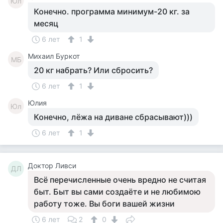
Юл
Конечно. программа минимум-20 кг. за
месяц
6 лет
1
Михаил Буркот
МБ
20 кг набрать? Или сбросить?
6 лет
1
Юлия
Юл
Конечно, лёжа на диване сбрасывают)))
6 лет
1
Доктор Ливси
ДЛ
Всё перечисленные очень вредно не считая
быт. Быт вы сами создаёте и не любимою
работу тоже. Вы боги вашей жизни
6 лет
2
0