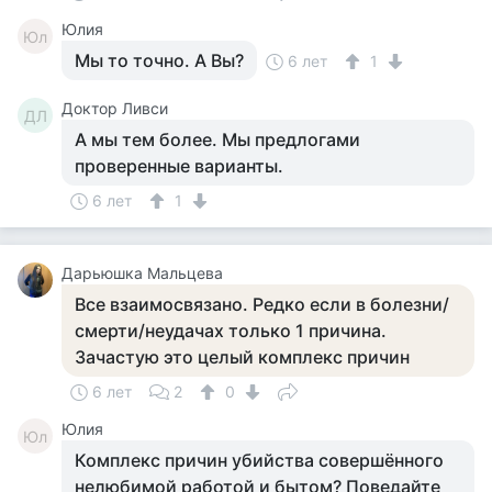
Юлия
Юл
Мы то точно. А Вы?
6 лет
1
Доктор Ливси
ДЛ
А мы тем более. Мы предлогами
проверенные варианты.
6 лет
1
Дарьюшка Мальцева
Все взаимосвязано. Редко если в болезни/
смерти/неудачах только 1 причина.
Зачастую это целый комплекс причин
6 лет
2
0
Юлия
Юл
Комплекс причин убийства совершённого
нелюбимой работой и бытом? Поведайте