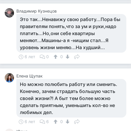
Владимир Кузнецов
Это так...Ненавижу свою работу...Пора бы
правителям понять,что за ум и руки,надо
платить...Но,они себе квартиры
меняют...Машины-а я -нищим стал...Я
уровень жизни меняю...На худший...
6 лет
0
0
Елена Щупак
Но можно полюбить работу или сменить.
Конечно, зачем страдать большую часть
своей жизни?! А быт тем более можно
сделать приятным, уменьшить кол-во не
любимых дел.
6 лет
6
0