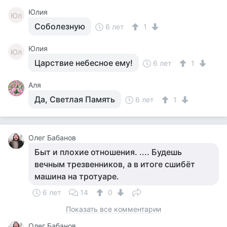
Юлия
Юл
Соболезную
6 лет
1
Юлия
Юл
Царствие небесное ему!
6 лет
1
Аля
Да, Светлая Память
6 лет
1
Олег Бабанов
Быт и плохие отношения. .... Будешь
вечным трезвенников, а в итоге сшибёт
машина на тротуаре.
6 лет
14
0
Показать все комментарии
Олег Бабанов