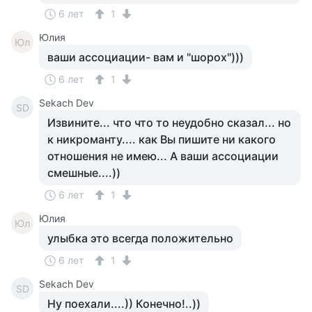
6 лет
1
Юлия
Юл
ваши ассоциации- вам и "шорох")))
6 лет
1
Sekach Dev
SD
Извините... что что то неудобно сказал... но
к никроманту.... как Вы пишите ни какого
отношения не имею... А ваши ассоциации
смешные....))
6 лет
1
Юлия
Юл
улыбка это всегда положительно
6 лет
1
Sekach Dev
SD
Ну поехали....)) Конечно!..))