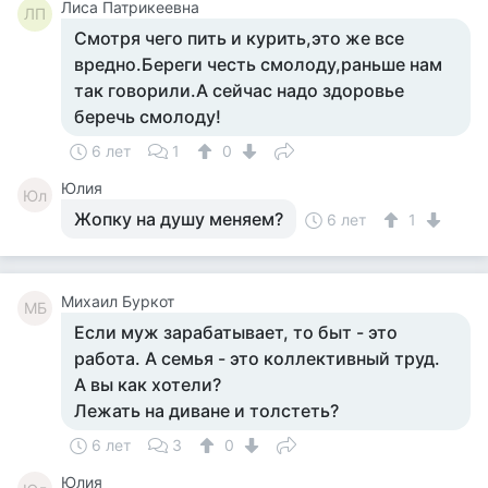
Лиса Патрикеевна
ЛП
Смотря чего пить и курить,это же все
вредно.Береги честь смолоду,раньше нам
так говорили.А сейчас надо здоровье
беречь смолоду!
6 лет
1
0
Юлия
Юл
Жопку на душу меняем?
6 лет
1
Михаил Буркот
МБ
Если муж зарабатывает, то быт - это
работа. А семья - это коллективный труд.
А вы как хотели?
Лежать на диване и толстеть?
6 лет
3
0
Юлия