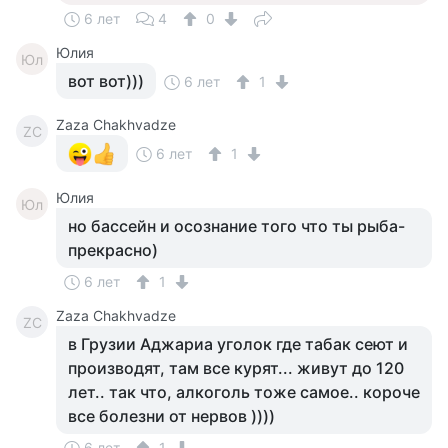
6 лет
4
0
Юлия
Юл
вот вот)))
6 лет
1
Zaza Chakhvadze
ZC
6 лет
1
Юлия
Юл
но бассейн и осознание того что ты рыба-
прекрасно)
6 лет
1
Zaza Chakhvadze
ZC
в Грузии Аджариа уголок где табак сеют и
производят, там все курят... живут до 120
лет.. так что, алкоголь тоже самое.. короче
все болезни от нервов ))))
6 лет
1