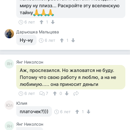
миру ну плизз... Раскройте эту вселенскую
тайну
6 лет
1
Дарьюшка Мальцева
Ну-ну
6 лет
1
Янг Николсон
ЯН
Аж, прослезился. Но жаловатся не буду.
Потому что свою работу я люблю, а на не
любимую..... она приносит деньги
6 лет
7
0
Юлия
Юл
платочек?)))
6 лет
1
Янг Николсон
ЯН