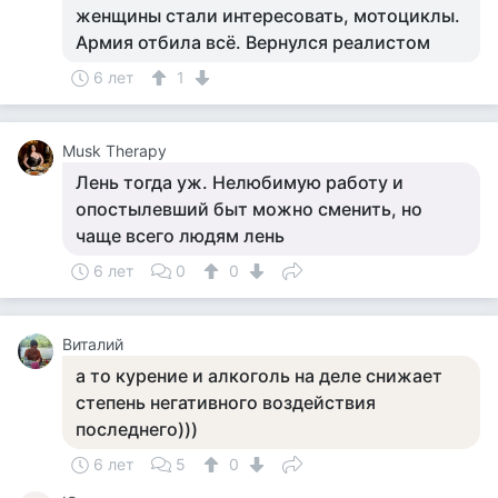
женщины стали интересовать, мотоциклы.
Армия отбила всё. Вернулся реалистом
6 лет
1
Musk Therapy
Лень тогда уж. Нелюбимую работу и
опостылевший быт можно сменить, но
чаще всего людям лень
6 лет
0
0
Виталий
а то курение и алкоголь на деле снижает
степень негативного воздействия
последнего)))
6 лет
5
0