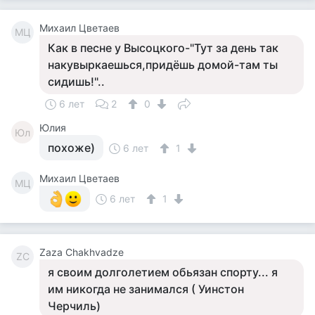
Михаил Цветаев
МЦ
Как в песне у Высоцкого-"Тут за день так
накувыркаешься,придёшь домой-там ты
сидишь!"..
6 лет
2
0
Юлия
Юл
похоже)
6 лет
1
Михаил Цветаев
МЦ
6 лет
1
Zaza Chakhvadze
ZC
я своим долголетием обьязан спорту... я
им никогда не занимался ( Уинстон
Черчиль)