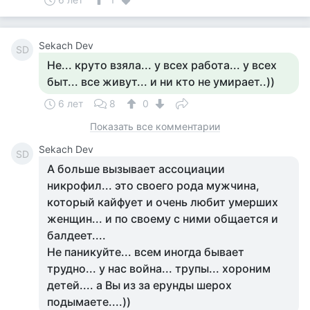
Sekach Dev
SD
Не... круто взяла... у всех работа... у всех
быт... все живут... и ни кто не умирает..))
6 лет
8
0
Показать все комментарии
Sekach Dev
SD
А больше вызывает ассоциации
никрофил... это своего рода мужчина,
который кайфует и очень любит умерших
женщин... и по своему с ними общается и
балдеет....
Не паникуйте... всем иногда бывает
трудно... у нас война... трупы... хороним
детей.... а Вы из за ерунды шерох
подымаете....))