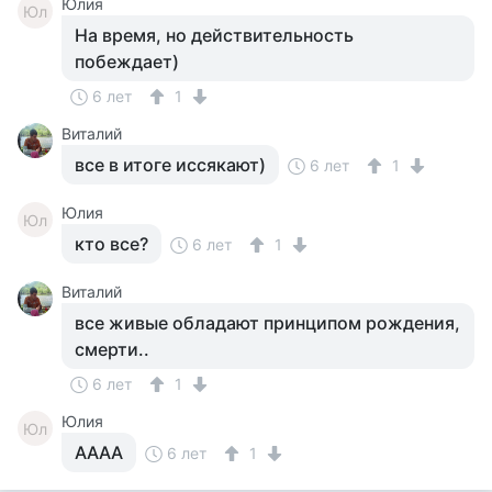
Юлия
Юл
На время, но действительность
побеждает)
6 лет
1
Виталий
все в итоге иссякают)
6 лет
1
Юлия
Юл
кто все?
6 лет
1
Виталий
все живые обладают принципом рождения,
смерти..
6 лет
1
Юлия
Юл
АААА
6 лет
1