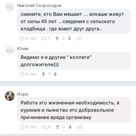
Николай Скороходов
НС
смените, кто Вам мешает ... алкаши живут
от силы 45 лет ...сведения с сельского
кладбища . где знают друг друга..
6 лет
1
0
Юлия
Юл
Видимо я и другие " коллеги"
долгожители)))
6 лет
1
Иори
Работа это жизненная необходимость, а
курение и пьянство это добровольное
причинение вреда организму
6 лет
0
0