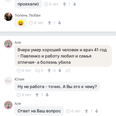
проехали)
6 лет
1
Тюлень Любви
6 лет
1
Аля
Вчера умер хороший человек и врач 41 год
- Павленко и работу любил и семья
отличая- а болезнь убила
6 лет
5
0
Юлия
Юл
Ну не работа - точно. А Вы это к чему?
6 лет
1
Аля
Ответ на Ваш вопрос
6 лет
1