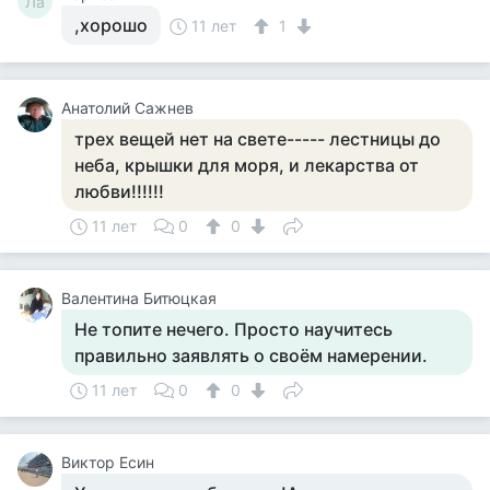
Ла
,хорошо
11 лет
1
Анатолий Сажнев
трех вещей нет на свете----- лестницы до
неба, крышки для моря, и лекарства от
любви!!!!!!
11 лет
0
0
Валентина Битюцкая
Не топите нечего. Просто научитесь
правильно заявлять о своём намерении.
11 лет
0
0
Виктор Есин