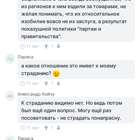
из регионов к ним ездили за товарами, не
желая понимать, что их относительное
изобилие вовсе не их заслуга, а результат
показушной политики "партии и
правительства".
11 лет
1
Лариса
Ла
а какое отношение это имеет к моему
страданию?
11 лет
1
Александр Койчу
АК
К страданию видимо нет. Но ведь потом
был ещё один вопрос. Могу ещё раз
посоветовать - не страдать понапрасну.
11 лет
1
Лариса