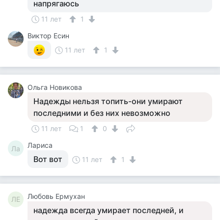
напрягаюсь
11 лет
1
Виктор Есин
11 лет
1
Ольга Новикова
Надежды нельзя топить-они умирают
последними и без них невозможно
11 лет
1
0
Лариса
Ла
Вот вот
11 лет
1
Любовь Ермухан
ЛЕ
надежда всегда умирает последней, и