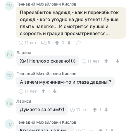
Геннадий Михайлович Кислов
ГМ
Переизбыток надежд - как и переизбыток
одежд - кого угодно на дно утянет! Лучше
плыть налегке... И смотрится лучше и
скорость и грация просматривается...
11 лет
5
0
Лариса
Ла
Хм! Неплохо сказано!)))
11 лет
1
Геннадий Михайлович Кислов
ГМ
А зачем мужчинам-то и глаза дадены!?
11 лет
1
Лариса
Ла
Думаете за этим!?)
11 лет
1
Геннадий Михайлович Кислов
ГМ
Краем глаза и бдим...
11 лет
1