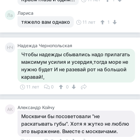
Лариса
Ла
тяжело вам однако
11 лет
1
Надежда Чернопольская
НЧ
Чтобы надежды сбывались надо прилагать
максимум усилия и усердия,тогда море не
нужно будет И не разевай рот на большой
каравай!,
11 лет
0
0
Александр Койчу
АК
Москвичи бы посоветовали "не
раскатывать губы". Хотя я жутко не люблю
это выражение. Вместе с москвичами.