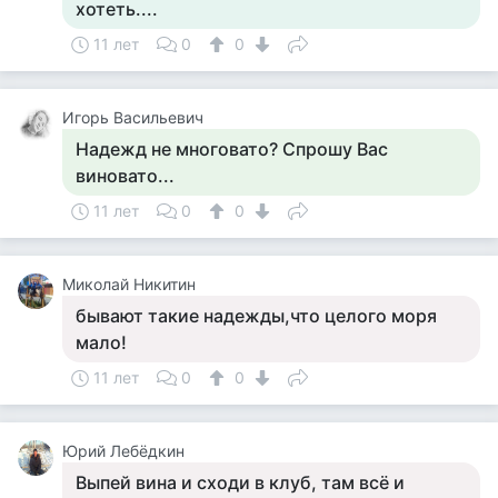
хотеть....
11 лет
0
0
Игорь Васильевич
Надежд не многовато? Спрошу Вас
виновато...
11 лет
0
0
Миколай Никитин
бывают такие надежды,что целого моря
мало!
11 лет
0
0
Юрий Лебёдкин
Выпей вина и сходи в клуб, там всё и