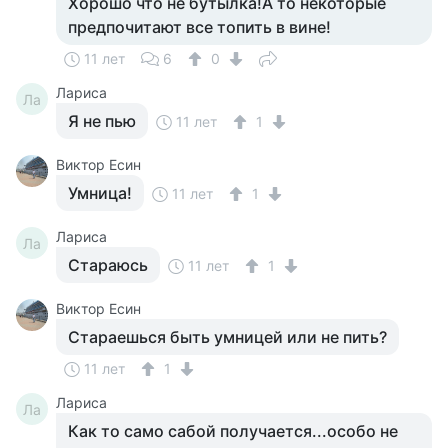
Хорошо что не бутылка!А то некоторые
предпочитают все топить в вине!
11 лет
6
0
Лариса
Ла
Я не пью
11 лет
1
Виктор Есин
Умница!
11 лет
1
Лариса
Ла
Стараюсь
11 лет
1
Виктор Есин
Стараешься быть умницей или не пить?
11 лет
1
Лариса
Ла
Как то само сабой получается...особо не