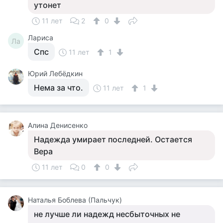
утонет
11 лет
2
0
Лариса
Ла
Спс
11 лет
1
Юрий Лебёдкин
Нема за что.
11 лет
1
Алина Денисенко
Надежда умирает последней. Остается
Вера
11 лет
0
0
Наталья Боблева (Пальчук)
не лучше ли надежд несбыточных не