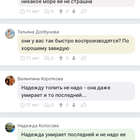
никакое море ей не страшна
11 лет
0
0
Татьяна Долбунова
они у вас так быстро воспроизводятся? По
хорошему завидую
11 лет
0
0
Валентина Короткова
Надежду топить не надо - она даже
умирает и то последней...
11 лет
0
0
Надежда Колосова
Надежда умирает последней и не надо ее