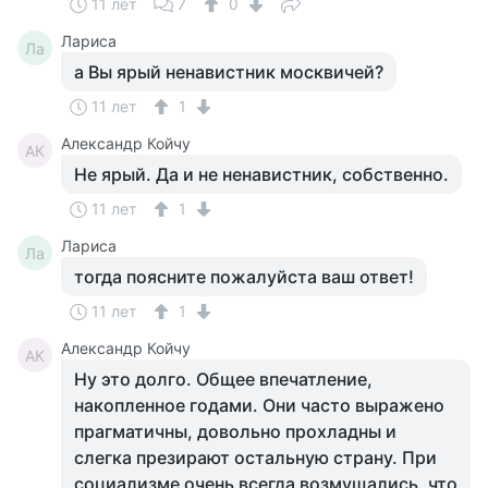
11 лет
7
0
Лариса
Ла
а Вы ярый ненавистник москвичей?
11 лет
1
Александр Койчу
АК
Не ярый. Да и не ненавистник, собственно.
11 лет
1
Лариса
Ла
тогда поясните пожалуйста ваш ответ!
11 лет
1
Александр Койчу
АК
Ну это долго. Общее впечатление,
накопленное годами. Они часто выражено
прагматичны, довольно прохладны и
слегка презирают остальную страну. При
социализме очень всегда возмущались, что