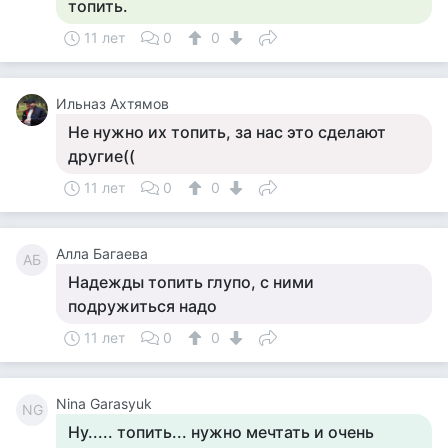
топить.
11 лет
0
0
Ильназ Ахтямов
Не нужно их топить, за нас это сделают
другие((
11 лет
0
0
Алла Багаева
АБ
Надежды топить глупо, с ними
подружиться надо
11 лет
0
0
Nina Garasyuk
NG
Ну..... топить... нужно мечтать и очень