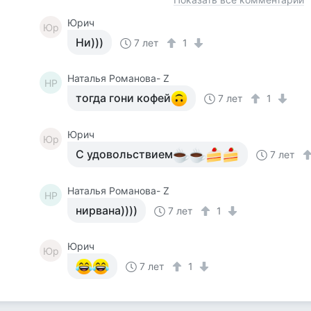
Юрич
Юр
Ни)))
7 лет
1
Наталья Романова- Z
НР
тогда гони кофей
7 лет
1
Юрич
Юр
С удовольствием
7 лет
Наталья Романова- Z
НР
нирвана))))
7 лет
1
Юрич
Юр
7 лет
1