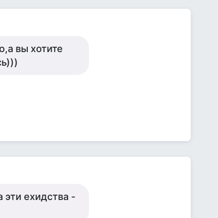
о,а вы хотите
ь)))
 эти ехидства -