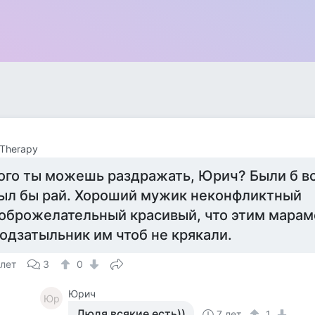
Therapy
ого ты можешь раздражать, Юрич? Были б вс
ыл бы рай. Хороший мужик неконфликтный
оброжелательный красивый, что этим марам
одзатыльник им чтоб не крякали.
 лет
3
0
Юрич
Юр
Людя всякие есть))
7 лет
1