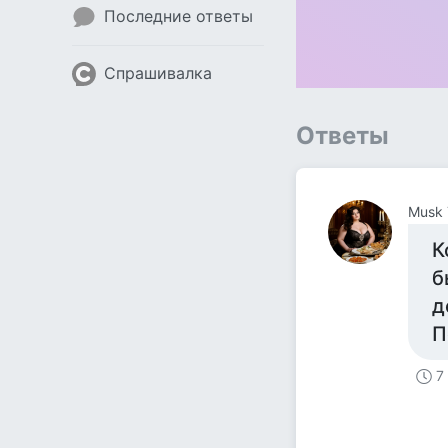
Последние ответы
Спрашивалка
Ответы
Musk 
К
б
д
П
7