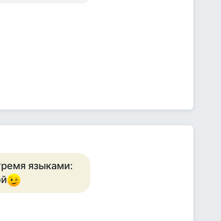
тремя языками:
ой