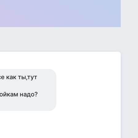
е как ты,тут
ойкам надо?