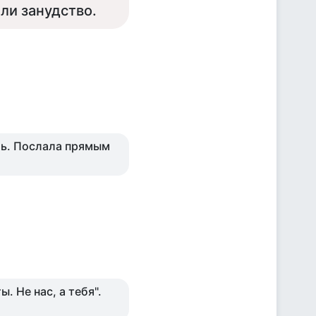
ли занудство.
ть. Послала прямым
ы. Не нас, а тебя".