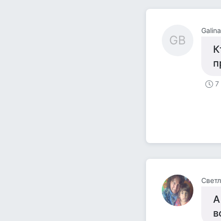
Galina
GB
К
п
7
Светл
А
в