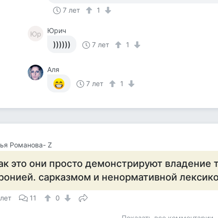
7 лет
1
Юрич
Юр
))))))
7 лет
1
Аля
7 лет
1
ья Романова- Z
ак это они просто демонстрируют владение 
ронией. сарказмом и ненормативной лексик
 лет
11
0
Показать все комментарии