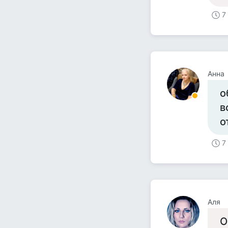
7
Анна
о
в
о
7
Аля
О