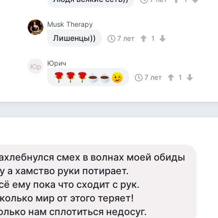
Musk Therapy
Лишенцы))
7 лет
1
Юрич
Юр
7 лет
1
ахлебнулся смех в волнах моей обиды
у а хамство руки потирает.
сё ему пока что сходит с рук.
колько мир от этого теряет!
олько нам сплотиться недосуг.