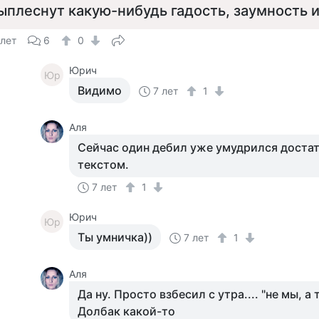
ыплеснут какую-нибудь гадость, заумность и
 лет
6
0
Юрич
Юр
Видимо
7 лет
1
Аля
Сейчас один дебил уже умудрился доста
текстом.
7 лет
1
Юрич
Юр
Ты умничка))
7 лет
1
Аля
Да ну. Просто взбесил с утра.... "не мы, а т
Долбак какой-то