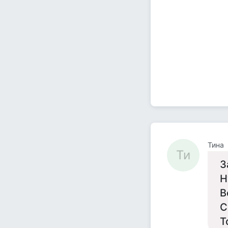
Тина
Ти
З
Н
В
С
Т