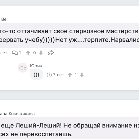
 Bei
то-то оттачивает свое стервозное мастерств
рервать учебу)))))Нет уж....терпите.Нарвалис
 лет
1
0
Юрич
Юр
)))
7 лет
1
ана Косырихина
 еще Леший-Леший! Не обращай внимание на
сех не перевоспитаешь.