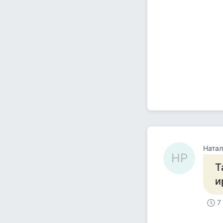
Натал
НР
Т
и
7