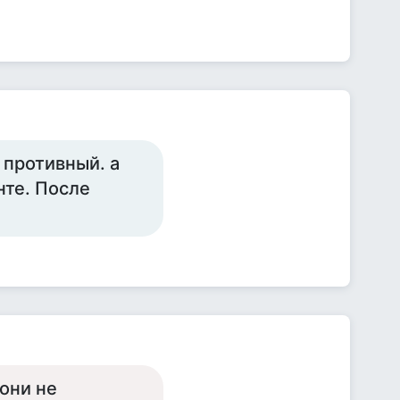
 противный. а
нте. После
 они не