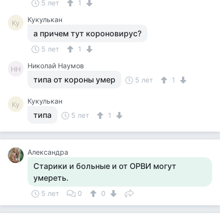
5 лет
1
Кукулькан
Ку
а причем тут короновирус?
5 лет
1
Николай Наумов
НН
типа от короны умер
5 лет
1
Кукулькан
Ку
типа
5 лет
1
Александра
Старики и больные и от ОРВИ могут
умереть.
5 лет
0
0