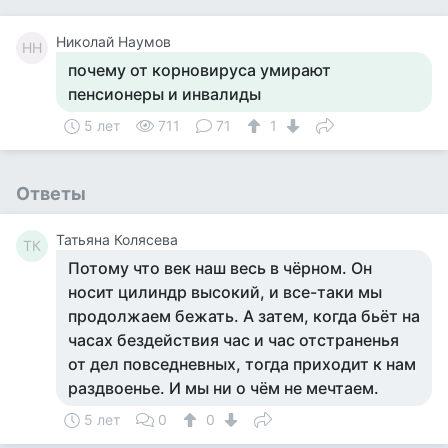
Николай Наумов
НН
почему от корновируса умирают
пенсионеры и инвалиды
5 лет
711
71
1
Ответы
Татьяна Колясева
ТК
Потому что век наш весь в чёрном. Он
носит цилиндр высокий, и все-таки мы
продолжаем бежать. А затем, когда бьёт на
часах бездействия час и час отстраненья
от дел повседневных, тогда приходит к нам
раздвоенье. И мы ни о чём не мечтаем.
5 лет
0
0