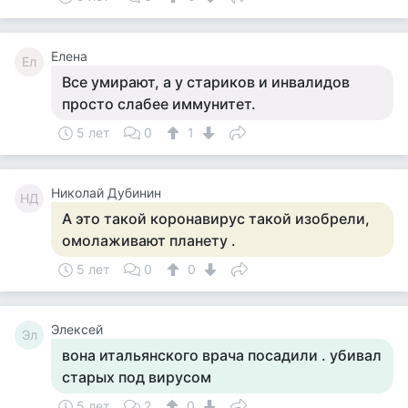
Елена
Ел
Все умирают, а у стариков и инвалидов
просто слабее иммунитет.
5 лет
0
1
Николай Дубинин
НД
А это такой коронавирус такой изобрели,
омолаживают планету .
5 лет
0
0
Элексей
Эл
вона итальянского врача посадили . убивал
старых под вирусом
5 лет
2
0