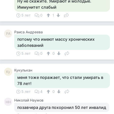
Ну не скажите. Умирают и молодые.
Иммунитет слабый
5 лет
0
1
Раиса Андреева
РА
потому что имеют массу хронических
заболеваний
5 лет
0
0
Кукулькан
Ку
меня тоже поражает, что стали умирать в
78 лет!
5 лет
4
0
Николай Наумов
НН
позавчера друга похоронил 50 лет инвалид