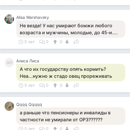
Alisa Warshavsky
Не везде! У нас умирают бомжи любого
возраста и мужчины, молодые, до 45-и....
5 лет
0
0
Алиса Лиса
АЛ
А что их государству опять кормить?
Неа...нужно ж стадо овец прореживать
5 лет
0
0
Qqqq Qqqqq
а раньше что пенсионеры и инвалиды в
частности не умирали от ОРЗ??????
5 лет
0
0