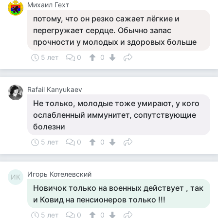
Михаил Гехт
потому, что он резко сажает лёгкие и
перегружает сердце. Обычно запас
прочности у молодых и здоровых больше
5 лет
0
0
Rafail Kanyukaev
Не только, молодые тоже умирают, у кого
ослабленный иммунитет, сопутствующие
болезни
5 лет
0
0
Игорь Котелевский
ИК
Новичок только на военных действует , так
и Ковид на пенсионеров только !!!
5 лет
0
0