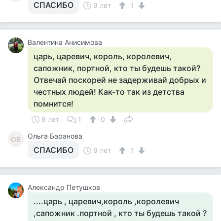
СПАСИБО
9 лет
1
Валентина Анисимова
царь, царевич, король, королевич,
сапожник, портной, кто ты будешь такой?
Отвечай поскорей не задерживай добрых и
честных людей! Как-то так из детства
помнится!
9 лет
1
0
Ольга Баранова
ОБ
СПАСИБО
9 лет
1
Александр Петушков
....царь , царевич,король ,королевич
,сапожник .портной , кто ты будешь такой ?