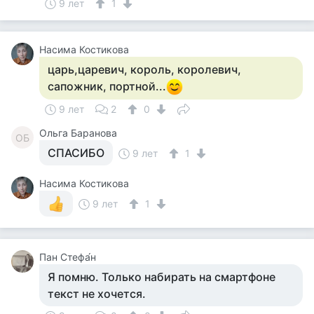
9 лет
1
Насима Костикова
царь,царевич, король, королевич,
сапожник, портной...
9 лет
2
0
Ольга Баранова
ОБ
СПАСИБО
9 лет
1
Насима Костикова
9 лет
1
Пан Стефа́н
Я помню. Только набирать на смартфоне
текст не хочется.