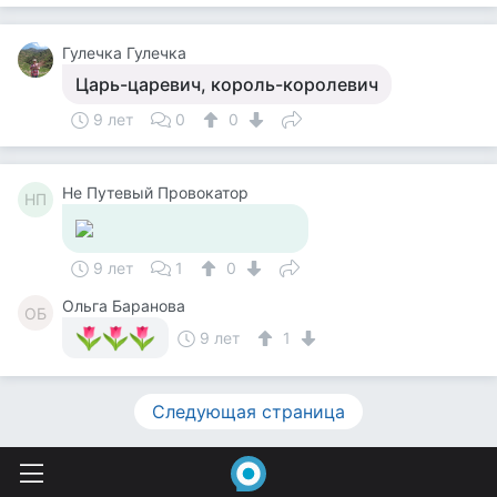
Гулечка Гулечка
Царь-царевич, король-королевич
9 лет
0
0
Не Путевый Провокатор
НП
9 лет
1
0
Ольга Баранова
ОБ
9 лет
1
Следующая страница