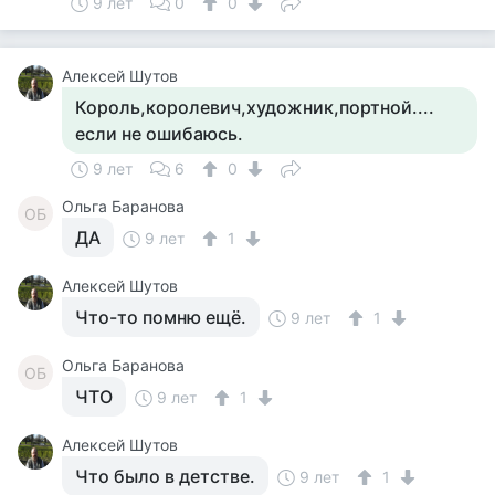
9 лет
0
0
Алексей Шутов
Король,королевич,художник,портной....
если не ошибаюсь.
9 лет
6
0
Ольга Баранова
ОБ
ДА
9 лет
1
Алексей Шутов
Что-то помню ещё.
9 лет
1
Ольга Баранова
ОБ
ЧТО
9 лет
1
Алексей Шутов
Что было в детстве.
9 лет
1