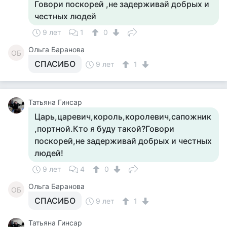
Говори поскорей ,не задерживай добрых и
честных людей
9 лет
1
0
Ольга Баранова
ОБ
СПАСИБО
9 лет
1
Татьяна Гинсар
Царь,царевич,король,королевич,сапожник
,портной.Кто я буду такой?Говори
поскорей,не задерживай добрых и честных
людей!
9 лет
4
0
Ольга Баранова
ОБ
СПАСИБО
9 лет
1
Татьяна Гинсар