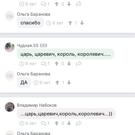
9 лет
1
0
Ольга Баранова
ОБ
спасибо
9 лет
1
Чудная.55 )))))
царь, царевич, король, королевич.....
9 лет
1
0
Ольга Баранова
ОБ
ДА
9 лет
1
Владимир Набоков
...царь,царевич,король,королевич...))
9 лет
1
0
Ольга Баранова