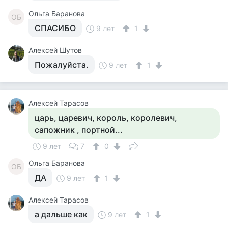
Ольга Баранова
ОБ
СПАСИБО
9 лет
1
Алексей Шутов
Пожалуйста.
9 лет
1
Алексей Тарасов
царь, царевич, король, королевич,
сапожник , портной...
9 лет
7
0
Ольга Баранова
ОБ
ДА
9 лет
1
Алексей Тарасов
а дальше как
9 лет
1