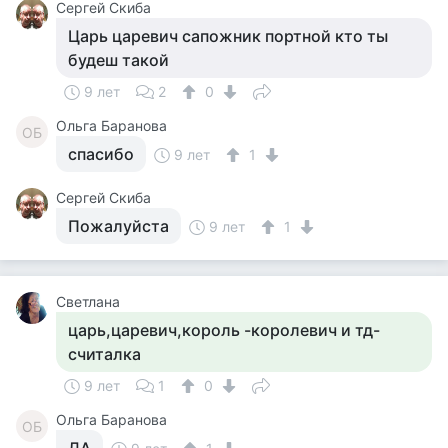
Сергей Скиба
Царь царевич сапожник портной кто ты
будеш такой
9 лет
2
0
Ольга Баранова
ОБ
спасибо
9 лет
1
Сергей Скиба
Пожалуйста
9 лет
1
Светлана
царь,царевич,король -королевич и тд-
считалка
9 лет
1
0
Ольга Баранова
ОБ