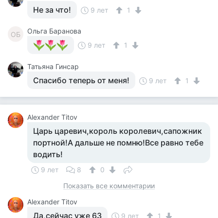
Не за что!
9 лет
1
Ольга Баранова
ОБ
9 лет
1
Татьяна Гинсар
Спасибо теперь от меня!
9 лет
1
Alexander Titov
Царь царевич,король королевич,сапожник
портной!А дальше не помню!Все равно тебе
водить!
9 лет
8
0
Показать все комментарии
Alexander Titov
Да,сейчас уже 63
9 лет
1