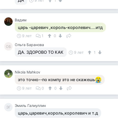
ДА
9 лет
1
Вадим
царь -царевич ,король-королевич....итд
9 лет
1
0
Ольга Баранова
ОБ
ДА. ЗДОРОВО ТО КАК
9 лет
1
Nikola Mahkov
это точно--по компу это не скажешь
9 лет
0
0
Эмиль Галиуллин
ЭГ
царь,царевич,король,королевич и т.д