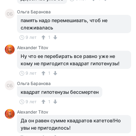
Ольга Баранова
ОБ
память надо перемешивать, чтоб не
слеживалась
9 лет
1
Alexander Titov
Ну что ее перебирать все равно уже не
кому не пригодится квадрат гипотенузы!
9 лет
1
Ольга Баранова
ОБ
квадрат гипотенузы бессмертен
9 лет
1
Alexander Titov
Да он равен сумме квадратов катетов!Но
увы не пригодилось!